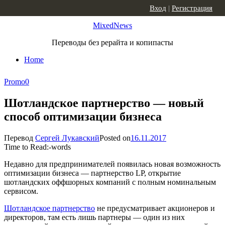
Skip to content
Вход
|
Регистрация
MixedNews
Переводы без рерайта и копипасты
Home
Promo
0
Шотландское партнерство — новый
способ оптимизации бизнеса
Перевод
Сергей Лукавский
Posted on
16.11.2017
Time to Read:
-
words
Недавно для предпринимателей появилась новая возможность
оптимизации бизнеса — партнерство LP, открытие
шотландских оффшорных компаний с полным номинальным
сервисом.
Шотландское партнерство
не предусматривает акционеров и
директоров, там есть лишь партнеры — один из них