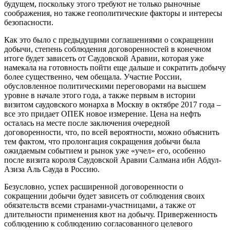
будущем, поскольку этого требуют не только рыночные
соображения, но также геополитические факторы и интересы
безопасности.
Как это было с предыдущими соглашениями о сокращении
добычи, степень соблюдения договоренностей в конечном
итоге будет зависеть от Саудовской Аравии, которая уже
намекала на готовность пойти еще дальше и сократить добычу
более существенно, чем обещала. Участие России,
обусловленное политическими переговорами на высшем
уровне в начале этого года, а также первым в истории
визитом саудовского монарха в Москву в октябре 2017 года –
все это придает ОПЕК новое измерение. Цена на нефть
осталась на месте после заключения очередной
договоренности, что, по всей вероятности, можно объяснить
тем фактом, что пролонгация сокращения добычи была
ожидаемым событием и рынок уже «учел» его, особенно
после визита короля Саудовской Аравии Салмана ибн Абдул-
Азиза Аль Сауда в Россию.
Безусловно, успех расширенной договоренности о
сокращении добычи будет зависеть от соблюдения своих
обязательств всеми странами-участницами, а также от
длительности применения квот на добычу. Приверженность
соблюдению к соблюдению согласованного целевого