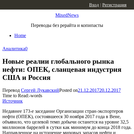
Skip to content
Вход
|
Регистрация
MixedNews
Переводы без рерайта и копипасты
Home
Аналитика
0
Новые реалии глобального рынка
нефти: ОПЕК, сланцевая индустрия
США и Россия
Перевод
Сергей Лукавский
Posted on
21.12.2017
20.12.2017
Time to Read:
-
words
Источник
Недавнее 173-е заседание Организации стран-экспортеров
нефти (ОПЕК), состоявшееся 30 ноября 2017 года в Вене,
объявило, что целевой темп добычи останется на уровне 32,5
миллионов баррелей в сутки как минимум до конца 2018 года.
Направленное на истощение мировых запасов нефти и