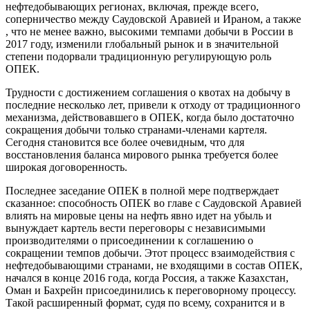
нефтедобывающих регионах, включая, прежде всего,
соперничество между Саудовской Аравией и Ираном, а также
, что не менее важно, высокими темпами добычи в России в
2017 году, изменили глобальный рынок и в значительной
степени подорвали традиционную регулирующую роль
ОПЕК.
Трудности с достижением соглашения о квотах на добычу в
последние несколько лет, привели к отходу от традиционного
механизма, действовавшего в ОПЕК, когда было достаточно
сокращения добычи только странами-членами картеля.
Сегодня становится все более очевидным, что для
восстановления баланса мирового рынка требуется более
широкая договоренность.
Последнее заседание ОПЕК в полной мере подтверждает
сказанное: способность ОПЕК во главе с Саудовской Аравией
влиять на мировые цены на нефть явно идет на убыль и
вынуждает картель вести переговоры с независимыми
производителями о присоединении к соглашению о
сокращении темпов добычи. Этот процесс взаимодействия с
нефтедобывающими странами, не входящими в состав ОПЕК,
начался в конце 2016 года, когда Россия, а также Казахстан,
Оман и Бахрейн присоединились к переговорному процессу.
Такой расширенный формат, судя по всему, сохранится и в