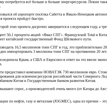
 ему потребуется всё больше и больше энергоресурсов. Пекин т
.
озвался об аэропорте посёлка Сабетта в Ямало-Ненецком автоно
я проекта пройдут быстро.
рой этап проекта досрочно завершится в следующем году, а трет
еет 50,1 процента акций «Ямал СПГ». Французской Total и Ки
деет китайский государственный Фонд Шёлкового пути.
зводить 16,5 миллионов тонн СПГ в год, это приблизительно 2
одно импортировать 3 миллиона тонн СПГ на протяжении 20 лет
рисоединила Крым, а США и Евросоюз в ответ на это ввели экон
а.
ути предоставил компании НОВАТЭК 730 миллионов евро. Стокг
рования для освоения ресурсов российской части Северного Лед
банком Китая и Государственным банком развития Китая.
ышают спрос, а производителей очень много (от Катара до Авст
ии по нефти, газу и металлам (JOGMEC), одна из причин – это