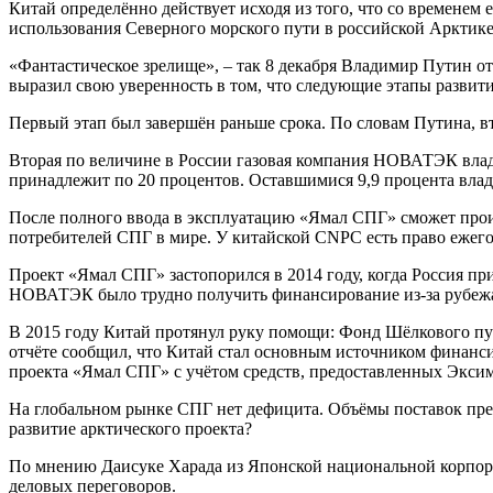
Китай определённо действует исходя из того, что со временем
использования Северного морского пути в российской Арктике
«Фантастическое зрелище», – так 8 декабря Владимир Путин от
выразил свою уверенность в том, что следующие этапы развити
Первый этап был завершён раньше срока. По словам Путина, вто
Вторая по величине в России газовая компания НОВАТЭК влад
принадлежит по 20 процентов. Оставшимися 9,9 процента вла
После полного ввода в эксплуатацию «Ямал СПГ» сможет прои
потребителей СПГ в мире. У китайской CNPC есть право ежег
Проект «Ямал СПГ» застопорился в 2014 году, когда Россия п
НОВАТЭК было трудно получить финансирование из-за рубеж
В 2015 году Китай протянул руку помощи: Фонд Шёлкового п
отчёте сообщил, что Китай стал основным источником финанси
проекта «Ямал СПГ» с учётом средств, предоставленных Эксим
На глобальном рынке СПГ нет дефицита. Объёмы поставок прев
развитие арктического проекта?
По мнению Даисуке Харада из Японской национальной корпорац
деловых переговоров.