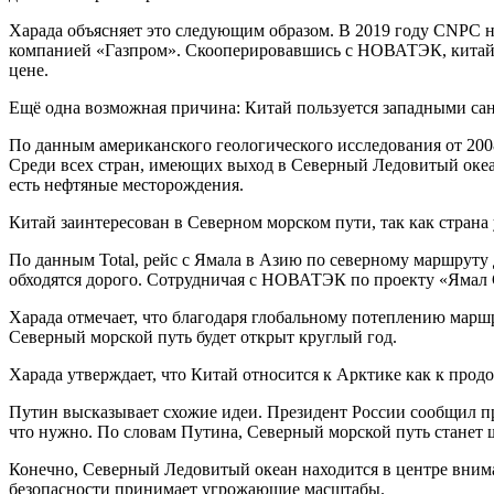
Харада объясняет это следующим образом. В 2019 году CNPC н
компанией «Газпром». Скооперировавшись с НОВАТЭК, китайск
цене.
Ещё одна возможная причина: Китай пользуется западными сан
По данным американского геологического исследования от 2008
Среди всех стран, имеющих выход в Северный Ледовитый океан
есть нефтяные месторождения.
Китай заинтересован в Северном морском пути, так как стран
По данным Total, рейс с Ямала в Азию по северному маршруту дл
обходятся дорого. Сотрудничая с НОВАТЭК по проекту «Ямал 
Харада отмечает, что благодаря глобальному потеплению марш
Северный морской путь будет открыт круглый год.
Харада утверждает, что Китай относится к Арктике как к про
Путин высказывает схожие идеи. Президент России сообщил пр
что нужно. По словам Путина, Северный морской путь станет
Конечно, Северный Ледовитый океан находится в центре внима
безопасности принимает угрожающие масштабы.