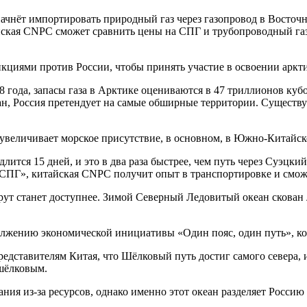
ачнёт импортировать природный газ через газопровод в Восточ
ая CNPC сможет сравнить цены на СПГ и трубопроводный газ, 
кциями против России, чтобы принять участие в освоении аркти
 года, запасы газа в Арктике оцениваются в 47 триллионов куб
, Россия претендует на самые обширные территории. Существует
а увеличивает морское присутствие, в основном, в Южно-Китайск
ится 15 дней, и это в два раза быстрее, чем путь через Суэцкий
СПГ», китайская CNPC получит опыт в транспортировке и сможе
рут станет доступнее. Зимой Северный Ледовитый океан скован 
должению экономической инициативы «Один пояс, один путь», ко
едставителям Китая, что Шёлковый путь достиг самого севера, 
 шёлковым.
ния из-за ресурсов, однако именно этот океан разделяет Росси