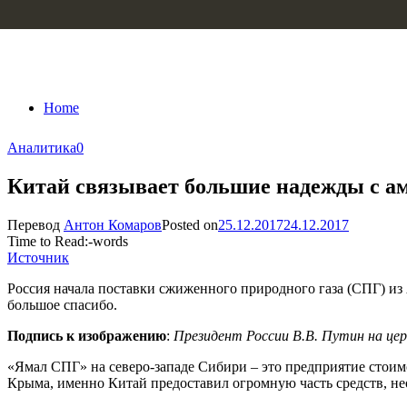
Skip to content
Home
Аналитика
0
Китай связывает большие надежды с 
Перевод
Антон Комаров
Posted on
25.12.2017
24.12.2017
Time to Read:
-
words
Источник
Россия начала поставки сжиженного природного газа (СПГ) из
большое спасибо.
Подпись к изображению
:
Президент России В.В. Путин на це
«Ямал СПГ» на северо-западе Сибири – это предприятие стоимо
Крыма, именно Китай предоставил огромную часть средств, н