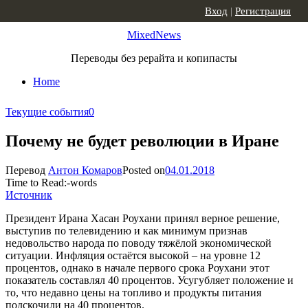
Skip to content
Вход
|
Регистрация
MixedNews
Переводы без рерайта и копипасты
Home
Текущие события
0
Почему не будет революции в Иране
Перевод
Антон Комаров
Posted on
04.01.2018
Time to Read:
-
words
Источник
Президент Ирана Хасан Роухани принял верное решение,
выступив по телевидению и как минимум признав
недовольство народа по поводу тяжёлой экономической
ситуации. Инфляция остаётся высокой – на уровне 12
процентов, однако в начале первого срока Роухани этот
показатель составлял 40 процентов. Усугубляет положение и
то, что недавно цены на топливо и продукты питания
подскочили на 40 процентов.