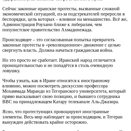
Сейчас законные иранские протесты, вызванные сложной
экономической ситуацией, из-за подстрекателей переросли в
беспорядки, цель которых – влияние на меньшинство. Всё же,
Администрация Роухани ближе к либералам, чем
популистское правительство Ахмадинежада.
Происходящее – это согласованная попытка превратить
законные протесты в «революционное» движение с целью
свергнуть власть. Должна начаться гражданская война.
Но это просто не сработает. Иранский народ отличается
проницательностью и не попадётся в столь очевидную
ловушку.
Чтобы узнать, как в Иране относятся к иностранному
влиянию, можно посмотреть дискуссию профессора
Мохаммада Маранди из Тегеранского университета, который
прямо высказывает свою позицию, и бывшего сотрудника
BBC на принадлежащем Катару телеканале Аль-Джазира.
Ясно, что протестующих провоцируют иностранные
элементы. Весь мир наблюдает за происходящим, и Тегеран
вынужден действовать крайне осторожно.