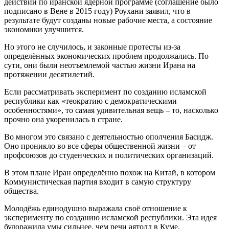
действий по иранской ядерной программе (соглашение было
подписано в Вене в 2015 году) Роухани заявил, что в
результате будут созданы новые рабочие места, а состояние
экономики улучшится.
Но этого не случилось, и законные протесты из-за
определённых экономических проблем продолжались. По
сути, они были неотъемлемой частью жизни Ирана на
протяжении десятилетий.
Если рассматривать эксперимент по созданию исламской
республики как «теократию с демократическими
особенностями», то самая удивительная вещь – то, насколько
прочно она укоренилась в стране.
Во многом это связано с деятельностью ополчения Басидж.
Оно проникло во все сферы общественной жизни – от
профсоюзов до студенческих и политических организаций.
В этом плане Иран определённо похож на Китай, в котором
Коммунистическая партия входит в самую структуру
общества.
Молодёжь единодушно выражала своё отношение к
эксперименту по созданию исламской республики. Эта идея
будоражила умы сильнее, чем речи аятолл в Куме.