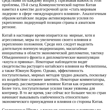
средствами по каждому вопросу. Признавая важность этой
проблемы, 19-й съезд Коммунистической партии Китая
наметил в качестве долгосрочной цели «стать мировым
лидером» в сфере «международного влияния». Аналогичным
образом китайские лидеры активизировали усилия по
укреплению лидирующей позиции страны в азиатском
регионе.
Китай в настоящее время опирается на мирные, хотя и
агрессивные, меры по увеличению своего влияния и
укреплению положения. Среди них следует выделить
длительную военную модернизацию, масштабные
инициативы в области экономической дипломатии, тактику
Объединенного фронта и дипломатические манипуляции
«кнута и пряника». Некоторые наблюдатели видят
свидетельства растущего китайского влияния на Филиппины,
а также Южную Корею. Однако, эффективность
поступательных, мирных методов трудно доказать, поскольку
их воздействие сложнее заметить. Некоторые комментаторы,
например, рассматривают влияние Китая как ограниченное.
Более того, поступательные усилия также уязвимы для
контрмер. В то же время, уже сейчас все большее число стран
начинают выказывать озабоченность относительно
экономического принуждения и влияния со стороны Китая.
Соединенные Штаты, а также их союзники и партнеры по