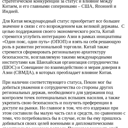
стратегической конкуренции за статус и влияние между
Китаем, и его главными соперниками – США, Японией и
Индией.
Для Китая международный статус приобретает все большее
значение в связи с его возрождением как великой державы. С
целью поддержания своего экономического роста, Китай
стремится углубить интеграцию Азии в рамках инициативы
«Один пояс, один путь» (ОПОП) и взять на себя решающую
роль в развитии региональной торговли. Китай также
стремится сформировать региональную архитектуру
безопасности, возглавляемую такими международными
институтами как Шанхайская организация сотрудничества
(ШОС) и Совещание по взаимодействию и мерам доверия в
Азии (СВМДА), в которых преобладает влияние Китая.
При наличии соответствующего статуса, Пекин мог бы
добиться уважения и сотрудничества со стороны других
региональных держав, необходимого для удержания под
контролем точек потенциальных вспышек насилия, а также
укрепить свою безопасность и получить преференции в
доступе на рынки. Но главное в том, что его издержки при
этом составили бы малую часть сил и средств, по сравнению с
теми, что потребовались бы в случае, если бы ему пришлось
добиваться своих целей военными и дипломатическими