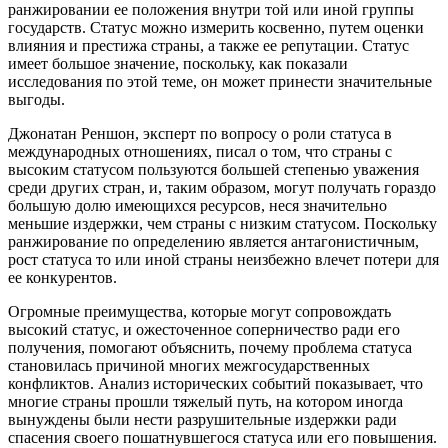
ранжировании ее положения внутри той или иной группы
государств. Статус можно измерить косвенно, путем оценки
влияния и престижа страны, а также ее репутации. Статус
имеет большое значение, поскольку, как показали
исследования по этой теме, он может принести значительные
выгоды.
Джонатан Реншон, эксперт по вопросу о роли статуса в
международных отношениях, писал о том, что страны с
высоким статусом пользуются большей степенью уважения
среди других стран, и, таким образом, могут получать гораздо
большую долю имеющихся ресурсов, неся значительно
меньшие издержки, чем страны с низким статусом. Поскольку
ранжирование по определению является антагонистичным,
рост статуса то или иной страны неизбежно влечет потери для
ее конкурентов.
Огромные преимущества, которые могут сопровождать
высокий статус, и ожесточенное соперничество ради его
получения, помогают объяснить, почему проблема статуса
становилась причиной многих межгосударственных
конфликтов. Анализ исторических событий показывает, что
многие страны прошли тяжелый путь, на котором иногда
вынуждены были нести разрушительные издержки ради
спасения своего пошатнувшегося статуса или его повышения.