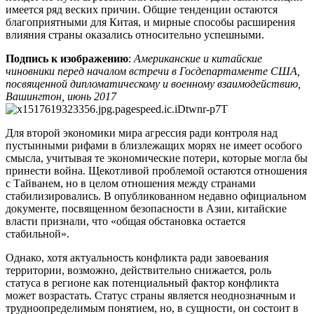
имеется ряд веских причин. Общие тенденции остаются
благоприятными для Китая, и мирные способы расширения
влияния страны оказались относительно успешными.
Подпись к изображению
:
Американские и китайские
чиновники перед началом встречи в Госдепартаменте США,
посвященной дипломатическому и военному взаимодействию,
Вашингтон, июнь 2017
Для второй экономики мира агрессия ради контроля над
пустынными рифами в близлежащих морях не имеет особого
смысла, учитывая те экономические потери, которые могла бы
принести война. Щекотливой проблемой остаются отношения
с Тайванем, но в целом отношения между странами
стабилизировались. В опубликованном недавно официальном
документе, посвященном безопасности в Азии, китайские
власти признали, что «общая обстановка остается
стабильной».
Однако, хотя актуальность конфликта ради завоевания
территории, возможно, действительно снижается, роль
статуса в регионе как потенциальный фактор конфликта
может возрастать. Статус страны является неоднозначным и
трудноопределимым понятием, но, в сущности, он состоит в