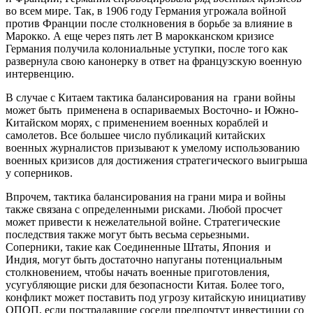
во всем мире. Так, в 1906 году Германия угрожала войной
против Франции после столкновения в борьбе за влияние в
Марокко. А еще через пять лет В марокканском кризисе
Германия получила колониальные уступки, после того как
развернула свою канонерку в ответ на французскую военную
интервенцию.
В случае с Китаем тактика балансирования на грани войны
может быть применена в оспариваемых Восточно- и Южно-
Китайском морях, с применением военных кораблей и
самолетов. Все большее число публикаций китайских
военных журналистов призывают к умелому использованию
военных кризисов для достижения стратегического выигрыша
у соперников.
Впрочем, тактика балансирования на грани мира и войны
также связана с определенными рисками. Любой просчет
может привести к нежелательной войне. Стратегические
последствия также могут быть весьма серьезными.
Соперники, такие как Соединенные Штаты, Япония и
Индия, могут быть достаточно напуганы потенциальным
столкновением, чтобы начать военные приготовления,
усугубляющие риски для безопасности Китая. Более того,
конфликт может поставить под угрозу китайскую инициативу
ОПОП, если пострадавшие соседи предпочтут инвестиции со