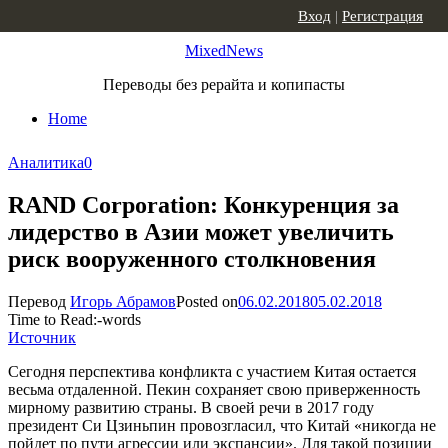
Skip to content
Вход
|
Регистрация
MixedNews
Переводы без рерайта и копипасты
Home
Аналитика
0
RAND Corporation: Конкуренция за
лидерство в Азии может увеличить
риск вооруженного столкновения
Перевод
Игорь Абрамов
Posted on
06.02.2018
05.02.2018
Time to Read:
-
words
Источник
Сегодня перспектива конфликта с участием Китая остается
весьма отдаленной. Пекин сохраняет свою приверженность
мирному развитию страны. В своей речи в 2017 году
президент Си Цзиньпин провозгласил, что Китай «никогда не
пойдет по пути агрессии или экспансии». Для такой позиции