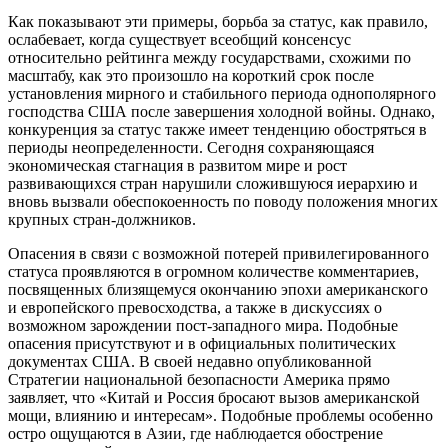
Как показывают эти примеры, борьба за статус, как правило,
ослабевает, когда существует всеобщий консенсус
относительно рейтинга между государствами, схожими по
масштабу, как это произошло на короткий срок после
установления мирного и стабильного периода однополярного
господства США после завершения холодной войны. Однако,
конкуренция за статус также имеет тенденцию обостряться в
периоды неопределенности. Сегодня сохраняющаяся
экономическая стагнация в развитом мире и рост
развивающихся стран нарушили сложившуюся иерархию и
вновь вызвали обеспокоенность по поводу положения многих
крупных стран-должников.
Опасения в связи с возможной потерей привилегированного
статуса проявляются в огромном количестве комментариев,
посвященных близящемуся окончанию эпохи американского
и европейского превосходства, а также в дискуссиях о
возможном зарождении пост-западного мира. Подобные
опасения присутствуют и в официальных политических
документах США. В своей недавно опубликованной
Стратегии национальной безопасности Америка прямо
заявляет, что «Китай и Россия бросают вызов американской
мощи, влиянию и интересам». Подобные проблемы особенно
остро ощущаются в Азии, где наблюдается обострение