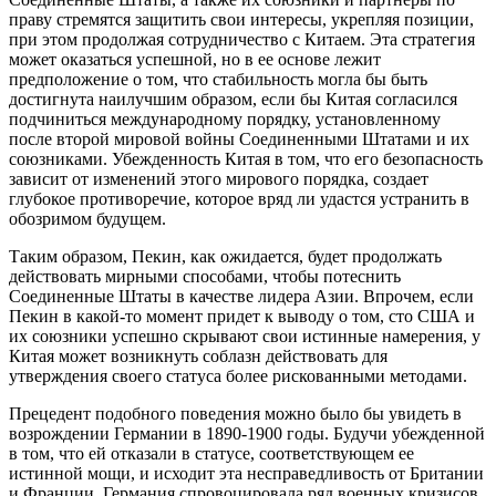
праву стремятся защитить свои интересы, укрепляя позиции,
при этом продолжая сотрудничество с Китаем. Эта стратегия
может оказаться успешной, но в ее основе лежит
предположение о том, что стабильность могла бы быть
достигнута наилучшим образом, если бы Китая согласился
подчиниться международному порядку, установленному
после второй мировой войны Соединенными Штатами и их
союзниками. Убежденность Китая в том, что его безопасность
зависит от изменений этого мирового порядка, создает
глубокое противоречие, которое вряд ли удастся устранить в
обозримом будущем.
Таким образом, Пекин, как ожидается, будет продолжать
действовать мирными способами, чтобы потеснить
Соединенные Штаты в качестве лидера Азии. Впрочем, если
Пекин в какой-то момент придет к выводу о том, сто США и
их союзники успешно скрывают свои истинные намерения, у
Китая может возникнуть соблазн действовать для
утверждения своего статуса более рискованными методами.
Прецедент подобного поведения можно было бы увидеть в
возрождении Германии в 1890-1900 годы. Будучи убежденной
в том, что ей отказали в статусе, соответствующем ее
истинной мощи, и исходит эта несправедливость от Британии
и Франции, Германия спровоцировала ряд военных кризисов