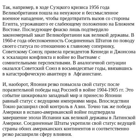
Так, например, в ходе Суэцкого кризиса 1956 года
Великобритания пошла на ненужное и бессмысленное
военное нападение, чтобы предотвратить вызов со стороны
Египта, угрожавшего ее слабеющему положению на Ближнем
Востоке. Последующее фиаско лишь подтвердило
закономерный закат Великобритании как великой державы. В
1960-е года обеспокоенность Соединенных Штатов по поводу
своего статуса по отношению к главному сопернику,
Советскому Союзу, привела президентов Кеннеди и Джонсона
к эскалации конфликта и войне во Вьетнаме с
сомнительными перспективами. В аналогичной ситуации
оказался Советский Союз в восьмидесятые годы, ввязавшись
в катастрофическую авантюру в Афганистане.
И, наоборот, Япония резко повысила свой статус после
поразительной победы над Россией в войне 1904-1905 гг. Это
событие шокировало западный мир и принесло Японии
равный статус с ведущими империями мира. Впоследствии
Токио расширил свой контроль в Азии. Точно так же победа
Америки в испано-американской войне подтвердила
завершение эпохи Испании как великой державы в Латинской
Америке. Соединенные Штаты укрепили свой статус ведущей
страны обоих американских континентов и соответственно
резко расширили сферу влияния.