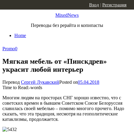
Skip to content
Вход
|
Регистрация
MixedNews
Переводы без рерайта и копипасты
Home
Promo
0
Мягкая мебель от «Пинскдрев»
украсит любой интерьер
Перевод
Сергей Лукавский
Posted on
05.04.2018
Time to Read:
-
words
Многим людям на просторах СНГ хорошо известно, что с
советских времен в бывшем Советском Союзе Белоруссия
славилась своей мебелью – помимо многого прочего. Надо
сказать, что эта традиция, несмотря на геополитические
катаклизмы, продолжается.