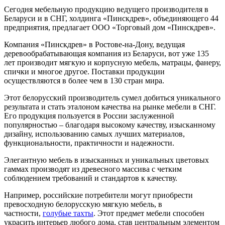
Сегодня мебельную продукцию ведущего производителя в
Беларуси и в СНГ, холдинга «Пинскдрев», объединяющего 44
предприятия, предлагает ООО «Торговый дом «Пинскдрев».
Компания «Пинскдрев» в Ростове-на-Дону, ведущая
деревообрабатывающая компания из Беларуси, вот уже 135
лет производит мягкую и корпусную мебель, матрацы, фанеру,
спички и многое другое. Поставки продукции
осуществляются в более чем в 130 стран мира.
Этот белорусский производитель сумел добиться уникального
результата и стать эталоном качества на рынке мебели в СНГ.
Его продукция пользуется в России заслуженной
популярностью – благодаря высокому качеству, изысканному
дизайну, использованию самых лучших материалов,
функциональности, практичности и надежности.
Элегантную мебель в изысканных и уникальных цветовых
гаммах производят из древесного массива с четким
соблюдением требований и стандартов к качеству.
Например, российские потребители могут приобрести
превосходную белорусскую мягкую мебель, в
частности,
голубые тахты
. Этот предмет мебели способен
украсить интерьер любого дома, став центральным элементом