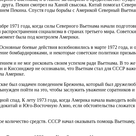
друга. Пекин смотрел на Ханой свысока. Китай помогал Северно
ением Пекина. Спустя годы борьбы с Америкой Северный Вьетн
абре 1971 года, когда силы Северного Вьетнама начали подготов
распространения социализма в странах третьего мира. Советски
 момент была под контролем Америки.
 Основные боевые действия возобновились в марте 1972 года,
ление бомбардировками, и некоторые советские политики призыв
ем и не мог рисковать своим успехом ради Вьетнама. В то же в
н и Киссинджер не осознавали, что Вьетнам стал для СССР ва
ла Америке.
скве был озадачен поведением Брежнева, который был дружелюбно
ынужден пойти на это, чтобы заслужить уважение соратников и
й спад. К лету 1973 года, когда Америка начала выводить войс
ндокитай и Юго-Восточную Азию, если обстоятельства сложатся
ое количество средств. СССР начал оказывать помощь Вьетнаму