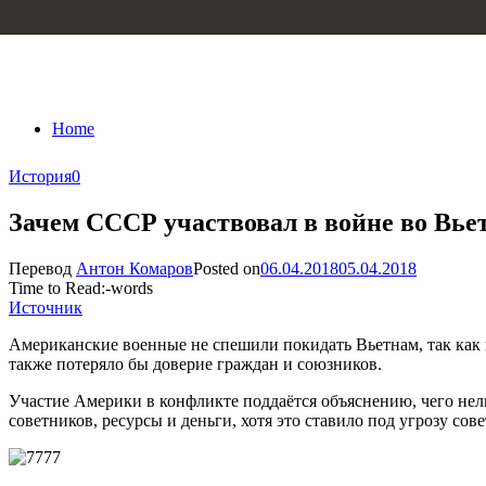
Skip to content
Home
История
0
Зачем СССР участвовал в войне во Вье
Перевод
Антон Комаров
Posted on
06.04.2018
05.04.2018
Time to Read:
-
words
Источник
Американские военные не спешили покидать Вьетнам, так как
также потеряло бы доверие граждан и союзников.
Участие Америки в конфликте поддаётся объяснению, чего нель
советников, ресурсы и деньги, хотя это ставило под угрозу со