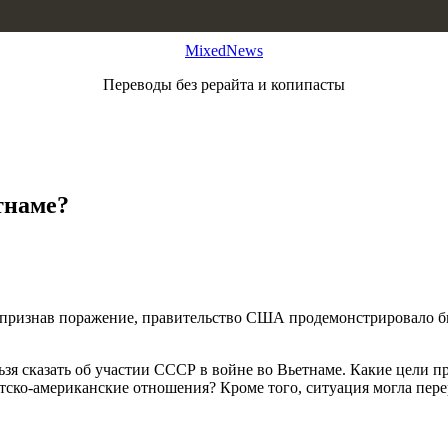
MixedNews
Переводы без рерайта и копипасты
тнаме?
 признав поражение, правительство США продемонстрировало бы
зя сказать об участии СССР в войне во Вьетнаме. Какие цели п
ветско-американские отношения? Кроме того, ситуация могла пер