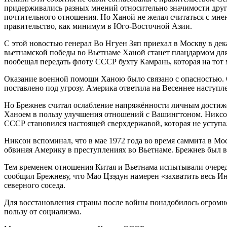
придерживались разных мнений относительно значимости друг 
почтительного отношения. Но Ханой не желал считаться с мн
правительство, как минимум в Юго-Восточной Азии.
С этой новостью генерал Во Нгуен Зяп приехал в Москву в дек
вьетнамской победы во Вьетнаме Ханой станет плацдармом для 
пообещал передать флоту СССР бухту Камрань, которая на тот
Оказание военной помощи Ханою было связано с опасностью.
поставлено под угрозу. Америка ответила на Весеннее наступ
Но Брежнев считал ослабление напряжённости личным достижени
Ханоем в пользу улучшения отношений с Вашингтоном. Никсо
СССР становился настоящей сверхдержавой, которая не уступа
Никсон вспоминал, что в мае 1972 года во время саммита в Мо
обвиняя Америку в преступлениях во Вьетнаме. Брежнев был в
Тем временем отношения Китая и Вьетнама испытывали очередно
сообщил Брежневу, что Мао Цзэдун намерен «захватить весь И
северного соседа.
Для восстановления страны после войны понадобилось огромн
пользу от социализма.