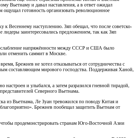
му Вьетнаму и давал наставления, а в ответ ожидал
ам ощущал готовность организовать революционное
ку к Весеннему наступлению. Зяп обещал, что после советско-
е лидеры заинтересовались предложением, так как Зяп
 и ослабление напряжённости между СССР и США было
али отменить саммит в Москве.
ремя, Брежнев не хотел отказываться от сотрудничества с
жным составляющим мирового господства. Поддерживая Ханой,
 настроен и улыбался, а затем разразился гневной тирадой,
 представителей Северного Вьетнама.
ка из Вьетнама, Ле Зуан тревожился по поводу Китая и
 благоприятно». Брежнев пообещал защитить Вьетнам от
, чтобы продемонстрировать странам Юго-Восточной Азии