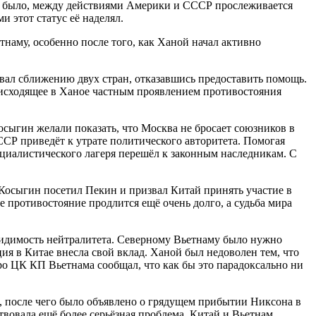
ни было, между действиями Америки и СССР прослеживается
 этот статус её наделял.
наму, особенно после того, как Ханой начал активно
вал сближению двух стран, отказавшись предоставить помощь.
оисходящее в Ханое частным проявлением противостояния
Косыгин желали показать, что Москва не бросает союзников в
СР приведёт к утрате политического авторитета. Помогая
социалистического лагеря перешёл к законным наследникам. С
 Косыгин посетил Пекин и призвал Китай принять участие в
 противостояние продлится ещё очень долго, а судьба мира
видимость нейтралитета. Северному Вьетнаму было нужно
я в Китае внесла свой вклад. Ханой был недоволен тем, что
о ЦК КП Вьетнама сообщал, что как бы это парадоксально ни
, после чего было объявлено о грядущем прибытии Никсона в
твовала ещё более серьёзная проблема. Китай и Вьетнам