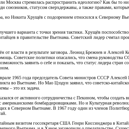
или Москва стремилась распространить идеологию? Как бы то 
и союзников, статусом сверхдержавы, а также правами, которыми
а, но Никита Хрущёв с подозрением относился к Северному Вьет
лучшего варианта с точки зрения тактики. Хрущёв поспособство
итайцев в правительстве Вьетнама. Советский лидер счмтал пр
ён от власти в результате заговора. Леонид Брежнев и Алексей 
ощь. Советские политики опасались, что смена руководства СС
зможность заявить о себе и показать, что статус лидера стран 
ином.
еврале 1965 года председатель Совета министров СССР Алексей
кта во Вьетнаме. Но Мао Цзэдун заявил, что советско-китайское
мы – это их задача.
зался от активного сотрудничества с Пекином, чтобы создать 
 с американскими бомбардировщиками. Но и Культурная революци
их в Северном Вьетнаме. В 1967 году один из членов Политбюр
тай.
с тайным визитом госсекретаря США Генри Киссинджера в Китай
ерного Вьетнама, и в Ханое заговорили о предательстве. Сущес