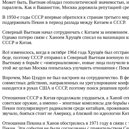
Может быть, Вьетнам обладал геополитической значимостью, 
параллель. Как и Вашингтон, Москва дорожила репутацией сред
В 1950-е годы СССР впервые обратился к странам третьего мир
поддерживать Пекин в период разлада между Китаем и СССР.
Северный Вьетнам начал сотрудничать с Китаем за неимением 
Однако потерю связи с Ханоем Хрущёв списал на махинации к
СССР и Китая.
Всё изменилось, когда в октябре 1964 года Хрущёв был отстран
беде, поэтому СССР отправил в Северный Вьетнам военную пом
Вьетнаму в борьбе с «империализмом», новые лица получили во
этой же целью Москва попыталась улучшить отношения с Пек
Впрочем, Мао Цзэдун не был настроен на сотрудничество. В ф
совместных действиях, направленных на урегулирование конфли
находится в руках США и СССР, поэтому поиск решения пробле
Отношения СССР и Китая продолжали ухудшаться, а Ханой отка
советское оружие, а именно – зенитные комплексы для борьбы
Пекин популяризирует радикализм среди китайцев, проживающ
звучало, бояться стоит не Америку, а близкий по идеологии Ки
Отношения Пекина и Ханоя обострились в 1971 году в связи 
Пекин. Эти события не были согласованы с правительством Сев