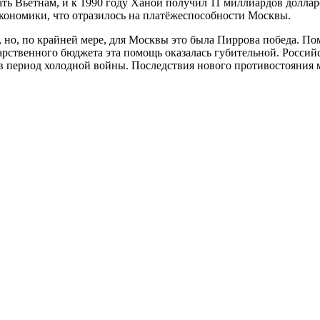
 Вьетнам, и к 1990 году Ханой получил 11 миллиардов долларов
кономики, что отразилось на платёжеспособности Москвы.
 но, по крайней мере, для Москвы это была Пиррова победа. По
арственного бюджета эта помощь оказалась губительной. Российс
 в период холодной войны. Последствия нового противостояния 