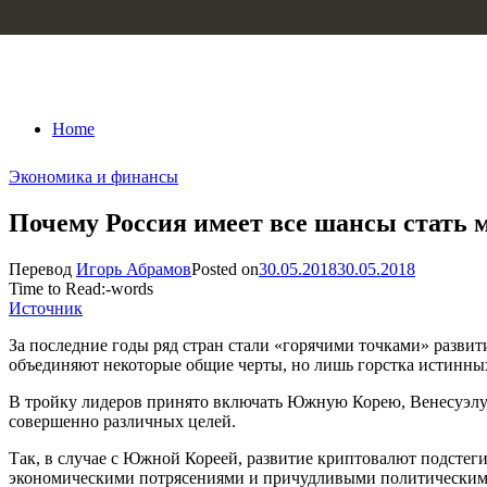
Skip to content
Home
Экономика и финансы
Почему Россия имеет все шансы стать
Перевод
Игорь Абрамов
Posted on
30.05.2018
30.05.2018
Time to Read:
-
words
Источник
За последние годы ряд стран стали «горячими точками» разви
объединяют некоторые общие черты, но лишь горстка истинны
В тройку лидеров принято включать Южную Корею, Венесуэлу и 
совершенно различных целей.
Так, в случае с Южной Кореей, развитие криптовалют подсте
экономическими потрясениями и причудливыми политическими 