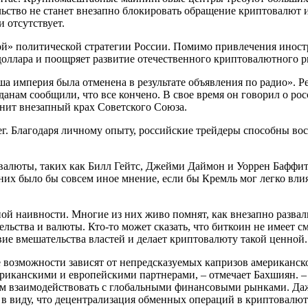
ельство не станет внезапно блокировать обращение криптовалют
 отсутствует.
ой» политической стратегии России. Помимо привлечения иност
оллара и поощряет развитие отечественного криптовалютного р
а империя была отменена в результате объявления по радио». Р
нам сообщили, что все кончено. В свое время он говорил о рос
мнит внезапный крах Советского Союза.
г. Благодаря личному опыту, российские трейдеры способны вос
люты, таких как Билл Гейтс, Джейми Даймон и Уоррен Баффит, 
 них было бы совсем иное мнение, если бы Кремль мог легко вл
ой наивности. Многие из них живо помнят, как внезапно развали
льства и валюты. Кто-то может сказать, что биткоин не имеет с
вие вмешательства властей и делает криптовалюту такой ценной.
ые возможности зависят от непредсказуемых капризов америка
иканскими и европейскими партнерами, – отмечает Бахшиян. – 
м взаимодействовать с глобальными финансовыми рынками. Даже
 в виду, что децентрализация обменных операций в криптовалют