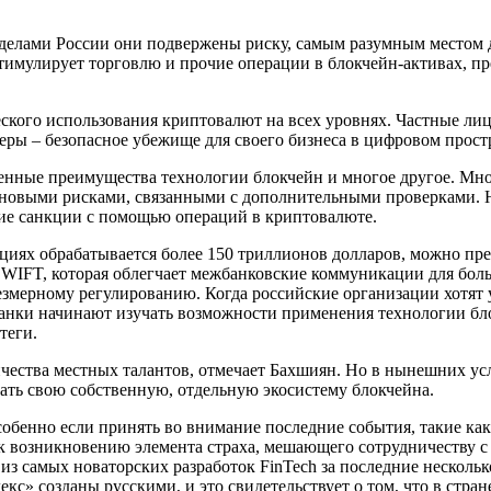
ределами России они подвержены риску, самым разумным местом д
имулирует торговлю и прочие операции в блокчейн-активах, пре
ого использования криптовалют на всех уровнях. Частные лица 
еры – безопасное убежище для своего бизнеса в цифровом прост
ственные преимущества технологии блокчейн и многое другое. Мн
новыми рисками, связанными с дополнительными проверками. Но
ие санкции с помощью операций в криптовалюте.
иях обрабатывается более 150 триллионов долларов, можно пред
 SWIFT, которая облегчает межбанковские коммуникации для бол
мерному регулированию. Когда российские организации хотят у
нки начинают изучать возможности применения технологии блок
теги.
чества местных талантов, отмечает Бахшиян. Но в нынешних ус
вать свою собственную, отдельную экосистему блокчейна.
собенно если принять во внимание последние события, такие ка
 к возникновению элемента страха, мешающего сотрудничеству с
из самых новаторских разработок FinTech за последние нескольк
декс» созданы русскими, и это свидетельствует о том, что в стр