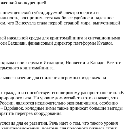
 жесткой конкуренцией.
танием дешевой субсидируемой электроэнергии и
ильность, воспринимается как более удобное и надежное
ем, что Венесуэла стала первой страной мира, выпустившей
ацией идеальной среды для криптомайнинга и ситуационными
рсен Бахшиян, финансовый директор платформы Kvantor.
открыла свои фермы в Исландии, Норвегии и Канаде. Все эти
серьезного криптомайнинга.
большое значение для снижения огромных издержек на
ых граждан и способствует его широкому распространению. «В
иродного газа. На уровне домохозяйства это означает, что
 России, являются исключительно экономичными, особенно
. – Вдобавок, холодные зимы также приносят большие выгоды
вратить перегрев оборудования.
словия для ее развития. Речь идет о том, что такого уровня
 капиталовложений, поэтому для подобного бизнеса стоит