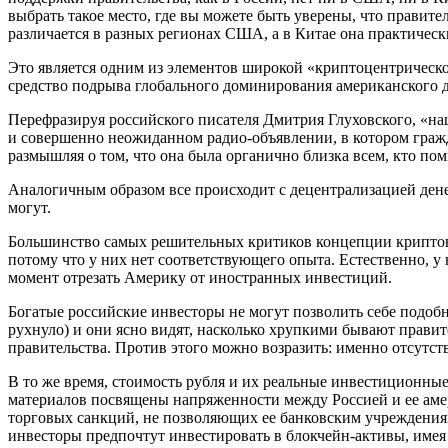
выбрать такое место, где вы можете быть уверены, что правит
различается в разных регионах США, а в Китае она практически
Это является одним из элементов широкой «криптоцентрическ
средство подрыва глобального доминирования американского д
Перефразируя российского писателя Дмитрия Глуховского, «наш
и совершенно неожиданном радио-объявлении, в котором гражда
размышляя о том, что она была органично близка всем, кто по
Аналогичным образом все происходит с децентрализацией дене
могут.
Большинство самых решительных критиков концепции криптова
потому что у них нет соответствующего опыта. Естественно, у
момент отрезать Америку от иностранных инвестиций.
Богатые российские инвесторы не могут позволить себе подобн
рухнуло) и они ясно видят, насколько хрупкими бывают правите
правительства. Против этого можно возразить: именно отсутст
В то же время, стоимость рубля и их реальные инвестиционн
материалов посвящены напряженности между Россией и ее амер
торговых санкций, не позволяющих ее банковским учреждения
инвесторы предпочтут инвестировать в блокчейн-активы, имея