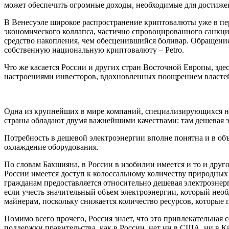
может обеспечить огромные доходы, необходимые для достижен
В Венесуэле широкое распространение криптовалюты уже в пе
экономического коллапса, частично спровоцированного санкци
средство накопления, чем обесценившийся боливар. Обращение
собственную национальную криптовалюту – Petro.
Что же касается России и других стран Восточной Европы, з
настроениями инвесторов, вдохновленных поощрением властей
Одна из крупнейших в мире компаний, специализирующихся на м
страны обладают двумя важнейшими качествами: там дешевая 
Потребность в дешевой электроэнергии вполне понятна и в об
охлаждение оборудования.
По словам Бахшияна, в России в изобилии имеется и то и дру
России имеется доступ к колоссальному количеству природных р
гражданам предоставляется относительно дешевая электроэнер
если учесть значительный объем электроэнергии, который не
майнерам, поскольку снижается количество ресурсов, которые
Помимо всего прочего, Россия знает, что это привлекательная с
поддержки правительства, как в России, нет ни в США, ни в