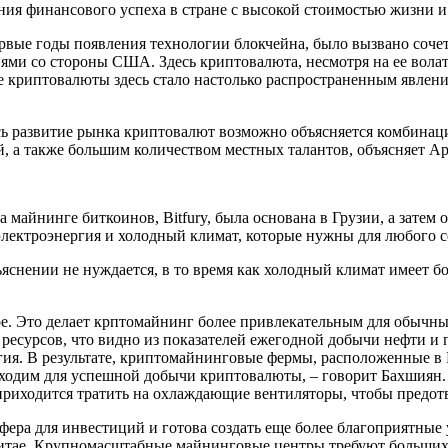
ия финансового успеха в стране с высокой стоимостью жизни и
рвые годы появления технологии блокчейна, было вызвано соче
ями со стороны США. Здесь криптовалюта, несмотря на ее волат
 криптовалюты здесь стало настолько распространенным явлени
десь развитие рынка криптовалют возможно объясняется комбин
, а также большим количеством местных талантов, объясняет А
айнинге биткоинов, Bitfury, была основана в Грузии, а затем 
электроэнергия и холодный климат, которые нужны для любого 
ъяснении не нуждается, в то время как холодный климат имеет 
гое. Это делает крптомайнинг более привлекательным для обычн
есурсов, что видно из показателей ежегодной добычи нефти и пр
гия. В результате, криптомайнинговые фермы, расположенные в
обходим для успешной добычи криптовалюты, – говорит Бахшиян
 приходится тратить на охлаждающие вентиляторы, чтобы предот
фера для инвестиций и готова создать еще более благоприятные у
 Китае. Крупномасштабные майнинговые центры требуют больших