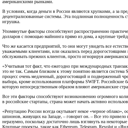
американскими рынками.
В условиях, когда деньги в России являются хрупкими, а за п
децентрализованные системы. Эта подлинная полноценность ст
игрушка.
Упомянутые факторы способствуют распространению практическ
долларов с помощью майнинга прямо из дома, а крупные трейд
Что же касается предприятий, то они могут увидеть все есте
уважаемыми клиентами, или оказались перед дорогостоящими 
обслуживать прежних клиентов, просто игнорируя американск
«Учитывая тот факт, что ежегодно при международных транзакц
это не так. Самым близким к этому понятию является система
процесс очень медленный, дорогостоящий и подверженный чрез
выбора, кроме использования платформы SWIFT. Российские ба
которую непосредственным образом влияют американские стра
Все эти факторы способствуют возникновению огромного коли
в российские стартапы, страна может начать активно использо
«Репутацию России всегда окутывает некое «черное облако», о
шпионов, живущих на Западе, – говорит он. – Все это привело
неразумно, поскольку достаточно лишь взглянуть на некоторые 
Крупные проекты, такие как Ethereum, Telegram, Revolut и «Ян