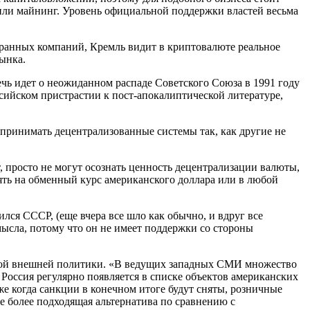
 или майнинг. Уровень официальной поддержки властей весьма
ранных компаний, Кремль видит в криптовалюте реальное
ынка.
ечь идет о неожиданном распаде Советского Союза в 1991 году
сийском пристрастии к пост-апокалиптической литературе,
принимать децентрализованные системы так, как другие не
просто не могут осознать ценность децентрализации валюты,
иять на обменный курс американского доллара или в любой
лся СССР, (еще вчера все шло как обычно, и вдруг все
мысла, потому что он не имеет поддержки со стороны
нской внешней политики. «В ведущих западных СМИ множество
Россия регулярно появляется в списке объектов американских
 когда санкции в конечном итоге будут сняты, розничные
е более подходящая альтернатива по сравнению с