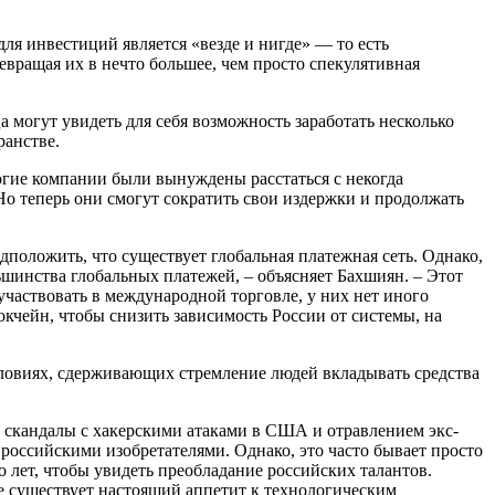
ля инвестиций является «везде и нигде» — то есть
вращая их в нечто большее, чем просто спекулятивная
могут увидеть для себя возможность заработать несколько
ранстве.
огие компании были вынуждены расстаться с некогда
 теперь они смогут сократить свои издержки и продолжать
положить, что существует глобальная платежная сеть. Однако,
ьшинства глобальных платежей, – объясняет Бахшиян. – Этот
частвовать в международной торговле, у них нет иного
чейн, чтобы снизить зависимость России от системы, на
ловиях, сдерживающих стремление людей вкладывать средства
к скандалы с хакерскими атаками в США и отравлением экс-
 российскими изобретателями. Однако, это часто бывает просто
о лет, чтобы увидеть преобладание российских талантов.
ане существует настоящий аппетит к технологическим