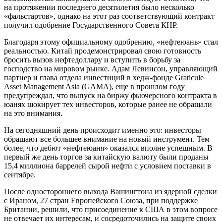
на протяжении последнего десятилетия было несколько
«фальстартов», однако на этот раз соответствующий контракт
получил одобрение Государственного Совета КНР.
Благодаря этому официальному одобрению, «нефтеюань» стал
реальностью. Китай продемонстрировал свою готовность
бросить вызов нефтедоллару и вступить в борьбу за
господство на мировом рынке. Адам Левинсон, управляющий
партнер и глава отдела инвестиций в хедж-фонде Graticule
Asset Management Asia (GAMA), еще в прошлом году
предупреждал, что выпуск на биржу фьючерсного контракта в
юанях шокирует тех инвесторов, которые ранее не обращали
на это внимания.
На сегодняшний день происходит именно это: инвесторы
обращают все большее внимание на новый инструмент. Тем
более, что дебют «нефтеюаня» оказался вполне успешным. В
первый же день торгов за китайскую валюту были проданы
15,4 миллиона баррелей сырой нефти с условием поставки в
сентябре.
После одностороннего выхода Вашингтона из ядерной сделки
с Ираном, 27 стран Европейского Союза, при поддержке
Британии, решили, что присоединение к США в этом вопросе
не отвечает их интересам, и сосредоточились на защите своих