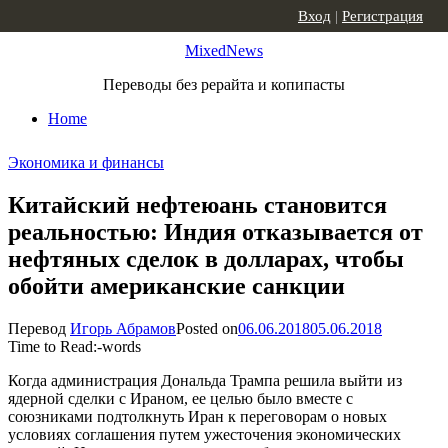
Skip to content
Вход
|
Регистрация
MixedNews
Переводы без рерайта и копипасты
Home
Экономика и финансы
Китайский нефтеюань становится
реальностью: Индия отказывается от
нефтяных сделок в долларах, чтобы
обойти американские санкции
Перевод
Игорь Абрамов
Posted on
06.06.2018
05.06.2018
Time to Read:
-
words
Когда администрация Дональда Трампа решила выйти из
ядерной сделки с Ираном, ее целью было вместе с
союзниками подтолкнуть Иран к переговорам о новых
условиях соглашения путем ужесточения экономических