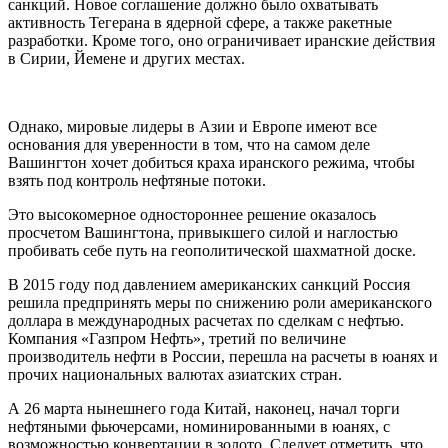
санкций. Новое соглашение должно было охватывать
активность Тегерана в ядерной сфере, а также ракетные
разработки. Кроме того, оно ограничивает иранские действия
в Сирии, Йемене и других местах.
Однако, мировые лидеры в Азии и Европе имеют все
основания для уверенности в том, что на самом деле
Вашингтон хочет добиться краха иранского режима, чтобы
взять под контроль нефтяные потоки.
Это высокомерное одностороннее решение оказалось
просчетом Вашингтона, привыкшего силой и наглостью
пробивать себе путь на геополитической шахматной доске.
В 2015 году под давлением американских санкций Россия
решила предпринять меры по снижению роли американского
доллара в международных расчетах по сделкам с нефтью.
Компания «Газпром Нефть», третий по величине
производитель нефти в России, перешла на расчеты в юанях и
прочих национальных валютах азиатских стран.
А 26 марта нынешнего года Китай, наконец, начал торги
нефтяными фьючерсами, номинированными в юанях, с
возможностью конвертации в золото. Следует отметить, что