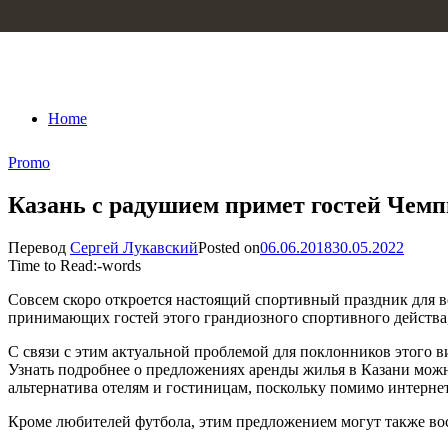
Skip to content
Home
Promo
Казань с радушием примет гостей Чемп
Перевод
Сергей Лукавский
Posted on
06.06.2018
30.05.2022
Time to Read:
-
words
Совсем скоро откроется настоящий спортивный праздник для 
принимающих гостей этого грандиозного спортивного действа,
С связи с этим актуальной проблемой для поклонников этого в
Узнать подробнее о предложениях аренды жилья в Казани можно
альтернатива отелям и гостиницам, поскольку помимо интерне
Кроме любителей футбола, этим предложением могут также вос