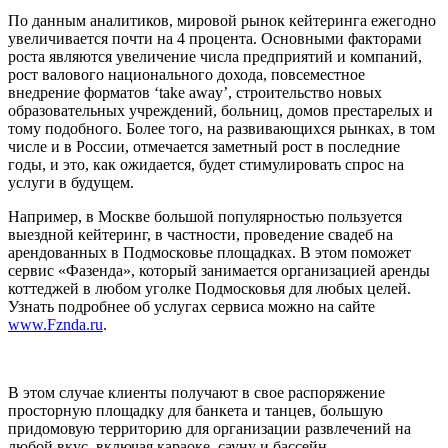
По данным аналитиков, мировой рынок кейтеринга ежегодно
увеличивается почти на 4 процента. Основными факторами
роста являются увеличение числа предприятий и компаний,
рост валового национального дохода, повсеместное
внедрение форматов ‘take away’, строительство новых
образовательных учреждений, больниц, домов престарелых и
тому подобного. Более того, на развивающихся рынках, в том
числе и в России, отмечается заметный рост в последние
годы, и это, как ожидается, будет стимулировать спрос на
услуги в будущем.
Например, в Москве большой популярностью пользуется
выездной кейтеринг, в частности, проведение свадеб на
арендованных в Подмосковье площадках. В этом поможет
сервис «Фазенда», который занимается организацией аренды
коттеджей в любом уголке Подмосковья для любых целей.
Узнать подробнее об услугах сервиса можно на сайте
www.Fznda.ru
.
В этом случае клиенты получают в свое распоряжение
просторную площадку для банкета и танцев, большую
придомовую территорию для организации развлечений на
любой вкус, включая караоке, сауну и бассейн.