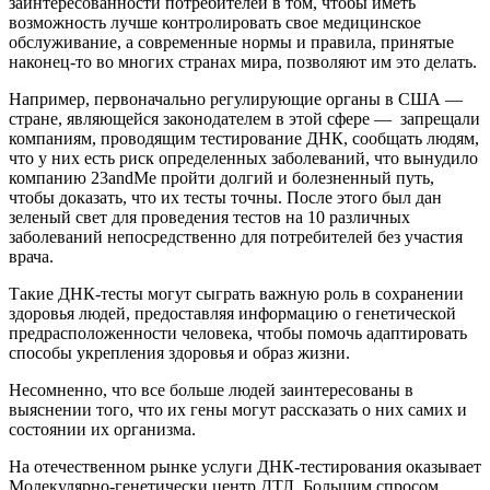
заинтересованности потребителей в том, чтобы иметь
возможность лучше контролировать свое медицинское
обслуживание, а современные нормы и правила, принятые
наконец-то во многих странах мира, позволяют им это делать.
Например, первоначально регулирующие органы в США —
стране, являющейся законодателем в этой сфере — запрещали
компаниям, проводящим тестирование ДНК, сообщать людям,
что у них есть риск определенных заболеваний, что вынудило
компанию 23andMe пройти долгий и болезненный путь,
чтобы доказать, что их тесты точны. После этого был дан
зеленый свет для проведения тестов на 10 различных
заболеваний непосредственно для потребителей без участия
врача.
Такие ДНК-тесты могут сыграть важную роль в сохранении
здоровья людей, предоставляя информацию о генетической
предрасположенности человека, чтобы помочь адаптировать
способы укрепления здоровья и образ жизни.
Несомненно, что все больше людей заинтересованы в
выяснении того, что их гены могут рассказать о них самих и
состоянии их организма.
На отечественном рынке услуги ДНК-тестирования оказывает
Молекулярно-генетически центр ДТЛ. Большим спросом