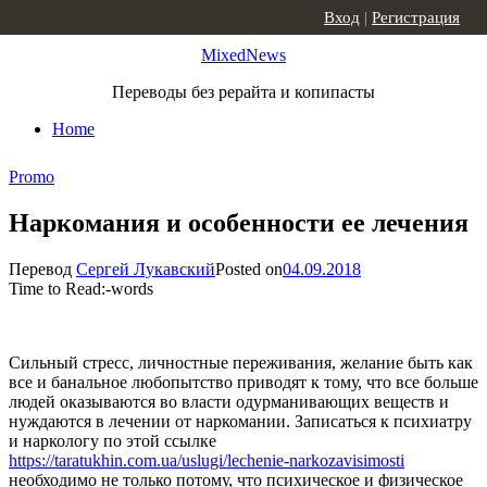
Skip to content
Вход
|
Регистрация
MixedNews
Переводы без рерайта и копипасты
Home
Promo
Наркомания и особенности ее лечения
Перевод
Сергей Лукавский
Posted on
04.09.2018
Time to Read:
-
words
Сильный стресс, личностные переживания, желание быть как
все и банальное любопытство приводят к тому, что все больше
людей оказываются во власти одурманивающих веществ и
нуждаются в лечении от наркомании. Записаться к психиатру
и наркологу по этой ссылке
https://taratukhin.com.ua/uslugi/lechenie-narkozavisimosti
необходимо не только потому, что психическое и физическое