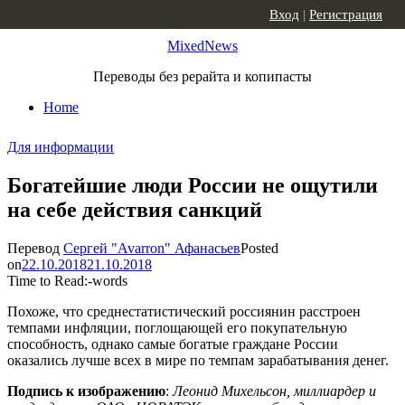
Skip to content
Вход
|
Регистрация
MixedNews
Переводы без рерайта и копипасты
Home
Для информации
Богатейшие люди России не ощутили
на себе действия санкций
Перевод
Сергей "Avarron" Афанасьев
Posted
on
22.10.2018
21.10.2018
Time to Read:
-
words
Похоже, что среднестатистический россиянин расстроен
темпами инфляции, поглощающей его покупательную
способность, однако самые богатые граждане России
оказались лучше всех в мире по темпам зарабатывания денег.
Подпись к изображению
:
Леонид Михельсон, миллиардер и