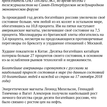
председатель ОАО «НОВАТЭК», во время беседы с
тележурналистом на Санкт-Петербургском международном
экономическом форуме
За прошедший год десять богатейших россиян увеличили своё
состояние больше, чем любой из их коллег в остальном мире,
обогатившись на 10,8 процента. Им на пятки наступают
американские магнаты, увеличившие своё состояние на 7,5
процента. Миллиардеры из британской элиты обогатились на
3,4 процента, несмотря на продолжающиеся противоречивые
переговоры по Брекситу и ухудшение отношений с Москвой.
Худшие показатели в Китае. Десятка богатейших китайцев
потеряла больше 27 процентов своего состояния, в основном
из-за ослабления рынков технологий и недвижимости.
Богатейшие американцы соревнуются с русскими за
наибольший прирост состояния в мире (по данным состояний
10 богатейших людей в каждой из стран на 17 октября 2018
года)
Энергетические магнаты Леонид Михельсон, Геннадий
Тимченко и Вагит Алекперов получили наибольший рост
личного богатства среди десяти богатейших россиян, что
было связано с ростом цен на нефть.