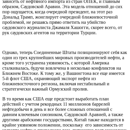
зависеть от нефтяного импорта из стран ОПЕК, и главным
образом, Саудовской Аравии. Эта модель отношений до сих
пор ощущается, когда очередной президент, на этот раз
Дональд Трамп, жонглирует очередной ближневосточной
проблемой, не решаясь прямо ответить на убийство
саудовского журналиста Джамаля Хашогги, скорее всего, от
рук саудовских агентов на территории Турции.
Однако, теперь Соединенные Штаты позиционируют себя как
один из трех крупнейших мировых производителей нефти, а
кроме того устранена уязвимость, с которой Америка
сталкивалась, будучи вовлечена в несколько конфликтов на
Ближнем Востоке. К тому же, у Вашингтона все еще имеется
5-й флот США, охраняющий экспорт нефти из
ближневосточного региона, включая нестабильный и
стратегически важный Ормузский пролив.
В то время как США еще предстоит выработать план
действий с учетом рекордных 11 миллионов баррелей
нефтедобычи в день и все более сложных отношений с
давним ключевым союзником, Саудовской Аравией, а также
другими арабскими государствами, Китай также находится в
крайне уязвимом положении, поскольку его зависимость от