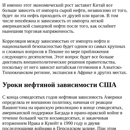
И именно этот экономический рост заставит Китай все
больше зависеть от импорта сырой нефти, независимо от того,
будет ли эта нефть приходить от друзей или врагов. В том
числе неизбежна и зависимость от импорта легкой
американской сланцевой нефти после того, как ослабнет
нынешняя торговая напряженность.
Корреляция между зависимостью от импорта нефти и
национальной безопасностью будет одним из самых крупных
и сложных вопросов в Пекине по мере приближения
следующего десятилетия. Этот вопрос будет все больше
диктовать внешнеполитические решения правительства,
поскольку от него зависит китайская гегемония в Азиатско-
Тихоокеанском регионе, экспансия в Африке и других местах.
Уроки нефтяной зависимости США
С конца семидесятых годов нефтяная зависимость Америки
определяла ее внешнюю политику, начиная от реакции
Вашингтона на иранскую революцию в конце семидесятых,
американской поддержки Багдада в ирано-иракской войне в
течение большей части восьмидесятых, и заканчивая
вторжением Ирака в Кувейт в 1990 году и двумя
последующими войнами в Персидском заливе. При этом