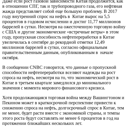
Даже если рост газовой зависимости Китая продолжится, как
в отношении СПГ, так и трубопроводного газа, его нефтяная
жажда представляет собой еще большую проблему. В 2017
году внутренний спрос на нефть в Китае вырос на 5,5
процентов в годовом исчислении и достиг 11,77 миллионов
баррелей в сутки. Несмотря на ожесточенную торговую войну
с США и другие экономические «встречные ветры» в этом
году, пропускная способность нефтепереработки в Китае
увеличилась в сентябре до рекордной отметки 12,49
миллионов баррелей в сутки, согласно официальным
правительственным данным, опубликованным в начале
октября.
В сообщении CNBC говорится, что данные о пропускной
способности нефтепереработки вселяют надежды на рост
спроса на нефть, несмотря на то, что экономический рост в
Китае в третьем квартале замедлился до минимального
значения с момента мирового финансового кризиса.
Хотя продолжающаяся торговая война между Вашингтоном и
Пекином может в краткосрочной перспективе привести к
снижению спроса на нефть, долгосрочный спрос в Китае, тем
не менее, будет расти вместе с экономикой страны, и темпы
этого роста будут составлять не менее 6 процентов в год на
протяжении ближайших нескольких лет.