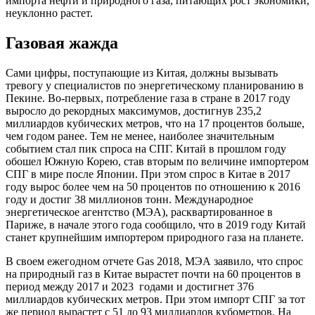
импорта нефти и природного газа, питающих рост экономики,
неуклонно растет.
Газовая жажда
Сами цифры, поступающие из Китая, должны вызывать
тревогу у специалистов по энергетическому планированию в
Пекине. Во-первых, потребление газа в стране в 2017 году
выросло до рекордных максимумов, достигнув 235,2
миллиардов кубических метров, что на 17 процентов больше,
чем годом ранее. Тем не менее, наиболее значительным
событием стал пик спроса на СПГ. Китай в прошлом году
обошел Южную Корею, став вторым по величине импортером
СПГ в мире после Японии. При этом спрос в Китае в 2017
году вырос более чем на 50 процентов по отношению к 2016
году и достиг 38 миллионов тонн. Международное
энергетическое агентство (МЭА), расквартированное в
Париже, в начале этого года сообщило, что в 2019 году Китай
станет крупнейшим импортером природного газа на планете.
В своем ежегодном отчете Gas 2018, МЭА заявило, что спрос
на природный газ в Китае вырастет почти на 60 процентов в
период между 2017 и 2023 годами и достигнет 376
миллиардов кубических метров. При этом импорт СПГ за тот
же период вырастет с 51 до 93 миллиардов кубометров. На