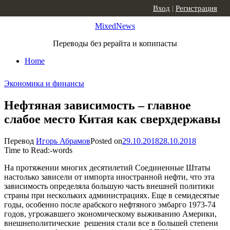
Skip to content
Вход
|
Регистрация
MixedNews
Переводы без рерайта и копипасты
Home
Экономика и финансы
Нефтяная зависимость – главное
слабое место Китая как сверхдержавы
Перевод
Игорь Абрамов
Posted on
29.10.2018
28.10.2018
Time to Read:
-
words
На протяжении многих десятилетий Соединенные Штаты
настолько зависели от импорта иностранной нефти, что эта
зависимость определяла большую часть внешней политики
страны при нескольких администрациях. Еще в семидесятые
годы, особенно после арабского нефтяного эмбарго 1973-74
годов, угрожавшего экономическому выживанию Америки,
внешнеполитические решения стали все в большей степени