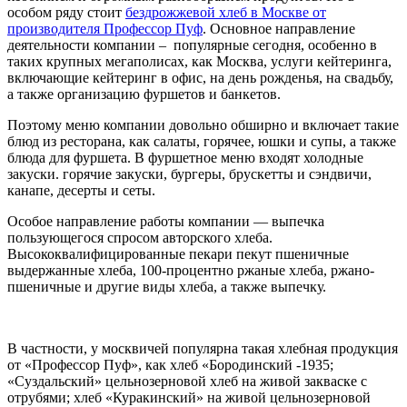
особом ряду стоит
бездрожжевой хлеб в Москве от
производителя Профессор Пуф
. Основное направление
деятельности компании – популярные сегодня, особенно в
таких крупных мегаполисах, как Москва, услуги кейтеринга,
включающие кейтеринг в офис, на день рожденья, на свадьбу,
а также организацию фуршетов и банкетов.
Поэтому меню компании довольно обширно и включает такие
блюд из ресторана, как салаты, горячее, юшки и супы, а также
блюда для фуршета. В фуршетное меню входят холодные
закуски. горячие закуски, бургеры, брускетты и сэндвичи,
канапе, десерты и сеты.
Особое направление работы компании — выпечка
пользующегося спросом авторского хлеба.
Высококвалифицированные пекари пекут пшеничные
выдержанные хлеба, 100-процентно ржаные хлеба, ржано-
пшеничные и другие виды хлеба, а также выпечку.
В частности, у москвичей популярна такая хлебная продукция
от «Профессор Пуф», как хлеб «Бородинский -1935;
«Суздальский» цельнозерновой хлеб на живой закваске с
отрубями; хлеб «Куракинский» на живой цельнозерновой