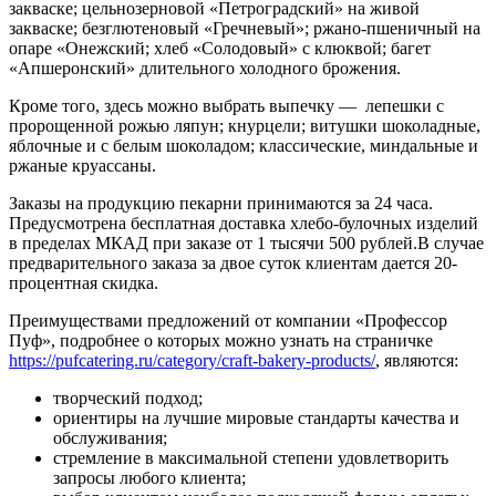
закваске; цельнозерновой «Петроградский» на живой
закваске; безглютеновый «Гречневый»; ржано-пшеничный на
опаре «Онежский; хлеб «Солодовый» с клюквой; багет
«Апшеронский» длительного холодного брожения.
Кроме того, здесь можно выбрать выпечку — лепешки с
пророщенной рожью ляпун; кнурцели; витушки шоколадные,
яблочные и с белым шоколадом; классические, миндальные и
ржаные круассаны.
Заказы на продукцию пекарни принимаются за 24 часа.
Предусмотрена бесплатная доставка хлебо-булочных изделий
в пределах МКАД при заказе от 1 тысячи 500 рублей.В случае
предварительного заказа за двое суток клиентам дается 20-
процентная скидка.
Преимуществами предложений от компании «Профессор
Пуф», подробнее о которых можно узнать на страничке
https://pufcatering.ru/category/craft-bakery-products/
, являются:
творческий подход;
ориентиры на лучшие мировые стандарты качества и
обслуживания;
стремление в максимальной степени удовлетворить
запросы любого клиента;