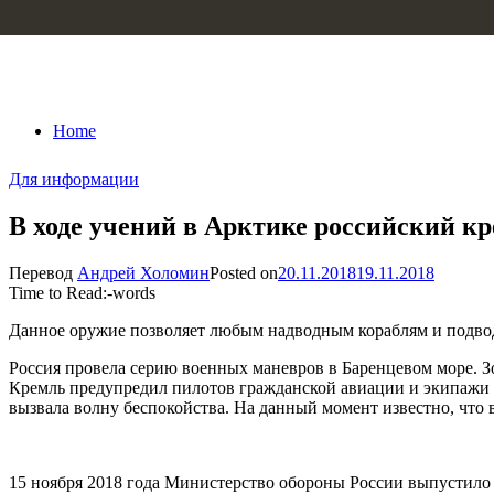
Skip to content
Home
Для информации
В ходе учений в Арктике российский к
Перевод
Андрей Холомин
Posted on
20.11.2018
19.11.2018
Time to Read:
-
words
Данное оружие позволяет любым надводным кораблям и подво
Россия провела серию военных маневров в Баренцевом море. З
Кремль предупредил пилотов гражданской авиации и экипажи г
вызвала волну беспокойства. На данный момент известно, что
15 ноября 2018 года Министерство обороны России выпустило 