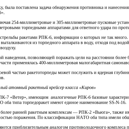
, была поставлена задача обнаружения противника и нанесения 
б».
ключая 254-миллиметровые и 305-миллиметровые пусковые уста
метровыми торпедными аппаратами для ответного удара по прот
 стрельбы ракетами РПК-6, информации о которых не так много
выталкиваются из торпедного аппарата в воду, отходя под водой
воздуху.
 наведения, позволяющей поражать цели на расстоянии более 60
й части применялась 400-миллиметровая малогабаритная самонав
о боевой частью ракетоторпеды может послужить и ядерная глуб
ов.
лый атомный ракетный крейсер класса «Киров»
К-7 «Ветер», имеющим аналогичные РПК-6 базовые характерист
 оба типа торпедоракет имеют единое наименование SS-N-16.
 более ранней ракетным комплексам — РПК-2 «Вьюга», также 
ностью поражения. По классификации НАТО оба типа имели обще
ляются приблизительным аналогом противолодочного комплеса