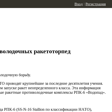
Вход
|
Регистрация
иволодочных ракетоторпед
лодочную борьбу.
АТО проводят крупнейшие за последние десятилетия учения.
м запуске ракет неопределенного класса. Эта информация
ычные ракетные противолодочные комплексы РПК-6 «Водопад».
а РПК-6 (SS-N-16 Stallion по классификации НАТО),