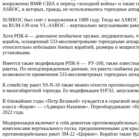
вооружении ВМФ США в период «холодной войны» и также спо
ASROC, в которых, правда, не использовались торпедные аппа
SUBROC был снят с вооружения в 1989 году. Тогда же ASROC 
на RUM-139 или VL-ASROC – вертикально запускаемыми ракет
Хотя РПК-6 — довольное необычное оружие, неудивительно, чт
корабль, оснащенный 533-миллиметровыми торпедными аппарат
относительно небольших боевых кораблей, размеры и мощност
установками.
Имеется также модификация РПК-6 — РУ-100, также известная
ракеты. По неподтвержденным данным, эта ракета снабжена ра
возможности применения 533-миллиметровых торпедных аппар
К семейству ракет SS-N-16 также можно отнести противолодоч
и малогабаритной торпеды. Ее модификация 91РЭ2, запускаема
В ближайшие годы «Петр Великий» нуждается в серьезной модер
класса «Киров» — «Адмирал Нахимов». Переоборудование «Нахи
2022 года.
Модернизация включает в себя демонтаж противокорабельных 
комплексами вертикального пуска, предназначенными для кры
противокорабельных ракет 3М-22 «Циркон». Корабли также буд