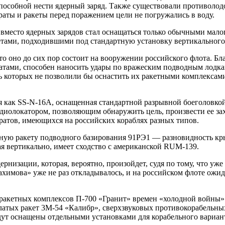
собной нести ядерный заряд. Также существовали противолод
раты и ракеты перед поражением цели не погружались в воду.
вместо ядерных зарядов стал оснащаться только обычными мало
ами, подходившими под стандартную установку вертикального 
о оно до сих пор состоит на вооружении российского флота. Б
ами, способен наносить удары по вражеским подводным лодкам.
ь которых не позволили бы оснастить их ракетными комплекса
 как SS-N-16A, оснащенная стандартной разрывной боеголовко
диолокатором, позволяющим обнаружить цель, произвести ее зах
атов, имеющихся на российских кораблях разных типов.
ную ракету подводного базирования 91РЭ1 — разновидность кры
я вертикально, имеет сходство с американской RUM-139.
низации, которая, вероятно, произойдет, судя по тому, что уже
мова» уже не раз откладывалось, и на российском флоте ожидаю
ракетных комплексов П-700 «Гранит» времен «холодной войны»
латых ракет 3М-54 «Калибр», сверхзвуковых противокорабельны
ут оснащены отдельными установками для корабельного вариант