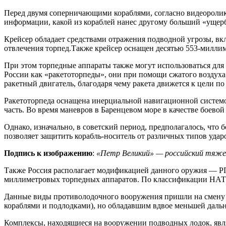
Перед двумя соперничающими кораблями, согласно видеоролику
информации, какой из кораблей нанес другому больший «ущер
Крейсер обладает средствами отражения подводной угрозы, в
отвлечения торпед.Также крейсер оснащен десятью 553-милли
При этом торпедные аппараты также могут использоваться для
России как «ракетоторпеды», они при помощи сжатого воздуха 
ракетный двигатель, благодаря чему ракета движется к цели по 
Ракетоторпеда оснащена инерциальной навигационной системой
часть. Во время маневров в Баренцевом море в качестве боево
Однако, изначально, в советский период, предполагалось, чт
позволяет защитить корабль-носитель от различных типов удар
Подпись к изображению
:
«Петр Великий» — российский тяже
Также Россия располагает модификацией данного оружия — РП
миллиметровых торпедных аппаратов. По классификации НАТО
Данные виды противолодочного вооружения пришли на смену
кораблями и подлодками), но обладавшим вдвое меньшей даль
Комплексы, находящиеся на вооружении подводных лодок, яв