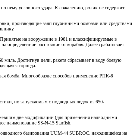
по нему условного удара. К сожалению, ролик не содержит
новки, производящие залп глубинными бомбами или средствами
ивнику.
. Принятые на вооружение в 1981 и классифицируемые в
 на определенное расстояние от корабля. Далее срабатывает
 миль. Достигнув цели, ракета сбрасывает в воду боевую
одящаяся торпеда.
инная бомба. Многообразие способов применение РПК-6
ики, но запускаемым с подводных лодок из 650-
имевшим две модификации (для применения надводными
е наименование SS-N-15 Starfish.
 подводного базирования UUM-44 SUBROC, находившейся на