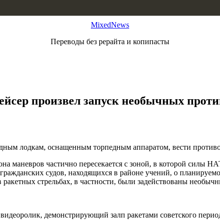
MixedNews
Переводы без рерайта и копипасты
рейсер произвел запуск необычных прот
дным лодкам, оснащенным торпедным аппаратом, вести противо
она маневров частично пересекается с зоной, в которой силы Н
ражданских судов, находящихся в районе учений, о планируемо
 в ракетных стрельбах, в частности, были задействованы необ
видеоролик, демонстрирующий залп ракетами советского период