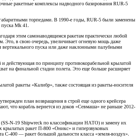
очные ракетные комплексы надводного базирования RUR-5
габаритными торпедами. В 1990-е годы, RUR-5 были заменены
пуска Mk 41.
лагодаря этим самонаводящимся ракетам практически любой
 Это, в свою очередь, увеличивает огневую мощь даже
ми вертикального пуска или даже наклонными палубными
й и действующая по принципу противокорабельной крылатой
ват на финальной стадии полета. Это еще больше расширяет
латой ракеты «Калибр», также состоящая из ракеты-носителя
 утвержден план возвращения в строй еще одного крейсера
т, что корабль вернется из доков «Севмаша» не раньше 2012-
 (SS-N-19 Shipwreck по классификации НАТО) и замену их
х крылатых ракет П-800 «Оникс» и гиперзвуковых
а С-400 — ракет большой дальности класса «земля-воздух».