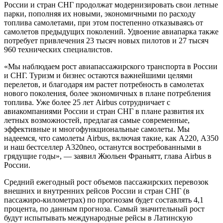
России и стран СНГ продолжат модернизировать свои летные
парки, пополняя их новыми, экономичными по расходу
топлива самолетами, при этом постепенно отказываясь от
самолетов предыдущих поколений. Удвоение авиапарка также
потребует привлечения 23 тысяч новых пилотов и 27 тысяч
960 технических специалистов.
«Мы наблюдаем рост авиапассажирского транспорта в России
и СНГ. Туризм и бизнес остаются важнейшими целями
перелетов, и благодаря им растет потребность в самолетах
нового поколения, более экономичных в плане потребления
топлива. Уже более 25 лет Airbus сотрудничает с
авиакомпаниями России и стран СНГ в плане развития их
летных возможностей, предлагая самые современные,
эффективные и многофункциональные самолеты. Мы
надеемся, что самолеты Airbus, включая такие, как А220, А350
и наш бестселлер А320neo, останутся востребованными в
грядущие годы», — заявил Жюльен Франьятт, глава Airbus в
России.
Средний ежегодный рост объемов пассажирских перевозок
внешних и внутренних рейсов России и стран СНГ (в
пассажиро-километрах) по прогнозам будет составлять 4,1
процента, по данным прогноза. Самый значительный рост
будут испытывать международные рейсы в Латинскую