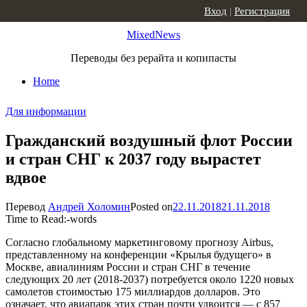
Skip to content
Вход
|
Регистрация
MixedNews
Переводы без рерайта и копипасты
Home
Для информации
Гражданский воздушный флот России
и стран СНГ к 2037 году вырастет
вдвое
Перевод
Андрей Холомин
Posted on
22.11.2018
21.11.2018
Time to Read:
-
words
Согласно глобальному маркетинговому прогнозу Airbus,
представленному на конференции «Крылья будущего» в
Москве, авиалиниям России и стран СНГ в течение
следующих 20 лет (2018-2037) потребуется около 1220 новых
самолетов стоимостью 175 миллиардов долларов. Это
означает, что авиапарк этих стран почти удвоится — с 857