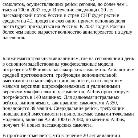
самолетов, осуществляющих рейсы сегодня, до более чем 1
тысяча 700 в 2037 году. В течение следующих 20 лет
пассажирский поток России и стран СНГ будет расти в
среднем на 4,1 процента ежегодно, причем основная доля
роста будет приходиться на Россию. К 2037 году в России
более чем вдвое вырастет количество авиаперелетов на душу
населения.
Ближнемагистральным авиалиниям, где на сегодняшний день
в основном задействованы узкофюзеляжные модели,
потребуется 998 новых пассажирских самолетов. Авиалиниям
средней протяженности, требующим дополнительной
вместимости и многофункциональности, и оснащенным
малыми версиями широкофюзеляжных и удлиненными
версиями узкофюзеляжных самолетов, Airbus прогнозирует
потребность в 140 машинах. Для дальнемагистральных
рейсов, выполняемых, как правило, самолетами А350,
понадобится 39 машин. Сверхдальние рейсы, требующие
повышенной вместимости и выполняемые самыми тяжелыми
моделями, включая А350-1000 и А380, по мнению Airbus,
получат 44 новых пассажирских самолета.
В прогнозе отмечается, что в течение 20 лет авиалинии