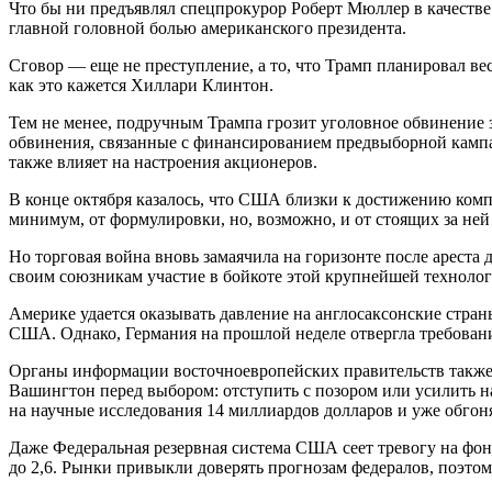
Что бы ни предъявлял спецпрокурор Роберт Мюллер в качестве д
главной головной болью американского президента.
Сговор — еще не преступление, а то, что Трамп планировал ве
как это кажется Хиллари Клинтон.
Тем не менее, подручным Трампа грозит уголовное обвинение
обвинения, связанные с финансированием предвыборной кампан
также влияет на настроения акционеров.
В конце октября казалось, что США близки к достижению компр
минимум, от формулировки, но, возможно, и от стоящих за ней
Но торговая война вновь замаячила на горизонте после арест
своим союзникам участие в бойкоте этой крупнейшей техноло
Америке удается оказывать давление на англосаксонские стран
США. Однако, Германия на прошлой неделе отвергла требован
Органы информации восточноевропейских правительств также 
Вашингтон перед выбором: отступить с позором или усилить на
на научные исследования 14 миллиардов долларов и уже обго
Даже Федеральная резервная система США сеет тревогу на фонд
до 2,6. Рынки привыкли доверять прогнозам федералов, поэто