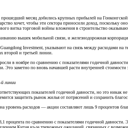
прошедший месяц добились крупных прибылей на Гонконгской б
рство хочет, чтобы эти сектора приносили доход, поскольку оно
вого витка торговой войны вложения в строительство оказываю
уживанию вышек мобильной связи, и железнодорожная корпорац
и Guangdong Investment, указывают на связь между расходами н
ах второй и третьей линии.
осли в ноябре по сравнению с показателями годичной давности в
и. Это заметно по вновь начавшей расти внутренней стоимости 
-й линии
ветствующих показателей годичной давности, но это никак не 
емится защитить рынок жилья от потрясений и сохранить благо
 на уровень расходов — акции составляют лишь 9 процентов бла
,1 процента по сравнению с показателями годичной давности. Э
лением Китая из-за тревожных ожиданий, связанных с возможно