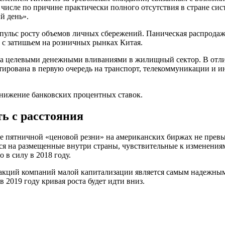
 числе по причине практически полного отсутствия в стране си
й день».
импульс росту объемов личных сбережений. Паническая распрод
а с затишьем на розничных рынках Китая.
ада целевыми денежными вливаниями в жилищный сектор. В отл
рована в первую очередь на транспорт, телекоммуникации и ин
нижение банковских процентных ставок.
ь с расстояния
 пятничной «ценовой резни» на американских биржах не превыш
ься на размещенные внутри страны, чувствительные к изменени
в силу в 2018 году.
и акций компаний малой капитализации является самым надежны
 в 2019 году кривая роста будет идти вниз.