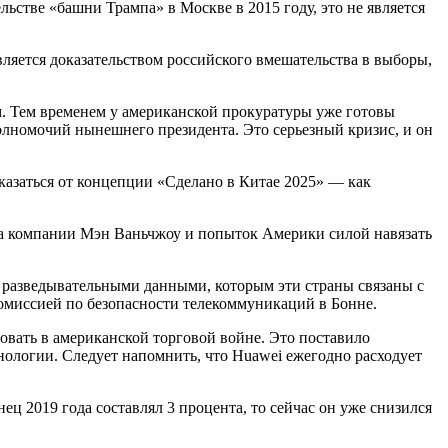
льстве «башни Трампа» в Москве в 2015 году, это не является
вляется доказательством российского вмешательства в выборы,
м. Тем временем у американской прокуратуры уже готовы
олномочий нынешнего президента. Это серьезный кризис, и он
казаться от концепции «Сделано в Китае 2025» — как
ора компании Мэн Ваньчжоу и попыток Америки силой навязать
не разведывательными данными, которым эти страны связаны с
омиссией по безопасности телекоммуникаций в Бонне.
вать в американской торговой войне. Это поставило
хнологии. Следует напомнить, что Huawei ежегодно расходует
ц 2019 года составлял 3 процента, то сейчас он уже снизился