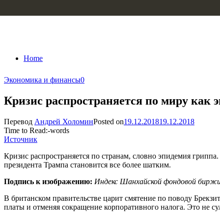
Skip to content
Home
Экономика и финансы
0
Кризис распространяется по миру как 
Перевод
Андрей Холомин
Posted on
19.12.2018
19.12.2018
Time to Read:
-
words
Источник
Кризис распространяется по странам, словно эпидемия гриппа
президента Трампа становится все более шатким.
Подпись к изображению:
Индекс Шанхайской фондовой биржи
В британском правительстве царит смятение по поводу Брекз
платы и отменяя сокращение корпоративного налога. Это не с