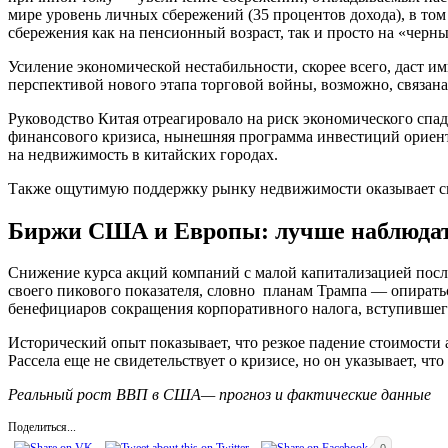
мире уровень личных сбережений (35 процентов дохода), в том
сбережения как на пенсионный возраст, так и просто на «черны
Усиление экономической нестабильности, скорее всего, даст 
перспективой нового этапа торговой войны, возможно, связан
Руководство Китая отреагировало на риск экономического сп
финансового кризиса, нынешняя программа инвестиций ориенти
на недвижимость в китайских городах.
Также ощутимую поддержку рынку недвижимости оказывает с
Биржи США и Европы: лучше наблюдат
Снижение курса акций компаний с малой капитализацией после
своего пикового показателя, словно планам Трампа — опират
бенефициаров сокращения корпоративного налога, вступившего 
Исторический опыт показывает, что резкое падение стоимост
Рассела еще не свидетельствует о кризисе, но он указывает, что
Реальный рост ВВП в США— прогноз и фактические данные
Поделиться...