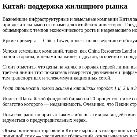
Китай: поддержка жилищного рынка
Важнейшие инфраструктурные и земельные компании Китая за 
привлекательными секторами для китайских инвесторов. Госуда
общемировых темпов экономического роста и назревающего но
Яркие примеры — China Tower, проект по возведению и обсл
Успехи земельных компаний, таких, как China Resources Land 
одной стороны, и ценами на жилье, с другой, особенно в город
Стоит отметить, что цены на жилье в городах первой линии выр
третьей линии этот показатель измеряется двузначными цифрам
там транспортных и телекоммуникационных сетей.
Рост стоимости нового жилья в китайских городах 1-й, 2-й и 3
Индекс Шанхайской фондовой биржи на 20 процентов ниже соот
богатство которого — недвижимость. Очевидно, что Пекин стр
Пока еще рано говорить о каком-либо негативном воздействии
задуматься о предупредительных мерах.
Объем розничной торговли в Китае выросли в ноябре лишь на 8
причиной тому — увеличение сбережений, откладываемых насе