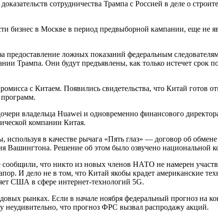
оказательств сотрудничества Трампа с Россией в деле о строите
сти бизнес в Москве в период предвыборной кампании, еще не я
 за предоставление ложных показаний федеральным следователя
ии Трампа. Они будут предъявлены, как только истечет срок п
омисса с Китаем. Появились свидетельства, что Китай готов от
 программ.
а дочери владельца Huawei и одновременно финансового директ
гической компании Китая.
ы, используя в качестве рычага «Пять глаз» — договор об обме
ия Вашингтона. Решение об этом было озвучено национальной к
сообщили, что никто из новых членов НАТО не намерен участво
пор. И дело не в том, что Китай якобы крадет американские те
няет США в сфере интернет-технологий 5G.
овых рынках. Если в начале ноября федеральный прогноз на коне
му неудивительно, что прогноз ФРС вызвал распродажу акций.