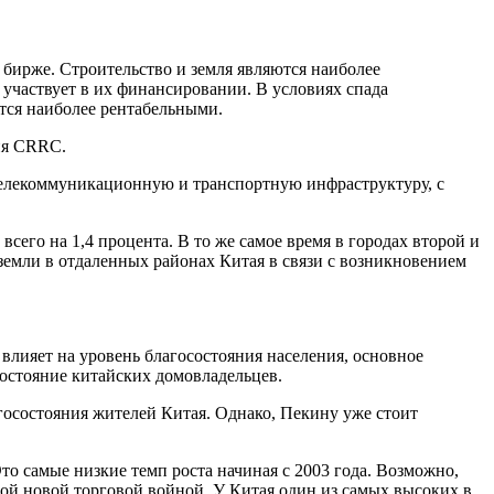
ирже. Строительство и земля являются наиболее
 участвует в их финансировании. В условиях спада
тся наиболее рентабельными.
ия CRRC.
а телекоммуникационную и транспортную инфраструктуру, с
сего на 1,4 процента. В то же самое время в городах второй и
земли в отдаленных районах Китая в связи с возникновением
влияет на уровень благосостояния населения, основное
состояние китайских домовладельцев.
госостояния жителей Китая. Однако, Пекину уже стоит
то самые низкие темп роста начиная с 2003 года. Возможно,
й новой торговой войной. У Китая один из самых высоких в