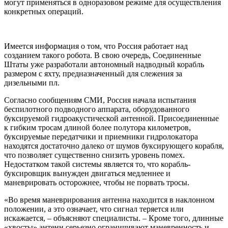
могут применяться в одноразовом режиме для осуществления
конкретных операций.
Имеется информация о том, что Россия работает над
созданием такого робота. В свою очередь, Соединенные
Штаты уже разработали автономный надводный корабль
размером с яхту, предназначенный для слежения за
дизельными пл.
Согласно сообщениям СМИ, Россия начала испытания
беспилотного подводного аппарата, оборудованного
буксируемой гидроакустической антенной. Присоединенные
к гибким тросам длиной более полутора километров,
буксируемые передатчики и приемники гидролокатора
находятся достаточно далеко от шумов буксирующего корабля,
что позволяет существенно снизить уровень помех.
Недостатком такой системы является то, что корабль-
буксировщик вынужден двигаться медленнее и
маневрировать осторожнее, чтобы не порвать тросы.
«Во время маневрирования антенна находится в наклонном
положении, а это означает, что сигнал теряется или
искажается, – объясняют специалисты. – Кроме того, длинные
«хвосты» антенн серьезно ограничивают маневренность и