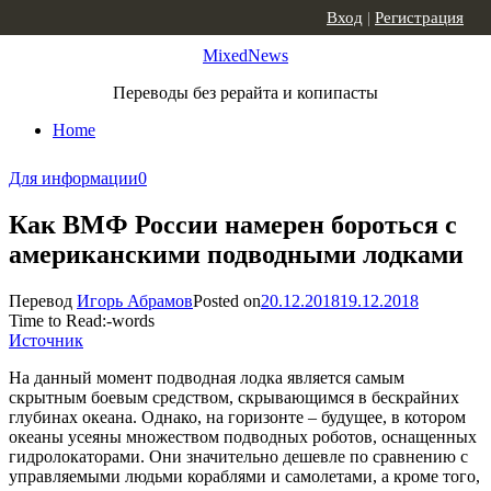
Skip to content
Вход
|
Регистрация
MixedNews
Переводы без рерайта и копипасты
Home
Для информации
0
Как ВМФ России намерен бороться с
американскими подводными лодками
Перевод
Игорь Абрамов
Posted on
20.12.2018
19.12.2018
Time to Read:
-
words
Источник
На данный момент подводная лодка является самым
скрытным боевым средством, скрывающимся в бескрайних
глубинах океана. Однако, на горизонте – будущее, в котором
океаны усеяны множеством подводных роботов, оснащенных
гидролокаторами. Они значительно дешевле по сравнению с
управляемыми людьми кораблями и самолетами, а кроме того,