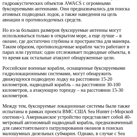
гидроакустических объектов AWACS с огромными
буксируемыми антеннами. Они предназначались для поиска
атомных подводных лодок, а также наведения на цель
авиации и противолодочных средств.
Но из-за больших размеров буксируемые антенны могут
использоваться только в открытом море, а еще лучше – в
океане, где достаточно глубины и пространства для маневра.
Таким образом, противолодочные корабли часто работают в
парах или группах: один отслеживает подводные объекты, в
то время как остальные атакуют обнаруженные цели.
Российские военные корабли, оснащенные буксируемыми
гидролокационными системами, могут обнаружить
движущуюся подводную лодку на расстоянии 15-20
километров, надводный корабль – на расстоянии 30-100
километров, а атакующую торпеду – на расстоянии 15-30
километров.
Между тем, буксируемые локационные системы были также
испытаны в рамках проекта ВМС США Sea Hunter («Морской
охотник»). Американское устройство представляет собой 40-
метровый автономный надводный корабль, предназначенный
для самостоятельного патрулирования океанов в поисках
малошумных дизельных субмарин. Однако, в случае с Sea