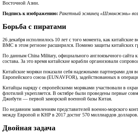
Восточной Азии.
Подпись к изображению:
Ракетный эсминец «Шэньчжэнь» возв
Борьба с пиратами
26 декабря исполнилось 10 лет с того момента, как китайские
ВМС в этом регионе расширился. Помимо защиты китайских гр
По данным China Military, официального англоязычного сайта 
состава. За это время китайские корабли организовали сопро
Китайские моряки показали себя надежными партнерами для в
Европейского союза (EUNAVFOR), задействованных в операции 
Китайцы наряду с европейскими моряками участвовали в охра
флотилий укрепляется. В октябре были проведены первые со
Джибути — первой заморской военной базы Китая.
По недавним заявлениям представителей военно-морского конт
между Европой и КНР в 2017 достиг 570 миллиардов долларов
Двойная задача