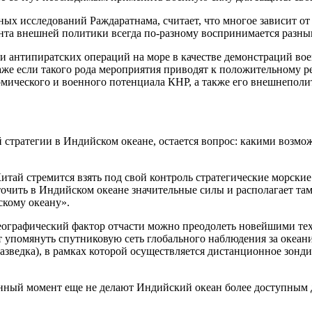
х исследований Раждаратнама, считает, что многое зависит от 
ента внешней политики всегда по-разному воспринимается разн
и антипиратских операций на море в качестве демонстраций вое
же если такого рода мероприятия приводят к положительному рез
мического и военного потенциала КНР, а также его внешнеполи
й стратегии в Индийском океане, остается вопрос: какими возм
ай стремится взять под свой контроль стратегические морские 
точить в Индийском океане значительные силы и располагает та
скому океану».
географический фактор отчасти можно преодолеть новейшими те
 упомянуть спутниковую сеть глобального наблюдения за океани
разведка), в рамках которой осуществляется дистанционное зон
анный момент еще не делают Индийский океан более доступным 