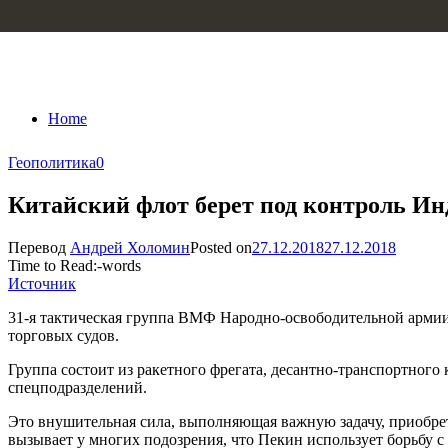
Skip to content
Home
Геополитика
0
Китайский флот берет под контроль Ин
Перевод
Андрей Холомин
Posted on
27.12.2018
27.12.2018
Time to Read:
-
words
Источник
31-я тактическая группа ВМФ Народно-освободительной армии 
торговых судов.
Группа состоит из ракетного фрегата, десантно-транспортного 
спецподразделений.
Это внушительная сила, выполняющая важную задачу, приобрет
вызывает у многих подозрения, что Пекин использует борьбу с