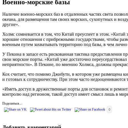
Военно-морские базы
Наличие военно-морских баз в отдаленных частях света позв
океана, для размещения там своих морских, сухопутных и возд
другие».
Холмс сомневается в том, что Китай преуспеет в этом. «Китай
хорошие отношения с прибрежными государствами, чтобы разме
военным путем захватывать территорию под базы, в чем лично
У Пекина в запасе есть рискованная тактика предоставления п
свои морские порты. «Китай уже достаточно переусердствовал 
неприятности». В Пекине, по мнению Холмса, должны прекрасно
Кох считает, что помимо Джибути, в котором уже размещена к
и готовых к сотрудничеству. При этом часто недооцениваются
«Иметь доступ в дружественные порты для остановок и ремонта
контролю над регионом, такой доступ имеет смысл лишь в мирн
Поделиться...
0
Добавить комментарий