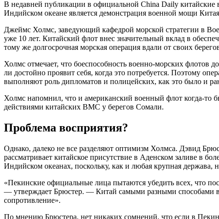
В недавней публикации в официальной China Daily китайские 
Индийском океане является демонстрация военной мощи Китая 
Джеймс Холмс, заведующий кафедрой морской стратегии в Воен
уже 10 лет. Китайский флот внес значительный вклад в обеспе
тому же долгосрочная морская операция вдали от своих берего
Холмс отмечает, что боеспособность военно-морских флотов д
ли достойно проявит себя, когда это потребуется. Поэтому оп
выполняют роль дипломатов и полицейских, как это было и рань
Холмс напомнил, что и американский военный флот когда-то б
действиями китайских ВМС у берегов Сомали.
Проблема восприятия?
Однако, далеко не все разделяют оптимизм Холмса. Дэвид Бр
рассматривает китайское присутствие в Аденском заливе в бол
Индийском океанах, поскольку, как и любая крупная держава, н
«Пекинские официальные лица пытаются убедить всех, что посы
— утверждает Брюстер. — Китай самыми разными способами вм
сопротивление».
По мнению Брюстера, нет никаких сомнений, что если в Пекин