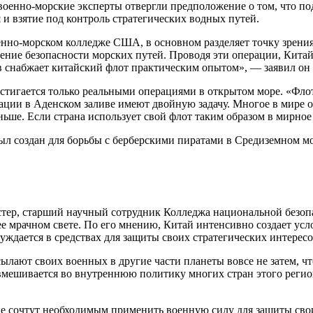
военно-морские эксперты отвергли предположение о том, что п
и взятие под контроль стратегических водных путей.
но-морском колледже США, в основном разделяет точку зрения 
чение безопасности морских путей. Проводя эти операции, Кита
в снабжает китайский флот практическим опытом», — заявил он 
остигается только реальными операциями в открытом море. «Фло
ерации в Аденском заливе имеют двойную задачу. Многое в мире
ше. Если страна использует свой флот таким образом в мирное вр
ыл создан для борьбы с берберскими пиратами в Средиземном м
юстер, старший научный сотрудник Колледжа национальной безо
ее мрачном свете. По его мнению, Китай интенсивно создает ус
уждается в средствах для защиты своих стратегических интересо
лают своих военных в другие части планеты вовсе не затем, чт
ешивается во внутреннюю политику многих стран этого регион
е сочтут необходимым применить военную силу для защиты свои