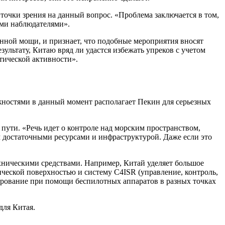
точки зрения на данный вопрос. «Проблема заключается в том,
ыми наблюдателями».
нной мощи, и признает, что подобные мероприятия вносят
ультату, Китаю вряд ли удастся избежать упреков с учетом
тической активности».
ожностями в данный момент располагает Пекин для серьезных
пути. «Речь идет о контроле над морским пространством,
м достаточными ресурсами и инфраструктурой. Даже если это
хническими средствами. Например, Китай уделяет большое
ческой поверхностью и систему C4ISR (управление, контроль,
дирование при помощи беспилотных аппаратов в разных точках
для Китая.