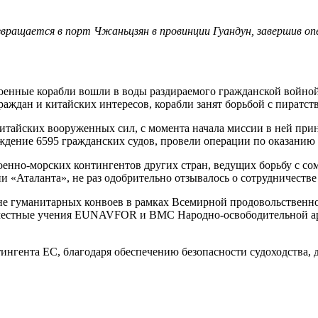
ращается в порт Чжаньцзян в провинции Гуандун, завершив опер
 военные корабли вошли в воды раздираемого гражданской войно
аждан и китайских интересов, корабли занят борьбой с пиратс
китайских вооруженных сил, с момента начала миссии в ней прин
вождение 6595 гражданских судов, провели операции по оказани
оенно-морских контингентов других стран, ведущих борьбу с с
«Аталанта», не раз одобрительно отзывалось о сотрудничестве
не гуманитарных конвоев в рамках Всемирной продовольственн
вместные учения EUNAVFOR и ВМС Народно-освободительной арм
ингента ЕС, благодаря обеспечению безопасности судоходства,
.