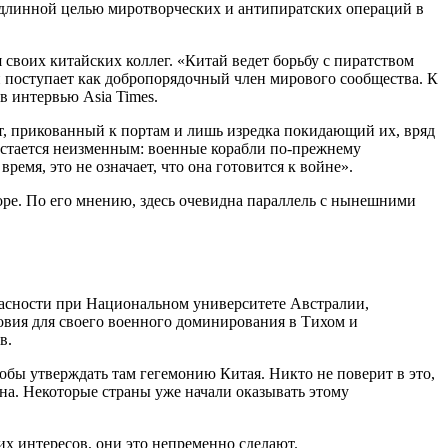
одлинной целью миротворческих и антипиратских операций в
своих китайских коллег. «Китай ведет борьбу с пиратством
й поступает как добропорядочный член мирового сообщества. К
в интервью Asia Times.
т, прикованный к портам и лишь изредка покидающий их, вряд
 остается неизменным: военные корабли по-прежнему
емя, это не означает, что она готовится к войне».
оре. По его мнению, здесь очевидна параллель с нынешними
пасности при Национальном университете Австралии,
ловия для своего военного доминирования в Тихом и
в.
обы утверждать там гегемонию Китая. Никто не поверит в это,
а. Некоторые страны уже начали оказывать этому
х интересов, они это непременно сделают.