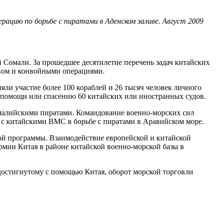
ацию по борьбе с пиратами в Аденском заливе. Август 2009
й Сомали. За прошедшее десятилетие перечень задач китайских
твом и конвойными операциями.
яли участие более 100 кораблей и 26 тысяч человек личного
ю помощи или спасению 60 китайских или иностранных судов.
омалийскими пиратами. Командование военно-морских сил
 с китайскими ВМС в борьбе с пиратами в Аравийском море.
ой программы. Взаимодействие европейской и китайской
ии Китая в районе китайской военно-морской базы в
 достигнутому с помощью Китая, оборот морской торговли