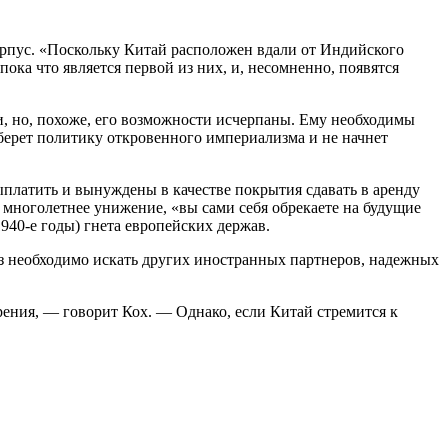
орпус. «Поскольку Китай расположен вдали от Индийского
ка что является первой из них, и, несомненно, появятся
ии, но, похоже, его возможности исчерпаны. Ему необходимы
берет политику откровенного империализма и не начнет
выплатить и вынуждены в качестве покрытия сдавать в аренду
 многолетнее унижение, «вы сами себя обрекаете на будущие
940-е годы) гнета европейских держав.
аз необходимо искать других иностранных партнеров, надежных
рения, — говорит Кох. — Однако, если Китай стремится к