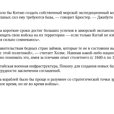
олило бы Китаю создать собственный морской экспедиционный к
ушных сил ему требуются базы, — говорит Брюстер. — Джибути по
 за короткие сроки достиг больших успехов в заморской экспанс
щать свои войска на их территории — если только Китай не из
 я сильно сомневаюсь».
равительствам бедных стран займов, которые те не в состоянии 
с этой политикой», — считает Холмс. Навязав какой-либо нации
 понимать это, имея за плечами опыт столетнего (с 1840-х по 1
итайская военная инфраструктура, Пекину для создания новых б
 трудности заключения соглашений.
 кораблей было бы проще и разумнее со стратегической точки з
ое время, но не во время войны».