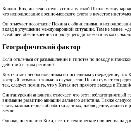
Коллин Кох, исследователь в сингапурской Школе международны
что использование военно-морского флота в качестве инструм
Он отмечает несогласие Пекина с обвинениями в использовани
вклад в улучшение международной ситуации. Тем не менее, «да
всеобщей обеспокоенности растущего дипломатического, эконо
Географический фактор
Если отвлечься от размышлений и гипотез по поводу китайско
действий в этом регионе?
Кох считает необоснованным и поспешным утверждение, что Кит
который возможен только в случае, если Пекин сумеет сосредо
так, следует помнить, что у Китая нет прямого выхода к Индий
Сингапурский аналитик отмечает, что этот неблагоприятный 
внимание развитию авиации дальнего действия. Также следуют
связь, компьютерная обработка данных, наблюдение, анализ и 
Земли.
Однако, по мнению Коха, все эти технические новшества на д