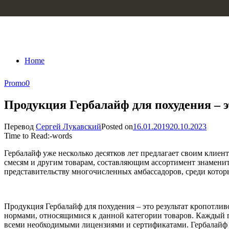
Skip to content
Home
Promo
0
Продукция Гербалайф для похудения – э
Перевод
Сергей Лукавский
Posted on
16.01.2019
20.10.2023
Time to Read:
-
words
Гербалайф уже несколько десятков лет предлагает своим клие
смесям и другим товарам, составляющим ассортимент знаменит
представительству многочисленных амбассадоров, среди котор
Продукция Гербалайф для похудения – это результат кропотли
нормами, относящимися к данной категории товаров. Каждый п
всеми необходимыми лицензиями и сертификатами. Гербалайф д