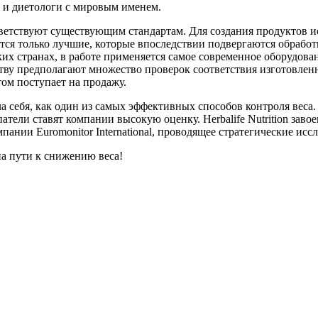
 и диетологи с мировым именем.
тветствуют существующим стандартам. Для создания продуктов 
тся только лучшие, которые впоследствии подвергаются обработк
х странах, в работе применяется самое современное оборудован
тву предполагают множество проверок соответствия изготовлен
том поступает на продажу.
а себя, как один из самых эффективных способов контроля вес
атели ставят компании высокую оценку. Herbalife Nutrition завое
ии Euromonitor International, проводящее стратегические иссл
а пути к снижению веса!