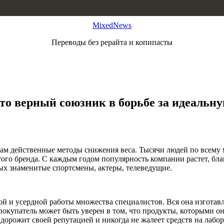
MixedNews
Переводы без рерайта и копипасты
то верный союзник в борьбе за идеальну
нтам действенные методы снижения веса. Тысячи людей по всему
ого бренда. С каждым годом популярность компании растет, бл
ых знаменитые спортсмены, актеры, телеведущие.
вой и усердной работы множества специалистов. Вся она изгот
окупатель может быть уверен в том, что продукты, которыми он 
орожит своей репутацией и никогда не жалеет средств на лабор