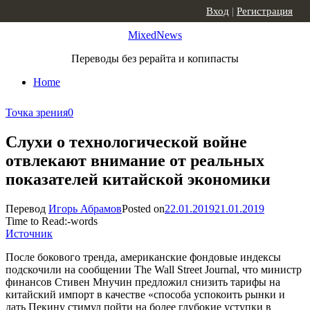
Skip to content
Вход
|
Регистрация
MixedNews
Переводы без рерайта и копипасты
Home
Точка зрения
0
Слухи о технологической войне
отвлекают внимание от реальных
показателей китайской экономики
Перевод
Игорь Абрамов
Posted on
22.01.2019
21.01.2019
Time to Read:
-
words
Источник
После бокового тренда, американские фондовые индексы
подскочили на сообщении The Wall Street Journal, что министр
финансов Стивен Мнучин предложил снизить тарифы на
китайский импорт в качестве «способа успокоить рынки и
дать Пекину стимул пойти на более глубокие уступки в