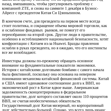
назад, вмешавшись, чтобы урегулировать проблему с
компанией ZTE, и снова на саммите 1 декабря в Буэнос-
Айресе с президентом Китая Си Цзиньпином.
В конечном счете, для президента на первом месте всегда
стоит политика, и сокращение объема мировой торговли, как
и ослабление фондовых рынков, не помогут его
переизбранию на второй срок. Другие люди в правительстве,
особенно в истеблишменте национальной безопасности, хотят
конфронтации с Китаем из-за Huawei. Бразды правления
ослабли в руках президента, но я ожидаю, что его инстинкты
все же возобладают.
Инвесторы должны по-прежнему обращать основное
внимание на фундаментальные показатели экономики.
История с китайскими долговыми бомбами с самого начала
была фиктивной, поскольку она основана на неверном
понимании механизма китайской финансовой системы. Китай
и США имеют одинаковое соотношение долга к ВВП, но
экономический рост в Китае вдвое выше. Американская
задолженность сконцентрирована в федеральном
правительстве, долг которого составляет около 110 процентов
ВВП, не считая необеспеченных обязательств.
Государственный долг Китая мизерный, но корпоративный
долг действительно большой. Однако, это всего лишь нюанс