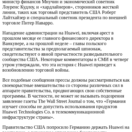
министр финансов Мнучин и экономический советник
Лоуренс Кудлоу, и «хардлайнеров», сторонников жесткой
линии, таких как торговый представитель США Роберт
Лайтхайзер и специальный советник президента по внешней
торговле Питер Наварро.
Нападение администрации на Huawei, включая арест в
прошлом месяце ее главного финансового директора в
Ванкувере, а на прошлой неделе – главы польского
представительства за предполагаемый шпионаж,
свидетельствуют о явной причастности разведывательного
сообщества США. Некоторые комментаторы в СМИ в четверг
утром утверждали, что эта история с Huawei приведет к
возобновлению торговой войны.
Все подобные сообщения прессы должны рассматриваться как
своекорыстные вмешательства со стороны различных сил в
аппарате правительства, продвигающих свои собственные
программы. В частности, не может не вызывать подозрения
заявление газеты The Wall Street Journal о том, что «Германия
изучает способы не допустить использования продуктов
Huawei Technologies Co. в телекоммуникационной
инфраструктуре страны».
Правительство США попросило Германию держать Huawei на