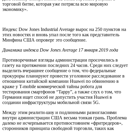
торговой битве, которая уже потрясла всю мировую
экономику».
Индекс Dow Jones Industrial Average вырос на 250 пунктов на
этих новостях и вновь упал после того как представитель
Минфина США опроверг это сообщение.
Динамика индекса Dow Jones Average 17 января 2019 года
Противоречивые взгляды администрации просочились в
газету на протяжении последних 24 часов. Среди них следует
выделить вчерашнее сообщение о том, что федеральные
прокуроры планируют провести уголовное расследование в
отношении китайской компании Huawei по обвинению в
краже у T-mobile коммерческой тайны робота для
тестирования смартфонов “Tappy”, а также слух о том, что
Германия ищет способ не допустить участия Huawei в
создании инфраструктуры мобильной связи 5G.
Между этим реалити-шоу и подлинными разногласиями
внутри администрации США весьма тонкая грань. Проблема
далеко не исчерпывается противостоянием «фритредеров»,
сторонников принципа свободной торговли, таких как