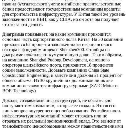
правил бухгалтерского учета: китайские правительственные
банки предоставляют государственным компаниям кредиты
для строительства инфраструктуры. У Китая такой же уровень
задолженности к ВВП, как у США, но он хотя бы получает
что-то за эти деньги.
Диаграмма показывает, на какие компании приходится
основная часть корпоративного долга Китая. На 30 компаний
приходится 62 процента задолженности нефинансового
сектора в фондовом индексе Shenzhen300. Столбцы на
диаграмме показывают кумулятивную долю. Таким образом,
на компанию Shanghai Pudong Development, основного
оператора шанхайского порта, приходится 18 процентов
общей задолженности. Добавьте компанию China State
Construction Engineering, и вместе они должны 21 процент от
общего объема. Из 30 крупнейших должников лишь две
компании не являются инфраструктурными (SAIC Motor и
BOE Technology).
Доходы, создаваемые инфраструктурой, не обязательно
поступают тем компаниям, которые ее создали. Это всего
лишь вопрос внутреннего ценообразования. Рентабельность
инфраструктурных компаний может отражать или не
отражать их реальный экономический вклад. Это зависит от
трансфертного ценообразования между правительственными