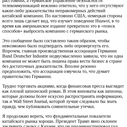
расстоянии, а германское управление безопасности
телекоммуникаций вежливо ответило, что у него отсутствуют
какие-либо доказательства неправомерных действий
китайской компании. По настоянию США, немецкая сторона
всего лишь сделает вид, что изучает поведение Huawei, в то
время как американское издание превратило это в «поиск
способов» выбросить компанию с германского рынка.
Это сообщение было составлено таким образом, чтобы
невозможно было подтвердить либо опровергнуть его.
Впрочем, главная производственная ассоциация Германии
Bund Deutscher Industrie недвусмысленно заявила, что ни одна
компания не может быть лишена права вести бизнес в стране
без достаточных доказательств. Вполне резонно
предположить, что ассоциация озвучила то, что думает
правительство Германии.
Трудно торговать акциями, когда финансовая пресса выглядит
как плохой шпионский роман. В этом виноваты как шпионы,
которые должны более искусно распространять информацию,
так и Wall Street Journal, которой лучше следовало бы знать
правду, чем публиковать сомнительные утечки.
Я продолжаю верить, что фундаментальные показатели
китайского рынка хороши. Президент Трамп явно склонен
заключить сделку с Китаем, что он продемонстрировал год