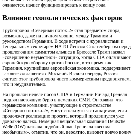
ожидается, начнет функционировать к концу года.
Влияние геополитических факторов
Трубопровод «Северный поток-2» стал предметом спора,
возможно, даже на личном уровне, между Трампом и
руководством Германии. В ходе встречи с журналистами и
Генеральным секретарём НАТО Йенсом Столтенбергом перед
прошлогодним саммитом альянса в Брюсселе Трамп назвал
«совершенно неуместной» ситуацию, когда США оплачивают
европейскую оборону против России, в то время как
Германия, крупнейшая европейская экономика, поддерживает
газовые соглашения с Москвой. В свою очередь, Россия
считает этот трубопровод чисто коммерческим предприятием,
что и неудивительно.
На прошлой неделе посол США в Германии Ричард Гренелл
поднял настоящую бурю в немецких СМИ. Он заявил, что
германские компании, участвующие в строительстве
«Северного потока-2», могут столкнуться с санкциями, если
продолжат реализацию проекта, который продвинулся уже
довольно далеко. Немецкая вещательная компания Deutsche
Welle (DW) назвала подобный шаг Гренелла «весьма
необычным», отметив, что он, вероятно, вызовет новую волну