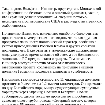
Так, на днях Вольфганг Ишингер, председатель Мюнхенской
конференции по безопасности и опытный дипломат, заявил,
что Германия должна закончить «Северный поток-2»
несмотря на противодействие США и растущую внутреннюю
озабоченность.
По мнению Ишингера, изначально ошибочно было считать
проект чисто коммерческим – очевидно, что такая крупная
программа явно носит политический характер, особенно с
учётом присоединения Россией Крыма и других событий
последних лет. Надо отметить, американские должностные
лица уже долгое время заявляют об этом, а вот большинство
чиновников ЕС предпочитают отрицать. Тем не менее,
Ишингер выступил против отказа от близящегося к
завершению проекта, сославшись на присущие внешней
политике Германии последовательность и устойчивость.
Напомним, газопровод стоимостью 11 миллиардов долларов
протянется более чем на 1,2 тысячи километров. Он проходит
по дну Балтийского моря, минуя существующие сухопутные
маршруты через Украину, Польшу и Беларусь. Новый
трубопровод удвоит текущую пропускную способность
существующего трубопровода «Северный поток», которая
составляет 55 миллиардов кубических метров и как