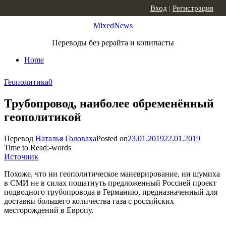
Skip to content
Вход
|
Регистрация
MixedNews
Переводы без рерайта и копипасты
Home
Геополитика
0
Трубопровод, наиболее обременённый
геополитикой
Перевод
Наталья Головаха
Posted on
23.01.2019
22.01.2019
Time to Read:
-
words
Источник
Похоже, что ни геополитическое маневрирование, ни шумиха
в СМИ не в силах пошатнуть предложенный Россией проект
подводного трубопровода в Германию, предназначенный для
доставки большего количества газа с российских
месторождений в Европу.