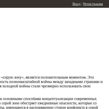
Вход
|
Регистрация
ую «серую зону», является положительным моментом. Это
оятность полномасштабной войны между западными странами и
ия холодной войны стали чрезмерно использовать свои
али основными способами концептуализации современных
 серой зоне обостряет ежедневные опасности, которые со
нты, имеющиеся в распоряжении сторон конфликта в серой