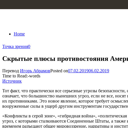
Skip to content
Home
Точка зрения
0
Скрытые плюсы противостояния Амери
Перевод
Игорь Абрамов
Posted on
07.02.2019
06.02.2019
Time to Read:
-
words
Источник
Тот факт, что практически все серьезные угрозы безопасности
означает, что большинство нынешних угроз, если не все, нос
их противниками. Это новое явление, которое требует осмысле
вооруженные силы в ущерб другим инструментам государствен
«Конфликты в серой зоне», «гибридная война», «политическа
угроз, с которыми сталкиваются Соединенные Штаты, а также и
временем разъедают общее мировоззрение, нарративы и инстит