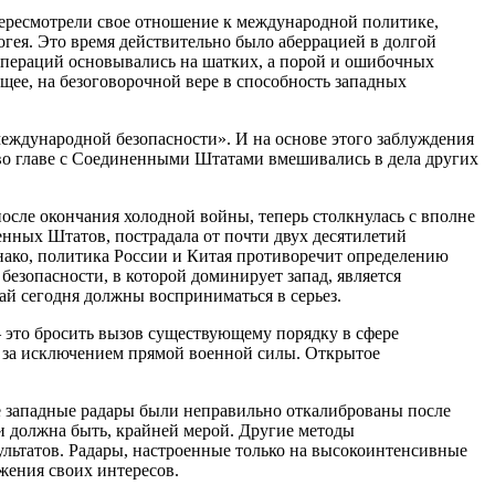
пересмотрели свое отношение к международной политике,
погея. Это время действительно было аберрацией в долгой
операций основывались на шатких, а порой и ошибочных
ее, на безоговорочной вере в способность западных
международной безопасности». И на основе этого заблуждения
во главе с Соединенными Штатами вмешивались в дела других
осле окончания холодной войны, теперь столкнулась с вполне
нных Штатов, пострадала от почти двух десятилетий
нако, политика России и Китая противоречит определению
езопасности, в которой доминирует запад, является
ай сегодня должны восприниматься в серьез.
– это бросить вызов существующему порядку в сфере
ы, за исключением прямой военной силы. Открытое
ие западные радары были неправильно откалиброваны после
и должна быть, крайней мерой. Другие методы
льтатов. Радары, настроенные только на высокоинтенсивные
жения своих интересов.