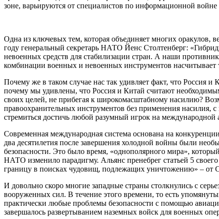
зоне, варьируются от специалистов по информационной войне 
Одна из ключевых тем, которая объединяет многих оракулов, 
году генеральный секретарь НАТО Йенс Столтенберг: «Гибрид
невоенных средств для стабилизации стран. А наши противник
комбинации военных и невоенных инструментов насчитывает т
Почему же в таком случае нас так удивляет факт, что Россия 
почему мы удивлены, что Россия и Китай считают необходимым
своих целей, не прибегая к широкомасштабному насилию? Во
правоохранительных инструментов без применения насилия, с и
стремиться достичь любой разумный игрок на международной 
Современная международная система основана на конкуренции.
два десятилетия после завершения холодной войны были необыч
безопасности. Это было время, «однополярного мира», который
НАТО изменило парадигму. Альянс пренебрег статьей 5 своего
границу в поисках чудовищ, подлежащих уничтожению» – от С
И довольно скоро многие западные страны столкнулись с серье
вооруженных сил. В течение этого времени, то есть упомянуты
практически любые проблемы безопасности с помощью авиации
завершалось развертыванием наземных войск для военных опера