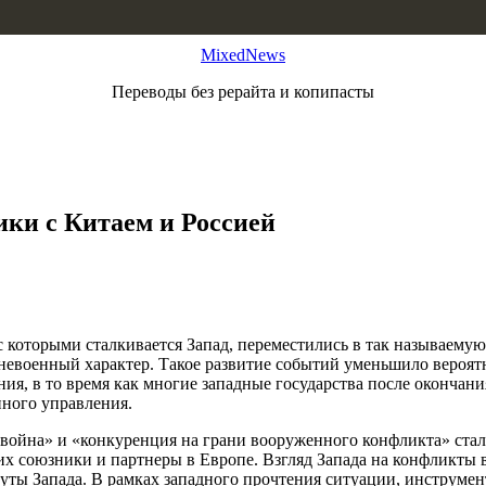
MixedNews
Переводы без рерайта и копипасты
ки с Китаем и Россией
, с которыми сталкивается Запад, переместились в так называем
ят невоенный характер. Такое развитие событий уменьшило вер
ния, в то время как многие западные государства после окончан
ного управления.
я война» и «конкуренция на грани вооруженного конфликта» ст
х союзники и партнеры в Европе. Взгляд Запада на конфликты в
уты Запада. В рамках западного прочтения ситуации, инструме