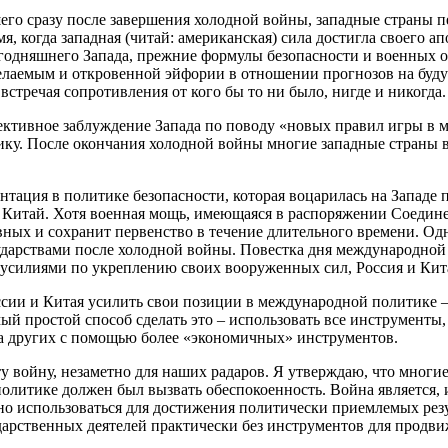
шего сразу после завершения холодной войны, западные страны 
, когда западная (читай: американская) сила достигла своего а
годняшнего Запада, прежние формулы безопасности и военных 
лаемым и откровенной эйфории в отношении прогнозов на будущ
встречая сопротивления от кого бы то ни было, нигде и никогда.
ективное заблуждение Запада по поводу «новых правил игры в 
ку. После окончания холодной войны многие западные страны 
ация в политике безопасности, которая воцарилась на Западе п
 Китай. Хотя военная мощь, имеющаяся в распоряжении Соедине
вных и сохранит первенство в течение длительного времени. Од
арствами после холодной войны. Повестка дня международной б
 усилиями по укреплению своих вооруженных сил, Россия и Кит
оссии и Китая усилить свои позиции в международной политике 
мый простой способ сделать это – использовать все инструмент
на других с помощью более «экономичных» инструментов.
ту войну, незаметно для наших радаров. Я утверждаю, что мног
литике должен был вызвать обеспокоенность. Война является, 
о использоваться для достижения политически приемлемых резу
дарственных деятелей практически без инструментов для продви