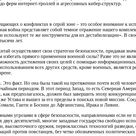
до ферм интернет-троллей и агрессивных кибер-структур.
вещающих о конфликтах в серой зоне – это особое внимание к и
ная война представляет собой темное отражение нашего компле
и используют те же инструменты для их дестабилизации». В св
ысячи лет.
и Китай осуществляют свои стратегии безопасности, придавая зн
 избегать прямого применения военной силы? Разве это не явля
зможность достижения своих целей с помощью информационных,
спользованием всех других средств, кроме военных, является р
арене.
 Это факт. Но она была такой на протяжении почти всей челове
айным периодом. В этот период Запад, то есть Северная Америк
, как предполагалось, должен был завершить эпоху конкуренции
 же Устава и вышел за его пределы в поисках новой миссии. Со
омали, Гаити и Боснии до Афганистана, Ирака и Ливии.
зными угрозами в сфере безопасности, направленными если не пр
х двух десятилетий, многие западные государства свободно исп
, высокоточного оружия, первоклассных технологий разведки, 
ций против повстанцев, без четко обозначенных политических ц