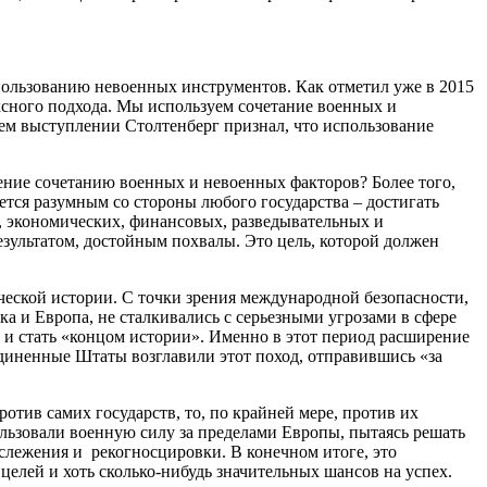
спользованию невоенных инструментов. Как отметил уже в 2015
ксного подхода. Мы используем сочетание военных и
оем выступлении Столтенберг признал, что использование
ачение сочетанию военных и невоенных факторов? Более того,
ется разумным со стороны любого государства – достигать
 экономических, финансовых, разведывательных и
езультатом, достойным похвалы. Это цель, которой должен
ческой истории. С точки зрения международной безопасности,
а и Европа, не сталкивались с серьезными угрозами в сфере
 и стать «концом истории». Именно в этот период расширение
единенные Штаты возглавили этот поход, отправившись «за
отив самих государств, то, по крайней мере, против их
ользовали военную силу за пределами Европы, пытаясь решать
слежения и рекогносцировки. В конечном итоге, это
елей и хоть сколько-нибудь значительных шансов на успех.