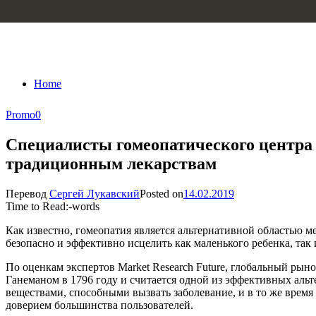
Skip to content
Home
Promo
0
Специалисты гомеопатического центра 
традиционным лекарствам
Перевод
Сергей Лукавский
Posted on
14.02.2019
Time to Read:
-
words
Как известно, гомеопатия является альтернативной областью 
безопасно и эффективно исцелить как маленького ребенка, так 
По оценкам экспертов Market Research Future, глобальный рын
Ганеманом в 1796 году и считается одной из эффективных аль
веществами, способными вызвать заболевание, и в то же время 
доверием большинства пользователей.