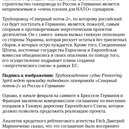
строительство газопровода из России в Германию является
неприемлемым и «очень плохим для НАТО» сценарием.
Трубопровод «Северный поток-2», по которому российский
газ будет поступать в Германию, является, пожалуй, самым
спорным и противоречивым энергетическим проектом
десятилетия. Он с самого начала вызвал гневную оппозицию
со стороны Украины, которая рискует остаться без транзитных
сборов, в которых остро нуждается. Кроме того, Соединенные
Штаты, восточные государства Евросоюза и Европейская
комиссия объединились в своих опасениях по поводу того,
его осуществление подрывает планы создания
«энергетического союза» в рамках ЕС.
Подпись к изображению
:
Трубоукладочное судно Pioneering
Spirit ведет прокладку подводного газопровода «Северный
поток-2» из России в Германию
Однако, в начале февраля на саммите в Брюсселе Германия и
Франция заключили компромиссное соглашение по внесению
поправок в Газовую директиву Европейского Союза, которое
должно позволить продолжить реализацию проекта.
Аналитик кредитного рейтингового агентства Fitch Дмитрий
Мариниченко сказал, что это соглашение было воспринято