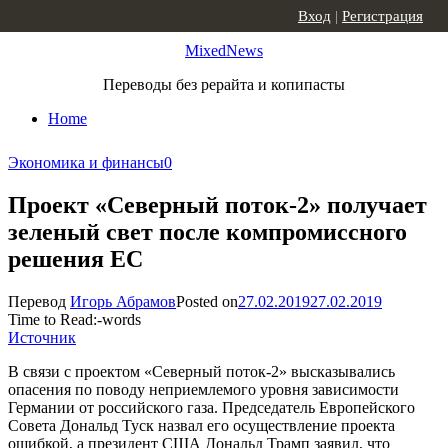
Skip to content
Вход
|
Регистрация
MixedNews
Переводы без рерайта и копипасты
Home
Экономика и финансы
0
Проект «Северный поток-2» получает
зеленый свет после компромиссного
решения ЕС
Перевод
Игорь Абрамов
Posted on
27.02.2019
27.02.2019
Time to Read:
-
words
Источник
В связи с проектом «Северный поток-2» высказывались
опасения по поводу неприемлемого уровня зависимости
Германии от российского газа. Председатель Европейского
Совета Дональд Туск назвал его осуществление проекта
ошибкой, а президент США Дональд Трамп заявил, что