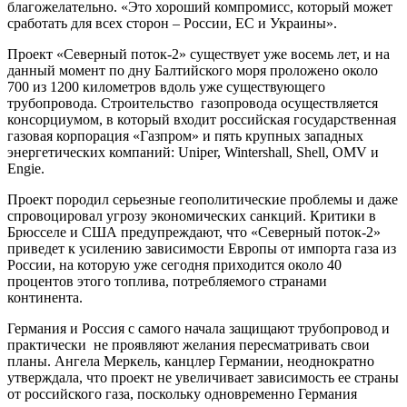
благожелательно. «Это хороший компромисс, который может
сработать для всех сторон – России, ЕС и Украины».
Проект «Северный поток-2» существует уже восемь лет, и на
данный момент по дну Балтийского моря проложено около
700 из 1200 километров вдоль уже существующего
трубопровода. Строительство газопровода осуществляется
консорциумом, в который входит российская государственная
газовая корпорация «Газпром» и пять крупных западных
энергетических компаний: Uniper, Wintershall, Shell, OMV и
Engie.
Проект породил серьезные геополитические проблемы и даже
спровоцировал угрозу экономических санкций. Критики в
Брюсселе и США предупреждают, что «Северный поток-2»
приведет к усилению зависимости Европы от импорта газа из
России, на которую уже сегодня приходится около 40
процентов этого топлива, потребляемого странами
континента.
Германия и Россия с самого начала защищают трубопровод и
практически не проявляют желания пересматривать свои
планы. Ангела Меркель, канцлер Германии, неоднократно
утверждала, что проект не увеличивает зависимость ее страны
от российского газа, поскольку одновременно Германия