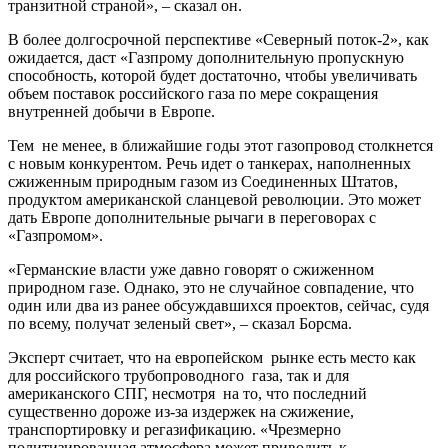
транзитной страной», – сказал он.
В более долгосрочной перспективе «Северный поток-2», как
ожидается, даст «Газпрому дополнительную пропускную
способность, которой будет достаточно, чтобы увеличивать
объем поставок российского газа по мере сокращения
внутренней добычи в Европе.
Тем не менее, в ближайшие годы этот газопровод столкнется
с новым конкурентом. Речь идет о танкерах, наполненных
сжиженным природным газом из Соединенных Штатов,
продуктом американской сланцевой революции. Это может
дать Европе дополнительные рычаги в переговорах с
«Газпромом».
«Германские власти уже давно говорят о сжиженном
природном газе. Однако, это не случайное совпадение, что
один или два из ранее обсуждавшихся проектов, сейчас, судя
по всему, получат зеленый свет», – сказал Борсма.
Эксперт считает, что на европейском рынке есть место как
для российского трубопроводного газа, так и для
американского СПГ, несмотря на то, что последний
существенно дороже из-за издержек на сжижение,
транспортировку и регазификацию. «Чрезмерно
политизированная атмосфера может приводить к