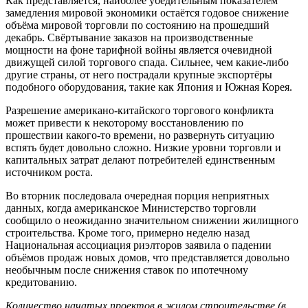
Как представляется, наиболее убедительным показателем
замедления мировой экономики остаётся годовое снижение
объёма мировой торговли по состоянию на прошедший
декабрь. Свёртывание заказов на производственные
мощности на фоне тарифной войны является очевидной
движущей силой торгового спада. Сильнее, чем какие-либо
другие страны, от него пострадали крупные экспортёры
подобного оборудования, такие как Япония и Южная Корея.
Разрешение американо-китайского торгового конфликта
может привести к некоторому восстановлению по
прошествии какого-то времени, но развернуть ситуацию
вспять будет довольно сложно. Низкие уровни торговли и
капитальных затрат делают потребителей единственным
источником роста.
Во вторник последовала очередная порция неприятных
данных, когда американское Министерство торговли
сообщило о неожиданно значительном снижении жилищного
строительства. Кроме того, примерно неделю назад
Национальная ассоциация риэлторов заявила о падении
объёмов продаж новых домов, что представляется довольно
необычным после снижения ставок по ипотечному
кредитованию.
Количество начатых проектов в жилом строительстве (в