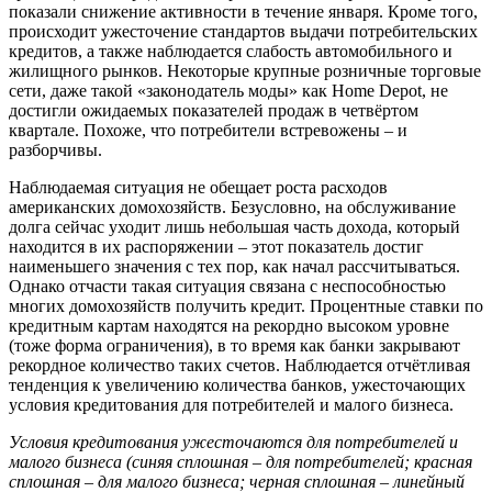
показали снижение активности в течение января. Кроме того,
происходит ужесточение стандартов выдачи потребительских
кредитов, а также наблюдается слабость автомобильного и
жилищного рынков. Некоторые крупные розничные торговые
сети, даже такой «законодатель моды» как Home Depot, не
достигли ожидаемых показателей продаж в четвёртом
квартале. Похоже, что потребители встревожены – и
разборчивы.
Наблюдаемая ситуация не обещает роста расходов
американских домохозяйств. Безусловно, на обслуживание
долга сейчас уходит лишь небольшая часть дохода, который
находится в их распоряжении – этот показатель достиг
наименьшего значения с тех пор, как начал рассчитываться.
Однако отчасти такая ситуация связана с неспособностью
многих домохозяйств получить кредит. Процентные ставки по
кредитным картам находятся на рекордно высоком уровне
(тоже форма ограничения), в то время как банки закрывают
рекордное количество таких счетов. Наблюдается отчётливая
тенденция к увеличению количества банков, ужесточающих
условия кредитования для потребителей и малого бизнеса.
Условия кредитования ужесточаются для потребителей и
малого бизнеса (синяя сплошная – для потребителей; красная
сплошная – для малого бизнеса; черная сплошная – линейный