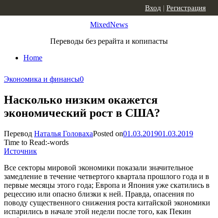
Skip to content
Вход
|
Регистрация
MixedNews
Переводы без рерайта и копипасты
Home
Экономика и финансы
0
Насколько низким окажется
экономический рост в США?
Перевод
Наталья Головаха
Posted on
01.03.2019
01.03.2019
Time to Read:
-
words
Источник
Все секторы мировой экономики показали значительное
замедление в течение четвертого квартала прошлого года и в
первые месяцы этого года; Европа и Япония уже скатились в
рецессию или опасно близки к ней. Правда, опасения по
поводу существенного снижения роста китайской экономики
испарились в начале этой недели после того, как Пекин