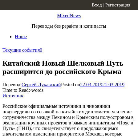
Skip to content
Вход
|
Регистрация
MixedNews
Переводы без рерайта и копипасты
Home
Текущие события
0
Китайский Новый Шелковый Путь
расширится до российского Крыма
Перевод
Сергей Лукавский
Posted on
22.03.2019
21.03.2019
Time to Read:
-
words
Источник
Российские официальные источники и чиновники
подтвердили со ссылкой на китайских дипломатов усиление
сотрудничества между Пекином и Крымским полуостровом в
реализации крупных проектов в рамках инициативы «Пояс и
Путь» (ПИП), что свидетельствует о продолжающемся
значительном изменении приоритетов Москвы, которые