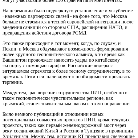
могут участвовать более 150 стран на пяти континентах.
На церемонии было подчеркнуто установление и углубление
«надежных партнерских связей» на фоне того, что Москва
больше не стремится к тесной европейской интеграции после
введения санкций со стороны США, расширения НАТО, и
прекращения действия договора РСМД.
Это также происходит в тот момент, когда, по слухам, и
Пекин, и Москва обдумывают возможность формирования
более крупного геополитического альянса, в то время как
Вашингтон продолжает наносить удары по китайскому
экспорту с помощью тарифов. Российские лидеры с
энтузиазмом стремятся к более тесному сотрудничеству, в то
время как Пекин сигнализирует о необходимости проявлять
терпение.
Между тем, расширение сотрудничества ПИП, особенно в
таком геополитически чувствительном регионе, как
крымский, станет значительным шагом в этом направлении.
Было немного публикаций в отношении новых
потенциальных совместных проектов ПИП, кроме текущих
проектов, таких как первый железнодорожный мост через
реку, соединяющий Китай и Россию в Тунцзяне в провинции
Хэйлунцзян. Между тем, источник RT представил следующие