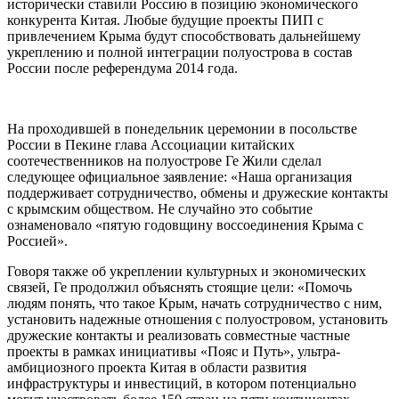
исторически ставили Россию в позицию экономического
конкурента Китая. Любые будущие проекты ПИП с
привлечением Крыма будут способствовать дальнейшему
укреплению и полной интеграции полуострова в состав
России после референдума 2014 года.
На проходившей в понедельник церемонии в посольстве
России в Пекине глава Ассоциации китайских
соотечественников на полуострове Ге Жили сделал
следующее официальное заявление: «Наша организация
поддерживает сотрудничество, обмены и дружеские контакты
с крымским обществом. Не случайно это событие
ознаменовало «пятую годовщину воссоединения Крыма с
Россией».
Говоря также об укреплении культурных и экономических
связей, Ге продолжил объяснять стоящие цели: «Помочь
людям понять, что такое Крым, начать сотрудничество с ним,
установить надежные отношения с полуостровом, установить
дружеские контакты и реализовать совместные частные
проекты в рамках инициативы «Пояс и Путь», ультра-
амбициозного проекта Китая в области развития
инфраструктуры и инвестиций, в котором потенциально