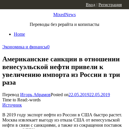
Skip to content
Вход
|
Регистрация
MixedNews
Переводы без рерайта и копипасты
Home
Экономика и финансы
0
Американские санкции в отношении
венесуэльской нефти привели к
увеличению импорта из России в три
раза
Перевод
Игорь Абрамов
Posted on
22.05.2019
22.05.2019
Time to Read:
-
words
Источник
В 2019 году экспорт нефти из России в США быстро растет.
Москва извлекает выгоду из отказа США от венесуэльской
нефти в связи с санкциями, а также из сокращения поставок