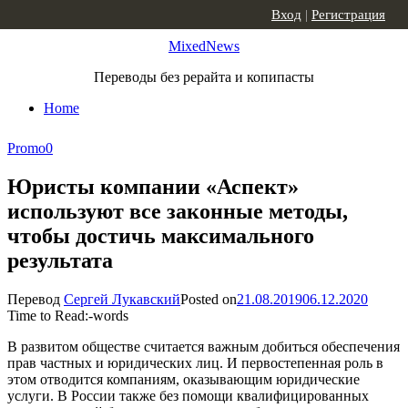
Skip to content
Вход
|
Регистрация
MixedNews
Переводы без рерайта и копипасты
Home
Promo
0
Юристы компании «Аспект»
используют все законные методы,
чтобы достичь максимального
результата
Перевод
Сергей Лукавский
Posted on
21.08.2019
06.12.2020
Time to Read:
-
words
В развитом обществе считается важным добиться обеспечения
прав частных и юридических лиц. И первостепенная роль в
этом отводится компаниям, оказывающим юридические
услуги. В России также без помощи квалифицированных