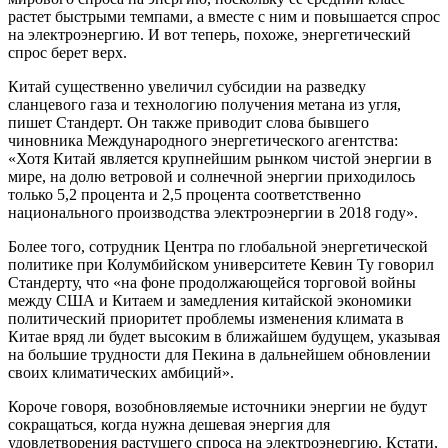
растет быстрыми темпами, а вместе с ним и повышается спрос
на электроэнергию. И вот теперь, похоже, энергетический
спрос берет верх.
Китай существенно увеличил субсидии на разведку
сланцевого газа и технологию получения метана из угля,
пишет Стандерт. Он также приводит слова бывшего
чиновника Международного энергетического агентства:
«Хотя Китай является крупнейшим рынком чистой энергии в
мире, на долю ветровой и солнечной энергии приходилось
только 5,2 процента и 2,5 процента соответственно
национального производства электроэнергии в 2018 году».
Более того, сотрудник Центра по глобальной энергетической
политике при Колумбийском университете Кевин Ту говорил
Стандерту, что «на фоне продолжающейся торговой войны
между США и Китаем и замедления китайской экономики
политический приоритет проблемы изменения климата в
Китае вряд ли будет высоким в ближайшем будущем, указывая
на большие трудности для Пекина в дальнейшем обновлении
своих климатических амбиций».
Короче говоря, возобновляемые источники энергии не будут
сокращаться, когда нужна дешевая энергия для
удовлетворения растущего спроса на электроэнергию. Кстати,