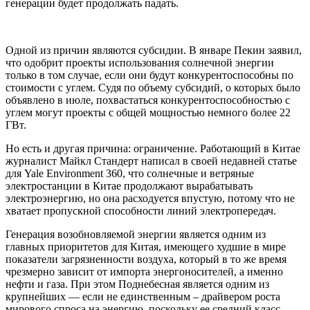
генерации будет продолжать падать.
Одной из причин являются субсидии. В январе Пекин заявил,
что одобрит проекты использования солнечной энергии
только в том случае, если они будут конкурентоспособны по
стоимости с углем. Судя по объему субсидий, о которых было
объявлено в июле, похвастаться конкурентоспособностью с
углем могут проекты с общей мощностью немного более 22
ГВт.
Но есть и другая причина: ограничение. Работающий в Китае
журналист Майкл Стандерт написал в своей недавней статье
для Yale Environment 360, что солнечные и ветряные
электростанции в Китае продолжают вырабатывать
электроэнергию, но она расходуется впустую, потому что не
хватает пропускной способности линий электропередач.
Генерация возобновляемой энергии является одним из
главных приоритетов для Китая, имеющего худшие в мире
показатели загрязненности воздуха, который в то же время
чрезмерно зависит от импорта энергоносителей, а именно
нефти и газа. При этом Поднебесная является одним из
крупнейших — если не единственным – драйвером роста
мирового спроса на энергию, поскольку ее средний класс