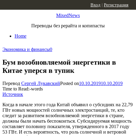
Skip to content
Вход
|
Регистрация
MixedNews
Переводы без рерайта и копипасты
Home
Экономика и финансы
0
Бум возобновляемой энергетики в
Китае уперся в тупик
Перевод
Сергей Лукавский
Posted on
10.10.2019
10.10.2019
Time to Read:
-
words
Источник
Когда в начале этого года Китай объявил о субсидиях на 22,79
ГВт новых мощностей солнечных электростанций, те, кто
следит за развитием возобновляемой энергетики в стране,
должны были начать беспокоиться. Субсидируемая мощность
составляет половину показателя, утвержденного в 2017 году
53 ГВт. И есть вероятность, что роль солнечной и ветровой