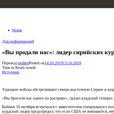
Skip to content
Home
Для информации
0
«Вы продали нас»: лидер сирийских ку
Перевод
molten
Posted on
14.10.2019
13.10.2019
Time to Read:
-
words
Источник
Турецкие войска обстреливают северо-восточную Сирию и курд
«Вы бросили нас одних на расправу», сказал курдский генерал
Кобани 10 октября встречался с заместителем специального п
курдский лидер предупредил, что если США не вмешаются, ему 