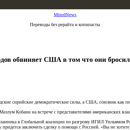
MixedNews
Переводы без рерайта и копипасты
рдов обвиняет США в том что они броси
ские сирийские демократические силы, а США, союзник как пер
 Мазлум Кобани на встрече с представителями американских влас
осланника в Глобальной коалиции по разгрому ИГИЛ Уильямом Р
придется заключить сделку о помощи с Россией. «Вы не хотите 