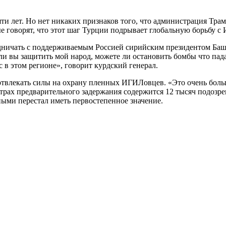
и лет. Но нет никаких признаков того, что администрация Трам
 говорят, что этот шаг Турции подрывает глобальную борьбу с
дничать с поддерживаемым Россией сирийским президентом Баш
ли вы защитить мой народ, можете ли остановить бомбы что пада
 в этом регионе», говорит курдский генерал.
отвлекать силы на охрану пленных ИГИЛовцев. «Это очень больш
ентрах предварительного задержания содержится 12 тысяч подоз
ыми перестал иметь первостепенное значение.