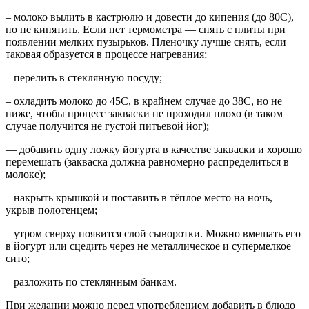
– молоко вылить в кастрюлю и довести до кипения (до 80С),
но не кипятить. Если нет термометра — снять с плиты при
появлении мелких пузырьков. Пленочку лучше снять, если
таковая образуется в процессе нагревания;
– перелить в стеклянную посуду;
– охладить молоко до 45C, в крайнем случае до 38С, но не
ниже, чтобы процесс закваски не проходил плохо (в таком
случае получится не густой питьевой йог);
— добавить одну ложку йогурта в качестве закваски и хорошо
перемешать (закваска должна равномерно распределиться в
молоке);
– накрыть крышкой и поставить в тёплое место на ночь,
укрыв полотенцем;
– утром сверху появится слой сыворотки. Можно вмешать его
в йогурт или сцедить через не металлическое и супермелкое
сито;
– разложить по стеклянным банкам.
При желании можно перед употреблением добавить в блюдо