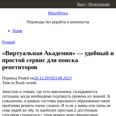
Skip to content
Вход
|
Регистрация
MixedNews
Переводы без рерайта и копипасты
Home
Promo
0
«Виртуальная Академия» — удобный и
простой сервис для поиска
репетиторов
Перевод
Posted on
26.12.2019
23.08.2023
Time to Read:
-
words
Зачастую в семьях, где есть школьники, складывается
ситуация, когда необходимо подтянуть уровень их знаний. К
сожалению, в рамках системы школьного образования такие
проблемы решить очень сложно. И если у мамы или папы не
семь пядей во лбу, то наиболее простым и доступным
способом справиться с этим можно через финансовые