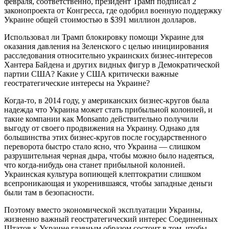
февраля, соответственно, президент Трамп подписал 2
законопроекта от Конгресса, где одобрил военную поддержку
Украине общей стоимостью в $391 миллион долларов.
Использовал ли Трамп блокировку помощи Украине для
оказания давления на Зеленского с целью инициирования
расследования относительно украинских бизнес-интересов
Хантера Байдена и других видных фигур в Демократической
партии США? Какие у США критически важные
геостратегические интересы на Украине?
Когда-то, в 2014 году, у американских бизнес-кругов была
надежда что Украина может стать прибыльной колонией, и
такие компании как Monsanto действительно получили
выгоду от своего продвижения на Украину. Однако для
большинства этих бизнес-кругов после государственного
переворота быстро стало ясно, что Украина — слишком
разрушительная черная дыра, чтобы можно было надеяться,
что когда-нибудь она станет прибыльной колонией.
Украинская культура вопиющей клептократии слишком
всепроникающая и укоренившаяся, чтобы западные деньги
были там в безопасности.
Поэтому вместо экономической эксплуатации Украины,
жизненно важный геостратегический интерес Соединенных
Штатов к Украине главным образом состоит в том, чтобы