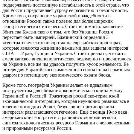
поддерживать постоянную нестабильность в этой стране, что
для России представляет угрозу ее развитию и безопасности.
Кроме того, сохранение украинской враждебности в
отношении России также полезно для более широких
геостратегических интересов. Стоит вспомнить заявление
Збигнева Бжезинского о том, что без Украины Россия
перестает быть империей. Бжезинский определил 3
«геостратегических поворота» на евразийских просторах,
которые являются жизненно важными для защиты интересов
США — Иран, Турция и Украина. Стоит признать, что хотя
американское внешнеполитическое ведомство и просчиталось
на Украине, все же им удалось получить кусок желаемого. Ее
потеря для Евразийского таможенного союза стала серьезным
ударом по потенциалу экономического охвата блока.
Кроме того, география Украины делает ее идеальным
инструментом для вбивания экономического клина между
Германией и Россией. Траектория российско-германской
экономической интеграции, которая неуклонно развивалась в
течение последних 20 лет, безусловно, противоречила
интересам разлагающегося гегемона. Еще с конца 19-го века
американские геостратеги страшились экономического
синтеза технологических ресурсов Германии с человеческими
и природными ресурсами России.