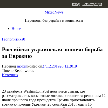
Skip to content
Вход
|
Регистрация
MixedNews
Переводы без рерайта и копипасты
Home
Геополитика
0
Российско-украинская эпопея: борьба
за Евразию
Перевод
molten
Posted on
27.12.2019
26.12.2019
Time to Read:
-
words
Источник
23 декабря в Washington Post появилась статья, где
рассматривались возможные мотивы, стоящие за решением 12
июля прошлого года президента Трампа приостановить
военную помощь Украине. 28 сентября 2018 года и 16