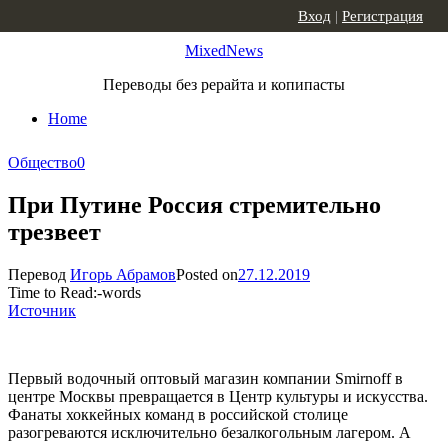
Skip to content
Вход
|
Регистрация
MixedNews
Переводы без рерайта и копипасты
Home
Общество
0
При Путине Россия стремительно
трезвеет
Перевод
Игорь Абрамов
Posted on
27.12.2019
Time to Read:
-
words
Источник
Первый водочный оптовый магазин компании Smirnoff в
центре Москвы превращается в Центр культуры и искусства.
Фанаты хоккейных команд в российской столице
разогреваются исключительно безалкогольным лагером. А