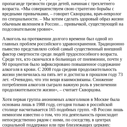
пропаганде трезвости среди детей, начиная с трехлетнего
возраста. «Мы совершенствуем свою стратегию борьбы с
вредными привычками, – говорит Скворцова, врач-невролог
по специальности. – Мы хотим сделать здоровый образ жизни
обычным явлением в России… привычкой, существующей на
подсознательном уровне».
Алкоголь на протяжении долгого времени был одной из
главных проблем российского здравоохранения. Традиционно
пьянство представляло собой самый существенный внешний
фактор смертности среди людей трудоспособного возраста.
Среди тех, кто скончался в больницах от пневмонии, почти у
90 процентов было зафиксировано повышенное содержание
алкоголя в крови. С 2008 года средняя продолжительность
жизни увеличилась на пять лет и достигла в прошлом году 73
лет. «Очевидно, что эти вещи взаимосвязаны. Снижение
потребления алкоголя сыграло важную роль в увеличении
продолжительности жизни», – считает Скворцова.
Хотя первая группа анонимных алкоголиков в Москве была
основана лишь в 1988 году, сегодня только в российской
столице насчитывается 165 подобных групп. «В России лишь
немногим известно о том, что эта деятельность происходит
непосредственно рядом с ними, по соседству, в центрах
социальной поддержки или при близлежащих церквях: