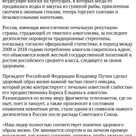
вездесущие киоски на тротуарах, в которых когда-то
продавалась водка и закуска из сушеной рыбы, приклеенная
скотчем к оконным стеклам, теперь торгуют газетами и
безалкогольными напитками.
Россия, имеющая многолетнюю печальную репутацию
страны, страдающей от тяжелого алкоголизма, за последнее
десятилетие опровергла традиционные стереотипы,
поскольку, согласно официальной статистике, в период между
2008 и 2018 годами потребление алкоголя сократилось вдвое,
что объясняется новой жесткой государственной политикой и
ростом российского среднего класса, следящего за своим
здоровьем.
Президент Российской Федерации Владимир Путин сделал
здоровый образ жизни важной частью своего имиджа,
который резко контрастирует с печально известной слабостью
его предшественника Бориса Ельцина к алкоголю.
Разошедшиеся по всему миру фрагменты телесюжетов, где он
пьет, поет и танцует, а также произносит в состоянии
опьянения невнятные речи, стали одним из символов пьяного
десятилетия в России после распада Советского Союза.
«Наш лидер полностью соответствует понятию здорового
образа жизни. Он занимается спортом и на личном примере
показывает, как важно сохранять здоровье, чтобы хватало сил