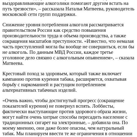
выздоравливающие алкоголики помогают другим встать на
путь трезвости», – рассказала Наталья Матвеева, руководитель
московской сети групп поддержки.
Снижение уровня потребления алкоголя рассматривается
правительством России как средство повышения
производительности труда и объема производства, а также
сокращения масштабов преступности. «Известно, что немалая
часть преступлений могла бы вообще не совершиться, если бы
не алкоголь. По данным МВД России, каждое третье
уголовное дело связано с алкогольным опьянением», – сказала
Матвеева.
Крестовый поход за здоровьем, который также включает
кампанию против курения табака, расширяется, охватывая
борьбу с наркоманией и растущим потреблением
альтернативных табачных изделий.
«Очень важно, чтобы достигнутый прогресс (сокращение
показателей курения) не повернул вспять. Лоббисты,
фактически выступающие против здорового образа жизни,
могут найти очень хитрые способы пересадить население с
традиционных сигарет на электронные, – добавила она. По
моему мнению, они даже более опасны, чем натуральный
табак. Мы планируем ввести те же ограничения в отношении