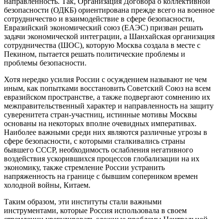
направленность. Так, Организация Договора о коллективной
безопасности (ОДКБ) ориентирована прежде всего на военное
сотрудничество и взаимодействие в сфере безопасности,
Евразийский экономический союз (ЕАЭС) призван решать
задачи экономической интеграции, а Шанхайская организация
сотрудничества (ШОС), которую Москва создала в месте с
Пекином, пытается решать политические проблемы и
проблемы безопасности.
Хотя нередко усилия России с осуждением называют не чем
иным, как попытками восстановить Советский Союз на всем
евразийском пространстве, а также подвергают сомнению их
межправительственный характер и направленность на защиту
суверенитета стран-участниц, истинные мотивы Москвы
основаны на некоторых вполне очевидных императивах.
Наиболее важными среди них являются различные угрозы в
сфере безопасности, с которыми сталкивались страны
бывшего СССР, необходимость ослабления негативного
воздействия ускорившихся процессов глобализации на их
экономику, также стремление России устранить
напряженность на границе с бывшим соперником времен
холодной войны, Китаем.
Таким образом, эти институты стали важными
инструментами, которые Россия использовала в своем