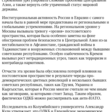
стремлении урегулировать сложные проблемы Центральной
Азии, а также вернуть себе утраченный статус мировой
державы.
Институциональная активность России в Евразии с самого
начала была в равной мере продиктована ее региональными и
глобальными устремлениями. На региональном уровне у
Москвы вызывала тревогу «эрозия» постсоветского
пространства, которая была особенно заметна на фоне
обострения проблем безопасности в Центральной Азии из-за
нестабильности в Афганистане, гражданской войны в
Таджикистане и вооруженных столкновений между бывшими
советскими республиками. Особую озабоченность Кремля
вызывал рост нетрадиционных угроз, таких как терроризм и
контрабанда наркотиков.
Отчасти эта эрозия была обусловлена потерей влияния на
постсоветском пространстве в результате череды про-
демократических цветных революций в нескольких бывших
советских республиках, таких как Грузия, Украина и
Кыргызстан, которые в России многие считали не чем иным
как заговорами, за которыми стоит Запад. Таким образом,
фактически ОДКБ можно рассматривать как анти-НАТО.
Исследователь из Колумбийского университета Александр
Кули утверждает, что ОДКБ и Евразийское экономическое