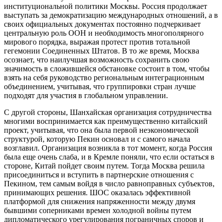
институциональной политики Москвы. Россия продолжает
выступать за демократизацию международных отношений, а в
своих официальных документах постоянно подчеркивает
центральную роль ООН и необходимость многополярного
мирового порядка, выражая протест против тотальной
гегемонии Соединенных Штатов. В то же время, Москва
осознает, что наилучшая возможность сохранить свою
значимость в сложившейся обстановке состоит в том, чтобы
взять на себя руководство региональным интеграционным
объединением, учитывая, что группировки стран лучше
подходят для участия в глобальном управлении.
С другой стороны, Шанхайская организация сотрудничества
многими воспринимается как преимущественно китайский
проект, учитывая, что она была первой неэкономической
структурой, которую Пекин основал и с самого начала
возглавил. Организация возникла в тот момент, когда Россия
была еще очень слаба, и в Кремле поняли, что если остаться в
стороне, Китай пойдет своим путем. Тогда Москва решила
присоединиться и вступить в партнерские отношения с
Пекином, тем самым войдя в число равноправных субъектов,
принимающих решения. ШОС оказалась эффективной
платформой для снижения напряженности между двумя
бывшими соперниками времен холодной войны путем
дипломатического урегулирования пограничных споров и