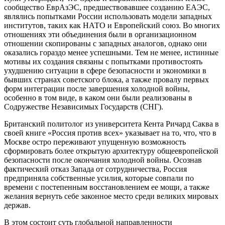
сообщество ЕврАзЭС, предшествовавшее созданию ЕАЭС,
являлись попытками России использовать модели западных
институтов, таких как НАТО и Европейский союз. Во многих
отношениях эти объединения были в организационном
отношении скопированы с западных аналогов, однако они
оказались гораздо менее успешными. Тем не менее, истинные
мотивы их создания связаны с попытками противостоять
ухудшению ситуации в сфере безопасности и экономики в
бывших странах советского блока, а также провалу первых
форм интеграции после завершения холодной войны,
особенно в том виде, в каком они были реализованы в
Содружестве Независимых Государств (СНГ).
Британский политолог из университета Кента Ричард Саква в
своей книге «Россия против всех» указывает на то, что, что в
Москве остро переживают упущенную возможность
сформировать более открытую архитектуру общеевропейской
безопасности после окончания холодной войны. Осознав
фактический отказ Запада от сотрудничества, Россия
предприняла собственные усилия, которые совпали по
времени с постепенным восстановлением ее мощи, а также
желания вернуть себе законное место среди великих мировых
держав.
В этом состоит суть глобальной направленности