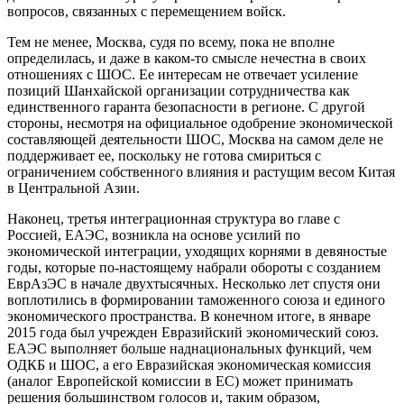
вопросов, связанных с перемещением войск.
Тем не менее, Москва, судя по всему, пока не вполне
определилась, и даже в каком-то смысле нечестна в своих
отношениях с ШОС. Ее интересам не отвечает усиление
позиций Шанхайской организации сотрудничества как
единственного гаранта безопасности в регионе. С другой
стороны, несмотря на официальное одобрение экономической
составляющей деятельности ШОС, Москва на самом деле не
поддерживает ее, поскольку не готова смириться с
ограничением собственного влияния и растущим весом Китая
в Центральной Азии.
Наконец, третья интеграционная структура во главе с
Россией, ЕАЭС, возникла на основе усилий по
экономической интеграции, уходящих корнями в девяностые
годы, которые по-настоящему набрали обороты с созданием
ЕврАзЭС в начале двухтысячных. Несколько лет спустя они
воплотились в формировании таможенного союза и единого
экономического пространства. В конечном итоге, в январе
2015 года был учрежден Евразийский экономический союз.
ЕАЭС выполняет больше наднациональных функций, чем
ОДКБ и ШОС, а его Евразийская экономическая комиссия
(аналог Европейской комиссии в ЕС) может принимать
решения большинством голосов и, таким образом,