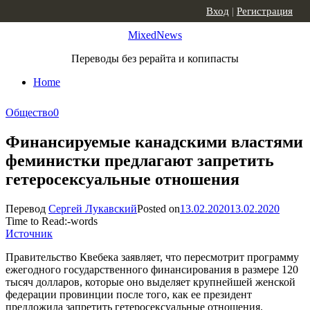
Skip to content
Вход
|
Регистрация
MixedNews
Переводы без рерайта и копипасты
Home
Общество
0
Финансируемые канадскими властями
феминистки предлагают запретить
гетеросексуальные отношения
Перевод
Сергей Лукавский
Posted on
13.02.2020
13.02.2020
Time to Read:
-
words
Источник
Правительство Квебека заявляет, что пересмотрит программу
ежегодного государственного финансирования в размере 120
тысяч долларов, которые оно выделяет крупнейшей женской
федерации провинции после того, как ее президент
предложила запретить гетеросексуальные отношения.