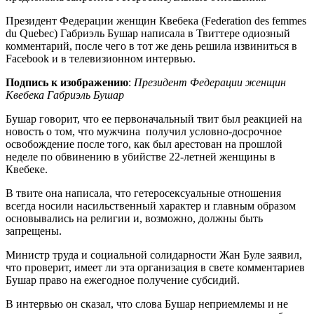
Президент Федерации женщин Квебека (Federation des femmes
du Quebec) Габриэль Бушар написала в Твиттере одиозный
комментарий, после чего в тот же день решила извиниться в
Facebook и в телевизионном интервью.
Подпись к изображению
:
Президент Федерации женщин
Квебека Габриэль Бушар
Бушар говорит, что ее первоначальный твит был реакцией на
новость о том, что мужчина получил условно-досрочное
освобождение после того, как был арестован на прошлой
неделе по обвинению в убийстве 22-летней женщины в
Квебеке.
В твите она написала, что гетеросексуальные отношения
всегда носили насильственный характер и главным образом
основывались на религии и, возможно, должны быть
запрещены.
Министр труда и социальной солидарности Жан Буле заявил,
что проверит, имеет ли эта организация в свете комментариев
Бушар право на ежегодное получение субсидий.
В интервью он сказал, что слова Бушар неприемлемы и не