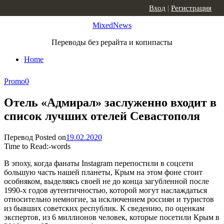
Skip to content
Вход
|
Регистрация
MixedNews
Переводы без рерайта и копипасты
Home
Promo
0
Отель «Адмирал» заслуженно входит в
список лучших отелей Севастополя
Перевод
Posted on
19.02.2020
Time to Read:
-
words
В эпоху, когда фанаты Instagram перепостили в соцсети
большую часть нашей планеты, Крым на этом фоне стоит
особняком, выделяясь своей не до конца загубленной после
1990-х годов аутентичностью, которой могут наслаждаться
относительно немногие, за исключением россиян и туристов
из бывших советских республик. К сведению, по оценкам
экспертов, из 6 миллионов человек, которые посетили Крым в