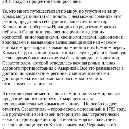
2018 году, 85 процентов были россияне.
Те, кто много путешествовал по миру, но упустил из виду
Крым, могут попытаться понять, с чем можно сравнить этот
регион, представив себе удивительное сочетание гор
Калифорнии, побережья Ирландии и средиземноморских
пейзажей Сардинии, украшенное руинами древних
крепостей, виноградниками, хвойными лесами, каньонами и
водопадами и вызывающе возвышающимися над «самым
синим в мире» морем скалами на живописном Южном берегу
Крыма. Сюда для полноты картины следует добавить бывшую
в свое время большим секретом базу подводных лодок под
Севастополем, которой отводилась важная роль в планах
ядерного противостояния с Америкой. Все это размещается в
достаточно компактном регионе, с многочисленными
достопримечательностями которого можно успеть
познакомиться за неделю.
Это удивительное место с богатым историческим прошлым
предлагает много интересных маршрутов для
непродолжительных крымских каникул. Но особо следует
отметить Севастополь – город-герой, основанный в 1783 году.
На протяжении всей своей истории это был стратегически
важный черноморский порт и военно-морская база, где и
сегодня дислоцируется Краснознаменный Черноморский