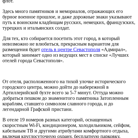
флот.
Здесь много памятников и мемориалов, отражающих его
бурное военное прошлое, и даже дорожные знаки указывают
путь к воинским кладбищам русских, немецких, французских,
турецких и итальянских солдат.
Для тех, кто собирается посетить этот город, в который
невозможно не влюбиться, прекрасным вариантом для
размещения будет
отель в центре Севастополя
«Адмирал»,
который занимает одно из ведущих мест в списке «Лучших
отелей города Севастополя».
От отеля, расположенного на тихой улочке исторического
городского центра, можно дойти до набережной в
Артиллерийской бухте всего за 5-7 минут. Оттуда можно
добраться пешком до знаменитого памятника Затопленным
кораблям, ставшего символом славного города, и до
легендарной Графской пристани.
В отеле 19 номеров разных категорий, оснащенных
скоростным Wi-Fi, кондиционером, холодильником, сейфом,
кабельным ТВ и другими атрибутами комфортного отдыха,
включая круглосуточную охрану, бесплатную парковку,