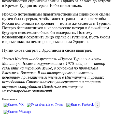
возможностям сирийской армии. Однако за 72 часа до встречи
в Кремле Турция потеряла 10 беспилотников.
Изрядно потрепанным правительственным сирийским силам
нужен был перерыв, чтобы зализать раны — а также чтобы
Россия пополнила их арсенал — но это же касается и Турции.
Потерю беспилотников и человеческие потери в ближайшем
будущем невозможно было бы выдержать. Поэтому
позволяющая сохранить лицо сделка с Путиным, пусть якобы
и временная, на некоторое время спасла Эрдогана.
Путин снова сыграл с Эрдоганом и снова выиграл.
Ченгиз Кандар — обозреватель «Пульса Турции» в «Аль-
Монитор». Являясь журналистом с 1976 года, он — автор
семи книг на турецком языке, в основном по проблемам
Ближнего Востока. В настоящее время он является
почетным приглашенным ученым в Институте турецких
исследований Стокгольмского университета и старшим
научным сотрудником Шведского института
международных отношений.
Поделиться...
0