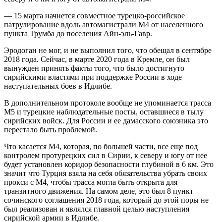
— 15 марта начнется совместное турецко-российское
патрулирование вдоль автомагистрали М4 от населенного
пункта Трумба до поселения Айн-эль-Гавр.
Эродоган не мог, и не выполнил того, что обещал в сентябре
2018 года. Сейчас, в марте 2020 года в Кремле, он был
вынужден принять факты того, что было достигнуто
сирийскими властями при поддержке России в ходе
наступательных боев в Идлибе.
В дополнительном протоколе вообще не упоминается трасса
М5 и турецкие наблюдательные посты, оставшиеся в тылу
сирийских войск. Для России и ее дамасского союзника это
перестало быть проблемой.
Что касается М4, которая, по большей части, все еще под
контролем протурецких сил в Сирии, к северу и югу от нее
будет установлен коридор безопасности глубиной в 6 км. Это
значит что Турция взяла на себя обязательства убрать своих
прокси с М4, чтобы трасса могла быть открыта для
транзитного движения. На самом деле, это был 8 пункт
сочинского соглашения 2018 года, который до этой поры не
был реализован и являлся главной целью наступления
сирийской армии в Идлибе.