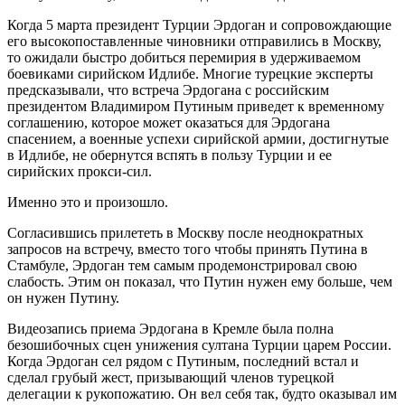
Когда 5 марта президент Турции Эрдоган и сопровождающие
его высокопоставленные чиновники отправились в Москву,
то ожидали быстро добиться перемирия в удерживаемом
боевиками сирийском Идлибе. Многие турецкие эксперты
предсказывали, что встреча Эрдогана с российским
президентом Владимиром Путиным приведет к временному
соглашению, которое может оказаться для Эрдогана
спасением, а военные успехи сирийской армии, достигнутые
в Идлибе, не обернутся вспять в пользу Турции и ее
сирийских прокси-сил.
Именно это и произошло.
Согласившись прилететь в Москву после неоднократных
запросов на встречу, вместо того чтобы принять Путина в
Стамбуле, Эрдоган тем самым продемонстрировал свою
слабость. Этим он показал, что Путин нужен ему больше, чем
он нужен Путину.
Видеозапись приема Эрдогана в Кремле была полна
безошибочных сцен унижения султана Турции царем России.
Когда Эрдоган сел рядом с Путиным, последний встал и
сделал грубый жест, призывающий членов турецкой
делегации к рукопожатию. Он вел себя так, будто оказывал им