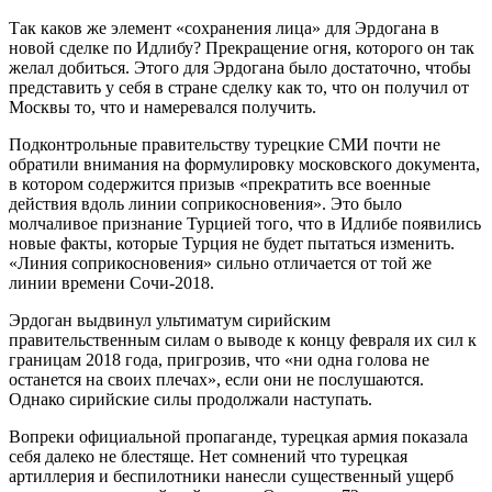
Так каков же элемент «сохранения лица» для Эрдогана в
новой сделке по Идлибу? Прекращение огня, которого он так
желал добиться. Этого для Эрдогана было достаточно, чтобы
представить у себя в стране сделку как то, что он получил от
Москвы то, что и намеревался получить.
Подконтрольные правительству турецкие СМИ почти не
обратили внимания на формулировку московского документа,
в котором содержится призыв «прекратить все военные
действия вдоль линии соприкосновения». Это было
молчаливое признание Турцией того, что в Идлибе появились
новые факты, которые Турция не будет пытаться изменить.
«Линия соприкосновения» сильно отличается от той же
линии времени Сочи-2018.
Эрдоган выдвинул ультиматум сирийским
правительственным силам о выводе к концу февраля их сил к
границам 2018 года, пригрозив, что «ни одна голова не
останется на своих плечах», если они не послушаются.
Однако сирийские силы продолжали наступать.
Вопреки официальной пропаганде, турецкая армия показала
себя далеко не блестяще. Нет сомнений что турецкая
артиллерия и беспилотники нанесли существенный ущерб