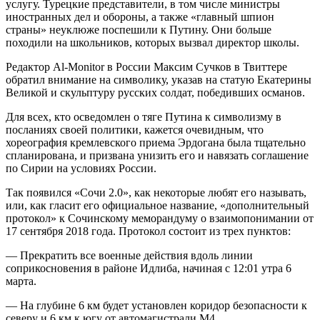
услугу. Турецкие представители, в том числе министры
иностранных дел и обороны, а также «главный шпион
страны» неуклюже поспешили к Путину. Они больше
походили на школьников, которых вызвал директор школы.
Редактор Al-Monitor в России Максим Сучков в Твиттере
обратил внимание на символику, указав на статую Екатерины
Великой и скульптуру русских солдат, победивших османов.
Для всех, кто осведомлен о тяге Путина к символизму в
посланиях своей политики, кажется очевидным, что
хореография кремлевского приема Эрдогана была тщательно
спланирована, и призвана унизить его и навязать соглашение
по Сирии на условиях России.
Так появился «Сочи 2.0», как некоторые любят его называть,
или, как гласит его официальное название, «дополнительный
протокол» к Сочинскому меморандуму о взаимопонимании от
17 сентября 2018 года. Протокол состоит из трех пунктов:
— Прекратить все военные действия вдоль линии
соприкосновения в районе Идлиба, начиная с 12:01 утра 6
марта.
— На глубине 6 км будет установлен коридор безопасности к
северу и 6 км к югу от автомагистрали M4.