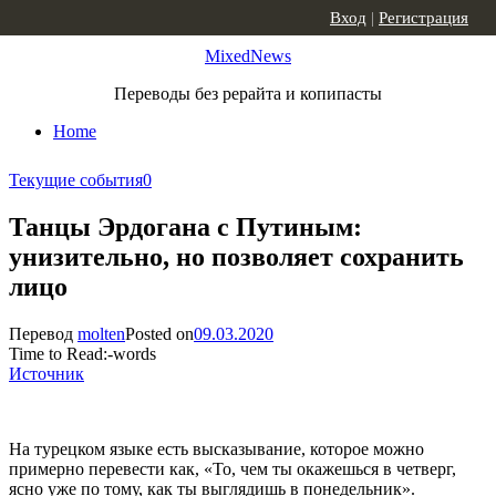
Skip to content
Вход
|
Регистрация
MixedNews
Переводы без рерайта и копипасты
Home
Текущие события
0
Танцы Эрдогана с Путиным:
унизительно, но позволяет сохранить
лицо
Перевод
molten
Posted on
09.03.2020
Time to Read:
-
words
Источник
На турецком языке есть высказывание, которое можно
примерно перевести как, «То, чем ты окажешься в четверг,
ясно уже по тому, как ты выглядишь в понедельник».