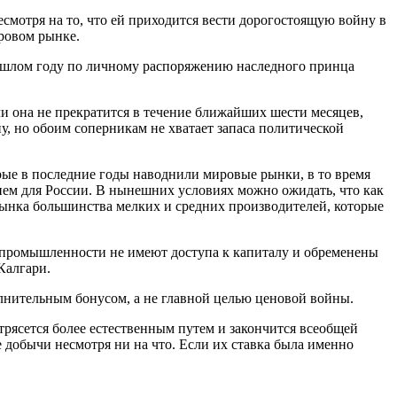
смотря на то, что ей приходится вести дорогостоящую войну в
ровом рынке.
ошлом году по личному распоряжению наследного принца
ли она не прекратится в течение ближайших шести месяцев,
у, но обоим соперникам не хватает запаса политической
рые в последние годы наводнили мировые рынки, в то время
ием для России. В нынешних условиях можно ожидать, что как
 рынка большинства мелких и средних производителей, которые
й промышленности не имеют доступа к капиталу и обременены
Калгари.
олнительным бонусом, а не главной целью ценовой войны.
утрясется более естественным путем и закончится всеобщей
 добычи несмотря ни на что. Если их ставка была именно