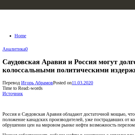
Skip to content
Home
Аналитика
0
Саудовская Аравия и Россия могут долг
колоссальными политическими издер
Перевод
Игорь Абрамов
Posted on
11.03.2020
Time to Read:
-
words
Источник
Россия и Саудовская Аравия обладают достаточной мощью, чт
положение канадских производителей, уже пострадавших от ко
обрушении цен на мировом рынке нефти возможность переломи