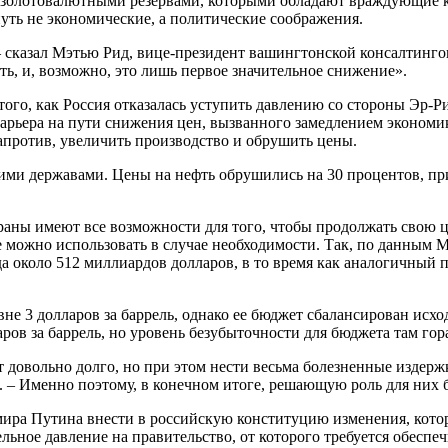
и золотовалютными резервами, которыми обладают враждующие 
нуть не экономические, а политические соображения.
 – сказал Мэтью Рид, вице-президент вашингтонской консалтинго
ь, и, возможно, это лишь первое значительное снижение».
того, как Россия отказалась уступить давлению со стороны Эр-
арьера на пути снижения цен, вызванного замедлением экономи
апротив, увеличить производство и обрушить цены.
ми державами. Цены на нефть обрушились на 30 процентов, при
траны имеют все возможности для того, чтобы продолжать свою
е можно использовать в случае необходимости. Так, по данным
а около 512 миллиардов долларов, в то время как аналогичный 
не 3 долларов за баррель, однако ее бюджет сбалансирован исхо
ров за баррель, но уровень безубыточности для бюджета там гора
 довольно долго, но при этом нести весьма болезненные издержк
 – Именно поэтому, в конечном итоге, решающую роль для них бу
ра Путина внести в российскую конституцию изменения, которы
льное давление на правительство, от которого требуется обеспеч