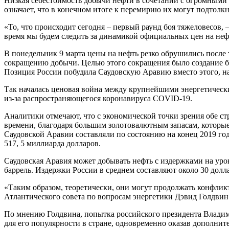
Низкая себестоимость добычи нефти в сочетании с огромным
означает, что в конечном итоге к перемирию их могут подтолк
«То, что происходит сегодня – первый раунд боя тяжеловесов,
время мы будем следить за динамикой официальных цен на нефт
В понедельник 9 марта цены на нефть резко обрушились после 
сокращению добычи. Целью этого сокращения было создание б
Позиция России побудила Саудовскую Аравию вместо этого, н
Так началась ценовая война между крупнейшими энергетически
из-за распространяющегося коронавируса COVID-19.
Аналитики отмечают, что с экономической точки зрения обе с
времени, благодаря большим золотовалютным запасам, которы
Саудовской Аравии составляли по состоянию на конец 2019 год
517, 5 миллиарда долларов.
Саудовская Аравия может добывать нефть с издержками на уров
баррель. Издержки России в среднем составляют около 30 долла
«Таким образом, теоретически, они могут продолжать конфликт
Атлантического совета по вопросам энергетики Дэвид Голдвин.
По мнению Голдвина, попытка российского президента Владими
для его популярности в стране, одновременно оказав дополните