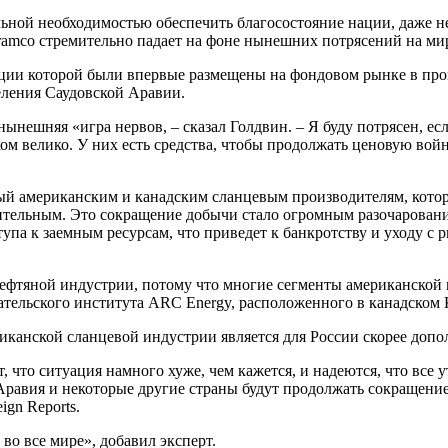
льной необходимостью обеспечить благосостояние нации, даже не
Aramco стремительно падает на фоне нынешних потрясений на ми
кции которой были впервые размещены на фондовом рынке в пр
еления Саудовской Аравии.
ынешняя «игра нервов, – сказал Голдвин. – Я буду потрясен, ес
ом велико. У них есть средства, чтобы продолжать ценовую войн
ный американским и канадским сланцевым производителям, кото
чительным. Это сокращение добычи стало огромным разочарован
упа к заемным ресурсам, что приведет к банкротству и уходу с
 нефтяной индустрии, потому что многие сегменты американско
ательского института ARC Energy, расположенного в канадском 
риканской сланцевой индустрии является для России скорее доп
, что ситуация намного хуже, чем кажется, и надеются, что все 
Аравия и некоторые другие страны будут продолжать сокращение
ign Reports.
во все мире», добавил эксперт.