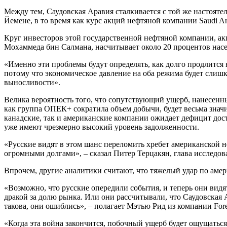
Между тем, Саудовская Аравия сталкивается с той же настояте
Йемене, в то время как курс акций нефтяной компании Saudi 
Круг инвесторов этой государственной нефтяной компании, а
Мохаммеда бин Салмана, насчитывает около 20 процентов нас
«Именно эти проблемы будут определять, как долго продлится н
потому что экономическое давление на оба режима будет слишк
выносливости».
Велика вероятность того, что сопутствующий ущерб, нанесен
как группа ОПЕК+ сократила объем добычи, будет весьма зна
канадские, так и американские компании ожидает дефицит дост
уже имеют чрезмерно высокий уровень задолженности.
«Русские видят в этом шанс переломить хребет американской
огромными долгами», – сказал Питер Терцакян, глава исследов
Впрочем, другие аналитики считают, что тяжелый удар по аме
«Возможно, что русские опередили события, и теперь они видят
дракой за долю рынка. Или они рассчитывали, что Саудовская 
такова, они ошиблись», – полагает Мэтью Рид из компании Fore
«Когда эта война закончится, побочный ущерб будет ощущаться 