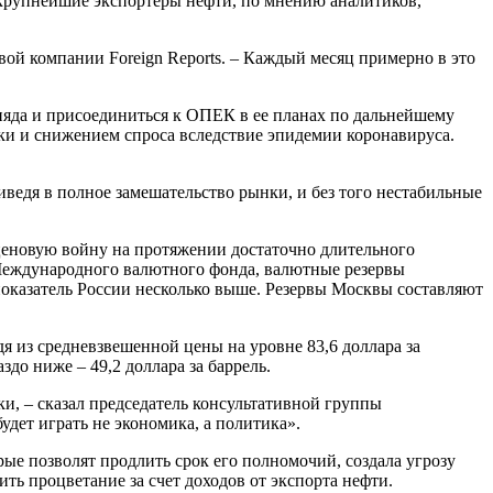
крупнейшие экспортеры нефти, по мнению аналитиков,
вой компании Foreign Reports. – Каждый месяц примерно в это
Рияда и присоединиться к ОПЕК в ее планах по дальнейшему
ки и снижением спроса вследствие эпидемии коронавируса.
ведя в полное замешательство рынки, и без того нестабильные
 ценовую войну на протяжении достаточно длительного
 Международного валютного фонда, валютные резервы
показатель России несколько выше. Резервы Москвы составляют
дя из средневзвешенной цены на уровне 83,6 доллара за
здо ниже – 49,2 доллара за баррель.
и, – сказал председатель консультативной группы
дет играть не экономика, а политика».
е позволят продлить срок его полномочий, создала угрозу
ить процветание за счет доходов от экспорта нефти.