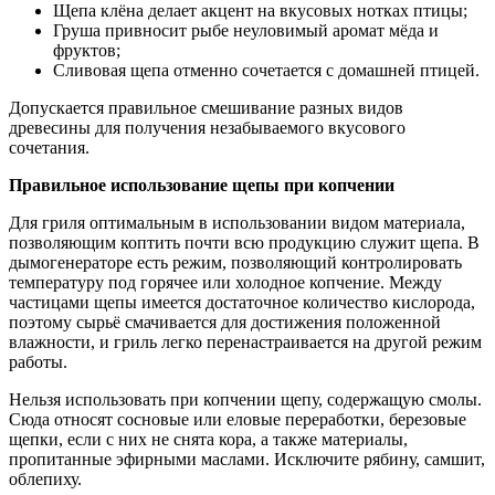
Щепа клёна делает акцент на вкусовых нотках птицы;
Груша привносит рыбе неуловимый аромат мёда и
фруктов;
Сливовая щепа отменно сочетается с домашней птицей.
Допускается правильное смешивание разных видов
древесины для получения незабываемого вкусового
сочетания.
Правильное использование щепы при копчении
Для гриля оптимальным в использовании видом материала,
позволяющим коптить почти всю продукцию служит щепа. В
дымогенераторе есть режим, позволяющий контролировать
температуру под горячее или холодное копчение. Между
частицами щепы имеется достаточное количество кислорода,
поэтому сырьё смачивается для достижения положенной
влажности, и гриль легко перенастраивается на другой режим
работы.
Нельзя использовать при копчении щепу, содержащую смолы.
Сюда относят сосновые или еловые переработки, березовые
щепки, если с них не снята кора, а также материалы,
пропитанные эфирными маслами. Исключите рябину, самшит,
облепиху.