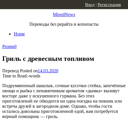
Skip to content
Вход
|
Регистрация
MixedNews
Переводы без рерайта и копипасты
Home
Promo
0
Гриль с древесным топливом
Перевод
Posted on
14.03.2020
Time to Read:
-
words
Подрумяненный шашлык, сочные кусочки стейка, запечённые
овощи и рыбка с ненавязчивым ароматом «дымка» вызовут
восторг даже у искушенного гурмана. Без этих
приготовлений не обходится ни одна поездка на пикник или
встреча друзей в загородном доме. Однако, чтобы гости
остались довольны приготовленной едой, вам потребуется
верный помощник — гриль.