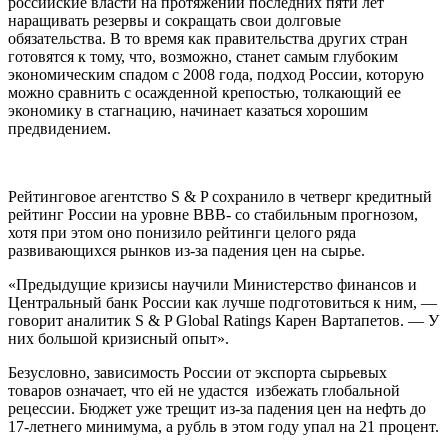
российские власти на протяжении последних пяти лет
наращивать резервы и сокращать свои долговые
обязательства. В то время как правительства других стран
готовятся к тому, что, возможно, станет самым глубоким
экономическим спадом с 2008 года, подход России, которую
можно сравнить с осажденной крепостью, толкающий ее
экономику в стагнацию, начинает казаться хорошим
предвидением.
Рейтинговое агентство S & P сохранило в четверг кредитный
рейтинг России на уровне BBB- со стабильным прогнозом,
хотя при этом оно понизило рейтинги целого ряда
развивающихся рынков из-за падения цен на сырье.
«Предыдущие кризисы научили Министерство финансов и
Центральный банк России как лучше подготовиться к ним, —
говорит аналитик S & P Global Ratings Карен Вартапетов. — У
них большой кризисный опыт».
Безусловно, зависимость России от экспорта сырьевых
товаров означает, что ей не удастся избежать глобальной
рецессии. Бюджет уже трещит из-за падения цен на нефть до
17-летнего минимума, а рубль в этом году упал на 21 процент.