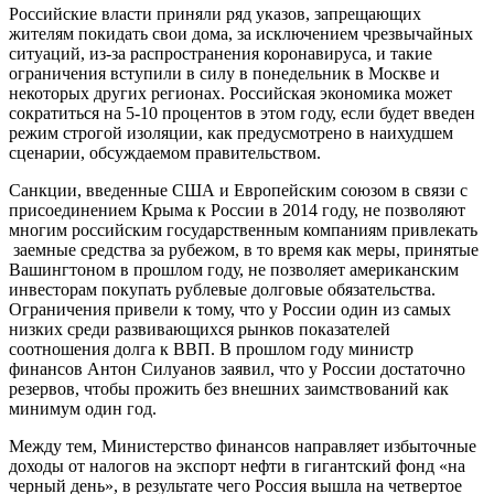
Российские власти приняли ряд указов, запрещающих
жителям покидать свои дома, за исключением чрезвычайных
ситуаций, из-за распространения коронавируса, и такие
ограничения вступили в силу в понедельник в Москве и
некоторых других регионах. Российская экономика может
сократиться на 5-10 процентов в этом году, если будет введен
режим строгой изоляции, как предусмотрено в наихудшем
сценарии, обсуждаемом правительством.
Санкции, введенные США и Европейским союзом в связи с
присоединением Крыма к России в 2014 году, не позволяют
многим российским государственным компаниям привлекать
заемные средства за рубежом, в то время как меры, принятые
Вашингтоном в прошлом году, не позволяет американским
инвесторам покупать рублевые долговые обязательства.
Ограничения привели к тому, что у России один из самых
низких среди развивающихся рынков показателей
соотношения долга к ВВП. В прошлом году министр
финансов Антон Силуанов заявил, что у России достаточно
резервов, чтобы прожить без внешних заимствований как
минимум один год.
Между тем, Министерство финансов направляет избыточные
доходы от налогов на экспорт нефти в гигантский фонд «на
черный день», в результате чего Россия вышла на четвертое