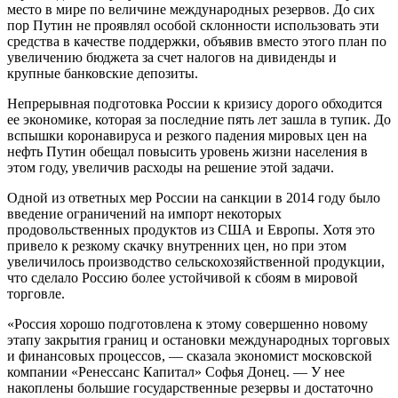
место в мире по величине международных резервов. До сих
пор Путин не проявлял особой склонности использовать эти
средства в качестве поддержки, объявив вместо этого план по
увеличению бюджета за счет налогов на дивиденды и
крупные банковские депозиты.
Непрерывная подготовка России к кризису дорого обходится
ее экономике, которая за последние пять лет зашла в тупик. До
вспышки коронавируса и резкого падения мировых цен на
нефть Путин обещал повысить уровень жизни населения в
этом году, увеличив расходы на решение этой задачи.
Одной из ответных мер России на санкции в 2014 году было
введение ограничений на импорт некоторых
продовольственных продуктов из США и Европы. Хотя это
привело к резкому скачку внутренних цен, но при этом
увеличилось производство сельскохозяйственной продукции,
что сделало Россию более устойчивой к сбоям в мировой
торговле.
«Россия хорошо подготовлена ​​к этому совершенно новому
этапу закрытия границ и остановки международных торговых
и финансовых процессов, — сказала экономист московской
компании «Ренессанс Капитал» Софья Донец. — У нее
накоплены большие государственные резервы и достаточно