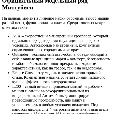
Официальный модельный ряд
Митсубиси
На данный момент в линейке марки огромный выбор машин
разной цены, функционала и класса. Среди топовых моделей
отметим такие:
ASX – скоростной и маневренный кроссовер, который
идеально подходит для эксплуатации в городских
условиях. Автомобиль маневренный, компактный,
справляющийся с городскими заторами.
Outlander – компактный автомобиль, объединяющий в
себе главные принципы марки – комфорт, безопасность
и забота об экологии плюс прекрасные ходовые
характеристики, как на трассе, так и на бездорожье.
Eclipse Cross – эту модель отличает неповторимый
стиль. Компактная машина сочетает линии изящного
купе и эффективного внедорожника.
L200 – самый внешне привлекательный из рабочих
машин и самый высокофункциональный из
внедорожников! Автомобиль демонстрирует
превосходную проходимость, динамику и
управляемость в любых условиях вождения. Под
капотом находится 2.4-литровый дизельный двигатель
мощностью 154 л.с. или 181-сильный турбодизель.