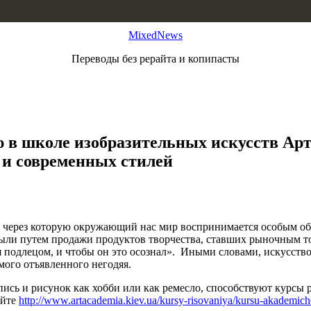
MixedNews
Переводы без рерайта и копипасты
ю в школе изобразительных искусств Ар
и современных стилей
, через которую окружающий нас мир воспринимается особым обра
ыли путем продажи продуктов творчества, ставших рыночным това
 подлецом, и чтобы он это осознал». Иными словами, искусство,
амого отъявленного негодяя.
пись и рисунок как хобби или как ремесло, способствуют курсы
айте
http://www.artacademia.kiev.ua/kursy-risovaniya/kursu-akademich