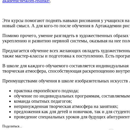
akademicheskom-risunke/
.
Эти курсы помогают поднять навыки рисования у учащихся на н
новый смысл. А для кого-то после обучения в Артакадемии ри
Помимо прочего, умение разглядеть в художественных образах
укреплению и развитию нервной системы, оказывая на нее пол
Предлагается обучение всех желающих овладеть художественны
также мастер-классы и подготовка к поступлению. Есть прогр
В школе для каждого обучаемого составляется индивидуальная 
творческая атмосфера, способствующая раскрепощению внутре
Преимуществами обучения в школе изобразительных искусств 
практика европейского подхода;
обучение по индивидуальных программам, составляемым 
команда опытных педагогов;
непринужденная творческая атмосфера на занятиях;
предложения как для детей и новичков, так и для студен
проведение специальных уроков для будущих абитуриент
Поделиться...