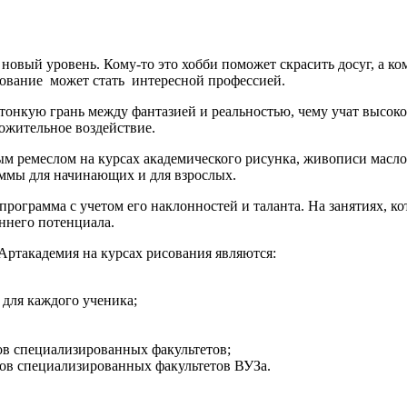
овый уровень. Кому-то это хобби поможет скрасить досуг, а ко
сование может стать интересной профессией.
 тонкую грань между фантазией и реальностью, чему учат высо
ожительное воздействие.
м ремеслом на курсах академического рисунка, живописи маслом,
аммы для начинающих и для взрослых.
программа с учетом его наклонностей и таланта. На занятиях, 
ннего потенциала.
Артакадемия на курсах рисования являются:
для каждого ученика;
тов специализированных факультетов;
ов специализированных факультетов ВУЗа.