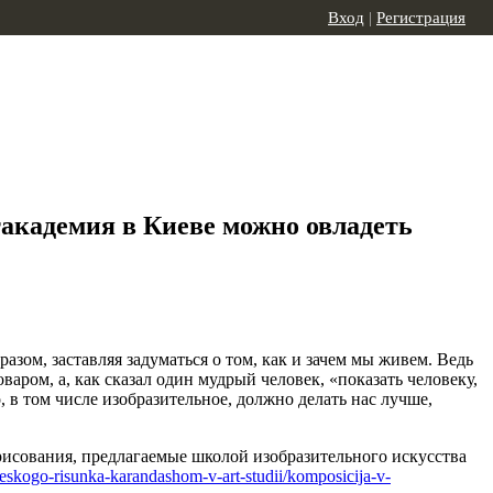
Вход
|
Регистрация
такадемия в Киеве можно овладеть
зом, заставляя задуматься о том, как и зачем мы живем. Ведь
ром, а, как сказал один мудрый человек, «показать человеку,
 в том числе изобразительное, должно делать нас лучше,
 рисования, предлагаемые школой изобразительного искусства
eskogo-risunka-karandashom-v-art-studii/komposicija-v-