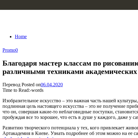
Skip to content
Home
Promo
0
Благодаря мастер классам по рисовани
различными техниками академических 
Перевод
Posted on
06.04.2020
Time to Read:
-
words
Изобразительное искусство – это важная часть нашей культуры
подлинная цель настоящего искусства – это не получение приб
что он, совершая какие-то неблаговидные поступки, становится
пробуждая все то хорошее, что есть в душе у каждого, даже у с
Развитию творческого потенциала у тех, кого привлекает живо
Артакадемия в Киеве. Узнать подробнее об этом можно на ее с