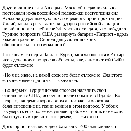
Двусторонние связи Анкары с Москвой недавно сильно
пострадали из-за российской поддержки наступления сил
Асада на удерживаемую повстанцами в Сирии провинцию
Идлиб, когда в результате авиаударов российской авиации
погибли по меньшей мере 34 турецких солдата, что побудило
Турцию попросить США развернуть батареи «Патриот» вдоль
южной границы с Сирией для усиления своих
оборонительных возможностей.
По словам эксперта Чаглара Курка, занимающегося в Анкаре
исследованиями вопросов обороны, введение в строй С-400
будет отложено.
«Но я не знаю, на какой срок это будет отложено. Для этого
есть несколько причин», — сказал он.
«Во-первых, Турция искала способы наладить свои
отношения с США, особенно после событий в Идлибе. Во-
вторых, пандемия коронавируса, похоже, заморозила
балансирование на грани войны в этом вопросе. У обоих
государств есть более насущные проблемы, и никто не хотел
бы вступать в кризис в это время», — сказал он.
Договор по поставкам двух батарей С-400 был заключен