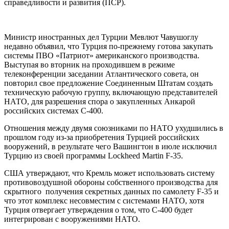
справедливости и развития (ПСР).
Министр иностранных дел Турции Мевлют Чавушоглу
недавно объявил, что Турция по-прежнему готова закупать
системы ПВО «Патриот» американского производства.
Выступая во вторник на проходившем в режиме
телеконференции заседании Атлантического совета, он
повторил свое предложение Соединенным Штатам создать
техническую рабочую группу, включающую представителей
НАТО, для разрешения спора о закупленных Анкарой
российских системах С-400.
Отношения между двумя союзниками по НАТО ухудшились в
прошлом году из-за приобретения Турцией российских
вооружений, в результате чего Вашингтон в июле исключил
Турцию из своей программы Lockheed Martin F-35.
США утверждают, что Кремль может использовать систему
противовоздушной обороны собственного производства для
скрытного получения секретных данных по самолету F-35 и
что этот комплекс несовместим с системами НАТО, хотя
Турция отвергает утверждения о том, что С-400 будет
интегрирован с вооружениями НАТО.