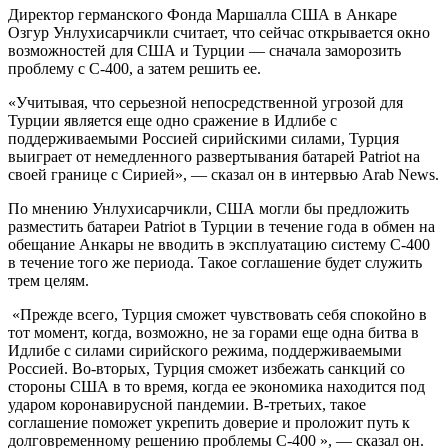
Директор германского Фонда Маршалла США в Анкаре
Озгур Унлухисарчикли считает, что сейчас открывается окно
возможностей для США и Турции — сначала заморозить
проблему с С-400, а затем решить ее.
«Учитывая, что серьезной непосредственной угрозой для
Турции является еще одно сражение в Идлибе с
поддерживаемыми Россией сирийскими силами, Турция
выиграет от немедленного развертывания батарей Patriot на
своей границе с Сирией», — сказал он в интервью Arab News.
По мнению Унлухисарчикли, США могли бы предложить
разместить батареи Patriot в Турции в течение года в обмен на
обещание Анкары не вводить в эксплуатацию систему С-400
в течение того же периода. Такое соглашение будет служить
трем целям.
«Прежде всего, Турция сможет чувствовать себя спокойно в
тот момент, когда, возможно, не за горами еще одна битва в
Идлибе с силами сирийского режима, поддерживаемыми
Россией. Во-вторых, Турция сможет избежать санкций со
стороны США в то время, когда ее экономика находится под
ударом коронавирусной пандемии. В-третьих, такое
соглашение поможет укрепить доверие и проложит путь к
долговременному решению проблемы С-400 », — сказал он.