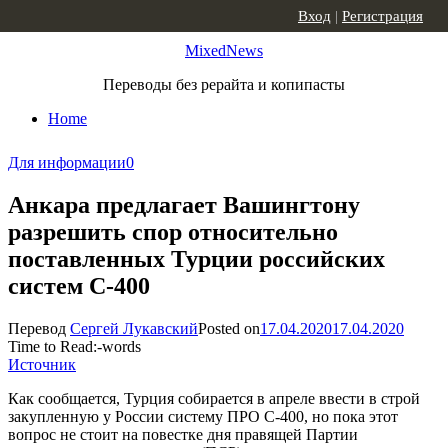
Skip to content
Вход
|
Регистрация
MixedNews
Переводы без рерайта и копипасты
Home
Для информации
0
Анкара предлагает Вашингтону
разрешить спор относительно
поставленных Турции российских
систем С-400
Перевод
Сергей Лукавский
Posted on
17.04.2020
17.04.2020
Time to Read:
-
words
Источник
Как сообщается, Турция собирается в апреле ввести в строй
закупленную у России систему ПРО С-400, но пока этот
вопрос не стоит на повестке дня правящей Партии