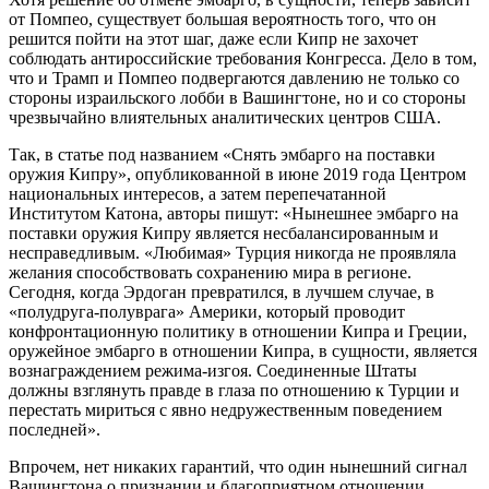
от Помпео, существует большая вероятность того, что он
решится пойти на этот шаг, даже если Кипр не захочет
соблюдать антироссийские требования Конгресса. Дело в том,
что и Трамп и Помпео подвергаются давлению не только со
стороны израильского лобби в Вашингтоне, но и со стороны
чрезвычайно влиятельных аналитических центров США.
Так, в статье под названием «Снять эмбарго на поставки
оружия Кипру», опубликованной в июне 2019 года Центром
национальных интересов, а затем перепечатанной
Институтом Катона, авторы пишут: «Нынешнее эмбарго на
поставки оружия Кипру является несбалансированным и
несправедливым. «Любимая» Турция никогда не проявляла
желания способствовать сохранению мира в регионе.
Сегодня, когда Эрдоган превратился, в лучшем случае, в
«полудруга-полуврага» Америки, который проводит
конфронтационную политику в отношении Кипра и Греции,
оружейное эмбарго в отношении Кипра, в сущности, является
вознаграждением режима-изгоя. Соединенные Штаты
должны взглянуть правде в глаза по отношению к Турции и
перестать мириться с явно недружественным поведением
последней».
Впрочем, нет никаких гарантий, что один нынешний сигнал
Вашингтона о признании и благоприятном отношении