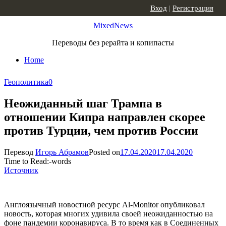
Skip to content
Вход
|
Регистрация
MixedNews
Переводы без рерайта и копипасты
Home
Геополитика
0
Неожиданный шаг Трампа в
отношении Кипра направлен скорее
против Турции, чем против России
Перевод
Игорь Абрамов
Posted on
17.04.2020
17.04.2020
Time to Read:
-
words
Источник
Англоязычный новостной ресурс Al-Monitor опубликовал
новость, которая многих удивила своей неожиданностью на
фоне пандемии коронавируса. В то время как в Соединенных