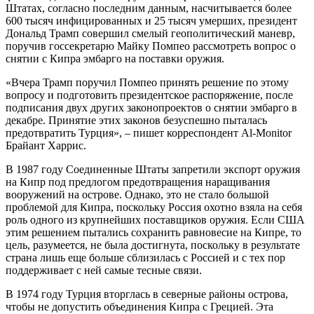
Штатах, согласно последним данным, насчитывается более
600 тысяч инфицированных и 25 тысяч умерших, президент
Дональд Трамп совершил смелый геополитический маневр,
поручив госсекретарю Майку Помпео рассмотреть вопрос о
снятии с Кипра эмбарго на поставки оружия.
«Вчера Трамп поручил Помпео принять решение по этому
вопросу и подготовить президентское распоряжение, после
подписания двух других законопроектов о снятии эмбарго в
декабре. Принятие этих законов безуспешно пыталась
предотвратить Турция», – пишет корреспондент Al-Monitor
Брайант Харрис.
В 1987 году Соединенные Штаты запретили экспорт оружия
на Кипр под предлогом предотвращения наращивания
вооружений на острове. Однако, это не стало большой
проблемой для Кипра, поскольку Россия охотно взяла на себя
роль одного из крупнейших поставщиков оружия. Если США
этим решением пытались сохранить равновесие на Кипре, то
цель, разумеется, не была достигнута, поскольку в результате
страна лишь еще больше сблизилась с Россией и с тех пор
поддерживает с ней самые тесные связи.
В 1974 году Турция вторглась в северные районы острова,
чтобы не допустить объединения Кипра с Грецией. Эта