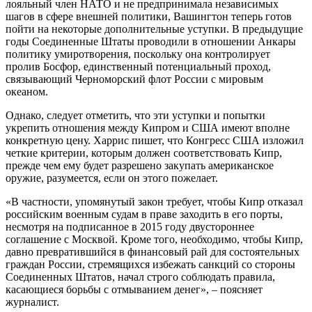
лояльный член НАТО и не предпринимала независимых
шагов в сфере внешней политики, Вашингтон теперь готов
пойти на некоторые дополнительные уступки. В предыдущие
годы Соединенные Штаты проводили в отношении Анкары
политику умиротворения, поскольку она контролирует
пролив Босфор, единственный потенциальный проход,
связывающий Черноморский флот России с мировым
океаном.
Однако, следует отметить, что эти уступки и попытки
укрепить отношения между Кипром и США имеют вполне
конкретную цену. Харрис пишет, что Конгресс США изложил
четкие критерии, которым должен соответствовать Кипр,
прежде чем ему будет разрешено закупать американское
оружие, разумеется, если он этого пожелает.
«В частности, упомянутый закон требует, чтобы Кипр отказал
российским военным судам в праве заходить в его порты,
несмотря на подписанное в 2015 году двустороннее
соглашение с Москвой. Кроме того, необходимо, чтобы Кипр,
давно превратившийся в финансовый рай для состоятельных
граждан России, стремящихся избежать санкций со стороны
Соединенных Штатов, начал строго соблюдать правила,
касающиеся борьбы с отмыванием денег», – поясняет
журналист.