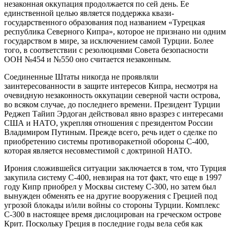
незаконная оккупация продолжается по сей день. Ее
единственной целью является поддержка квази-
государственного образования под названием «Турецкая
республика Северного Кипра», которое не признано ни одним
государством в мире, за исключением самой Турции. Более
того, в соответствии с резолюциями Совета безопасности
ООН №454 и №550 оно считается незаконным.
Соединенные Штаты никогда не проявляли
заинтересованности в защите интересов Кипра, несмотря на
очевидную незаконность оккупации северной части острова,
во всяком случае, до последнего времени. Президент Турции
Реджеп Тайип Эрдоган действовал явно вразрез с интересами
США и НАТО, укрепляя отношения с президентом России
Владимиром Путиным. Прежде всего, речь идет о сделке по
приобретению системы противоракетной обороны С-400,
которая является несовместимой с доктриной НАТО.
Ирония сложившейся ситуации заключается в том, что Турция
закупила систему С-400, невзирая на тот факт, что еще в 1997
году Кипр приобрел у Москвы систему С-300, но затем был
вынужден обменять ее на другие вооружения с Грецией под
угрозой блокады и/или войны со стороны Турции. Комплекс
С-300 в настоящее время дислоцирован на греческом острове
Крит. Поскольку Греция в последние годы вела себя как