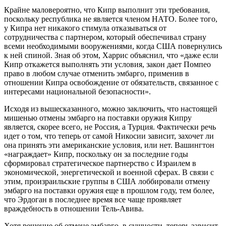
Крайне маловероятно, что Кипр выполнит эти требования,
поскольку республика не является членом НАТО. Более того,
у Кипра нет никакого стимула отказываться от
сотрудничества с партнером, который обеспечивал страну
всеми необходимыми вооружениями, когда США повернулись
к ней спиной. Зная об этом, Харрис объяснил, что «даже если
Кипр откажется выполнять эти условия, закон дает Помпео
право в любом случае отменить эмбарго, применив в
отношении Кипра освобождение от обязательств, связанное с
интересами национальной безопасности».
Исходя из вышесказанного, можно заключить, что настоящей
мишенью отмены эмбарго на поставки оружия Кипру
является, скорее всего, не Россия, а Турция. Фактически речь
идет о том, что теперь от самой Никосии зависит, захочет ли
она принять эти американские условия, или нет. Вашингтон
«награждает» Кипр, поскольку он за последние годы
сформировал стратегическое партнерство с Израилем в
экономической, энергетической и военной сферах. В связи с
этим, произраильские группы в США лоббировали отмену
эмбарго на поставки оружия еще в прошлом году, тем более,
что Эрдоган в последнее время все чаще проявляет
враждебность в отношении Тель-Авива.
Хотя решение об отмене эмбарго, в сущности, теперь зависит