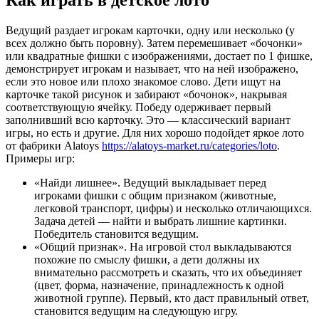
Ведущий раздает игрокам карточки, одну или несколько (у
всех должно быть поровну). Затем перемешивает «бочонки»
или квадратные фишки с изображениями, достает по 1 фишке,
демонстрирует игрокам и называет, что на ней изображено,
если это новое или плохо знакомое слово. Дети ищут на
карточке такой рисунок и забирают «бочонок», накрывая
соответствующую ячейку. Победу одерживает первый
заполнивший всю карточку. Это — классический вариант
игры, но есть и другие. Для них хорошо подойдет яркое лото
от фабрики Alatoys
https://alatoys-market.ru/categories/loto
.
Примеры игр:
«Найди лишнее». Ведущий выкладывает перед
игроками фишки с общим признаком (животные,
легковой транспорт, цифры) и несколько отличающихся.
Задача детей — найти и выбрать лишние картинки.
Победитель становится ведущим.
«Общий признак». На игровой стол выкладываются
похожие по смыслу фишки, а дети должны их
внимательно рассмотреть и сказать, что их объединяет
(цвет, форма, назначение, принадлежность к одной
животной группе). Первый, кто даст правильный ответ,
становится ведущим на следующую игру.