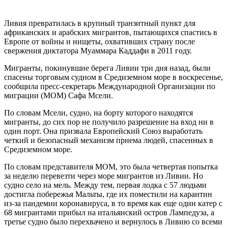
Ливия превратилась в крупный транзитный пункт для
африканских и арабских мигрантов, пытающихся спастись в
Европе от войны и нищеты, охвативших страну после
свержения диктатора Муаммара Каддафи в 2011 году.
Мигранты, покинувшие берега Ливии три дня назад, были
спасены торговым судном в Средиземном море в воскресенье,
сообщила пресс-секретарь Международной Организации по
миграции (МОМ) Сафа Мсели.
По словам Мсели, судно, на борту которого находятся
мигранты, до сих пор не получило разрешение на вход ни в
один порт. Она призвала Европейский Союз выработать
четкий и безопасный механизм приема людей, спасенных в
Средиземном море.
По словам представителя МОМ, это была четвертая попытка
за неделю перевезти через море мигрантов из Ливии. Но
судно село на мель. Между тем, первая лодка с 57 людьми
достигла побережья Мальты, где их поместили на карантин
из-за пандемии коронавируса, в то время как еще один катер с
68 мигрантами прибыл на итальянский остров Лампедуза, а
третье судно было перехвачено и вернулось в Ливию со всеми