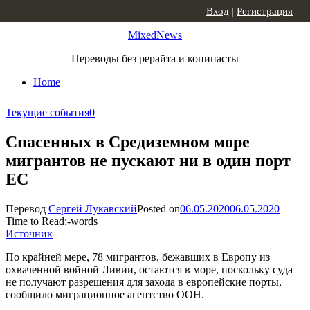
Skip to content
Вход
|
Регистрация
MixedNews
Переводы без рерайта и копипасты
Home
Текущие события
0
Спасенных в Средиземном море
мигрантов не пускают ни в один порт
ЕС
Перевод
Сергей Лукавский
Posted on
06.05.2020
06.05.2020
Time to Read:
-
words
Источник
По крайней мере, 78 мигрантов, бежавших в Европу из
охваченной войной Ливии, остаются в море, поскольку суда
не получают разрешения для захода в европейские порты,
сообщило миграционное агентство ООН.