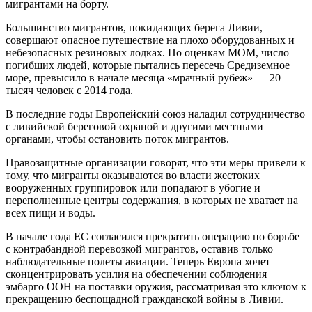
мигрантами на борту.
Большинство мигрантов, покидающих берега Ливии,
совершают опасное путешествие на плохо оборудованных и
небезопасных резиновых лодках. По оценкам МОМ, число
погибших людей, которые пытались пересечь Средиземное
море, превысило в начале месяца «мрачный рубеж» — 20
тысяч человек с 2014 года.
В последние годы Европейский союз наладил сотрудничество
с ливийской береговой охраной и другими местными
органами, чтобы остановить поток мигрантов.
Правозащитные организации говорят, что эти меры привели к
тому, что мигранты оказываются во власти жестоких
вооруженных группировок или попадают в убогие и
переполненные центры содержания, в которых не хватает на
всех пищи и воды.
В начале года ЕС согласился прекратить операцию по борьбе
с контрабандной перевозкой мигрантов, оставив только
наблюдательные полеты авиации. Теперь Европа хочет
сконцентрировать усилия на обеспечении соблюдения
эмбарго ООН на поставки оружия, рассматривая это ключом к
прекращению беспощадной гражданской войны в Ливии.